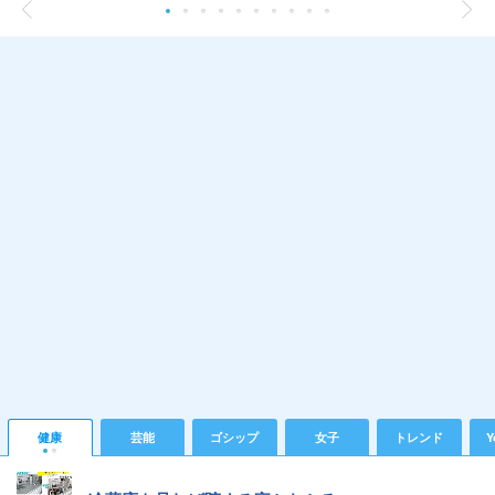
健康
芸能
ゴシップ
女子
トレンド
Y