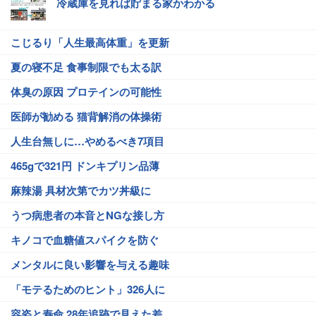
冷蔵庫を見れば貯まる家かわかる
こじるり「人生最高体重」を更新
夏の寝不足 食事制限でも太る訳
体臭の原因 プロテインの可能性
医師が勧める 猫背解消の体操術
人生台無しに…やめるべき7項目
465gで321円 ドンキプリン品薄
麻辣湯 具材次第でカツ丼級に
うつ病患者の本音とNGな接し方
キノコで血糖値スパイクを防ぐ
メンタルに良い影響を与える趣味
「モテるためのヒント」326人に
容姿と寿命 28年追跡で見えた差