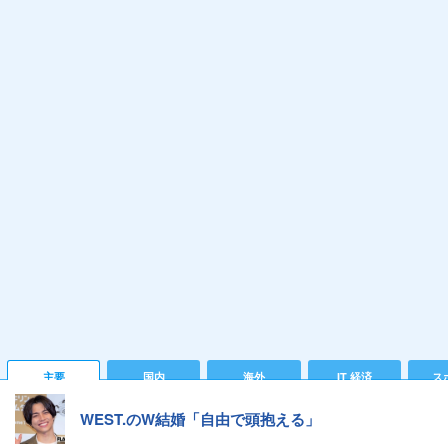
主要
国内
海外
IT 経済
ス
WEST.のW結婚「自由で頭抱える」