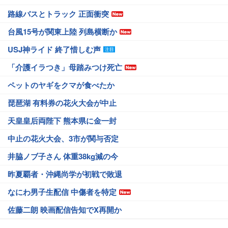
路線バスとトラック 正面衝突
台風15号が関東上陸 列島横断か
USJ神ライド 終了惜しむ声
「介護イラつき」母踏みつけ死亡
ペットのヤギをクマが食べたか
琵琶湖 有料券の花火大会が中止
天皇皇后両陛下 熊本県に金一封
中止の花火大会、3市が関与否定
井脇ノブ子さん 体重38kg減の今
昨夏覇者・沖縄尚学が初戦で敗退
なにわ男子生配信 中傷者を特定
佐藤二朗 映画配信告知でX再開か