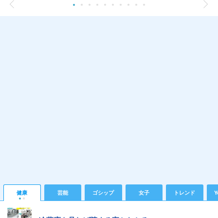
健康
芸能
ゴシップ
女子
トレンド
Y