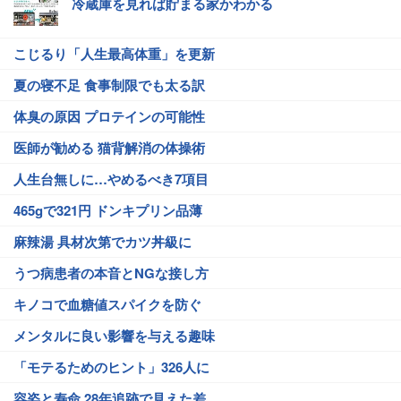
冷蔵庫を見れば貯まる家かわかる
こじるり「人生最高体重」を更新
夏の寝不足 食事制限でも太る訳
体臭の原因 プロテインの可能性
医師が勧める 猫背解消の体操術
人生台無しに…やめるべき7項目
465gで321円 ドンキプリン品薄
麻辣湯 具材次第でカツ丼級に
うつ病患者の本音とNGな接し方
キノコで血糖値スパイクを防ぐ
メンタルに良い影響を与える趣味
「モテるためのヒント」326人に
容姿と寿命 28年追跡で見えた差