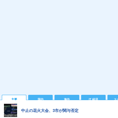
主要
国内
海外
IT 経済
ス
中止の花火大会、3市が関与否定