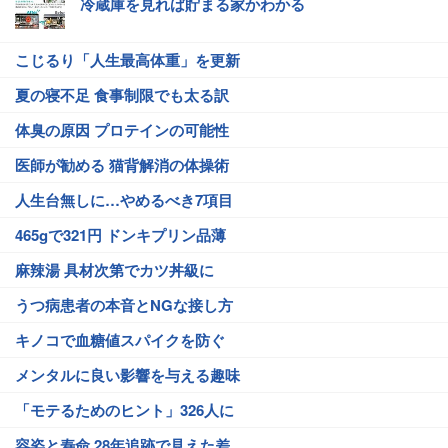
冷蔵庫を見れば貯まる家かわかる
こじるり「人生最高体重」を更新
夏の寝不足 食事制限でも太る訳
体臭の原因 プロテインの可能性
医師が勧める 猫背解消の体操術
人生台無しに…やめるべき7項目
465gで321円 ドンキプリン品薄
麻辣湯 具材次第でカツ丼級に
うつ病患者の本音とNGな接し方
キノコで血糖値スパイクを防ぐ
メンタルに良い影響を与える趣味
「モテるためのヒント」326人に
容姿と寿命 28年追跡で見えた差