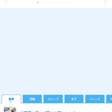
健康
芸能
ゴシップ
女子
トレンド
Y