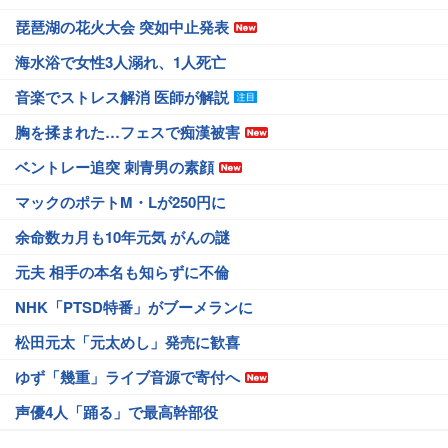
琵琶湖の花火大会 突如中止発表
海水浴で女性3人溺れ、1人死亡
音楽でストレス解消 医師が解説
胸を揉まれた…フェスで痴漢被害
ベントレー追突 刺青男の素顔
マックのポテトM・Lが250円に
余命数カ月も10年元気 がんの謎
元夫 相手の本名も知らずに不倫
NHK「PTSD特番」がブーメランに
松田元太「元太めし」発売に歓喜
ゆず「幾重」ライブ音源で寄付へ
声優4人「踊る」で最高幹部役