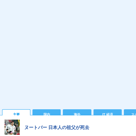
主要
国内
海外
IT 経済
ス
ヌートバー 日本人の祖父が死去