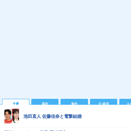
主要
国内
海外
IT 経済
ス
池田直人 佐藤佳奈と電撃結婚