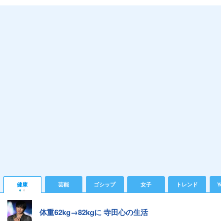
健康
芸能
ゴシップ
女子
トレンド
Y
体重62kg→82kgに 寺田心の生活