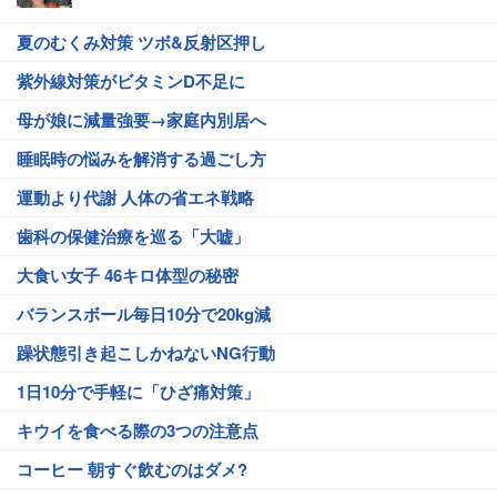
夏のむくみ対策 ツボ&反射区押し
紫外線対策がビタミンD不足に
母が娘に減量強要→家庭内別居へ
睡眠時の悩みを解消する過ごし方
運動より代謝 人体の省エネ戦略
歯科の保健治療を巡る「大嘘」
大食い女子 46キロ体型の秘密
バランスボール毎日10分で20kg減
躁状態引き起こしかねないNG行動
1日10分で手軽に「ひざ痛対策」
キウイを食べる際の3つの注意点
コーヒー 朝すぐ飲むのはダメ?