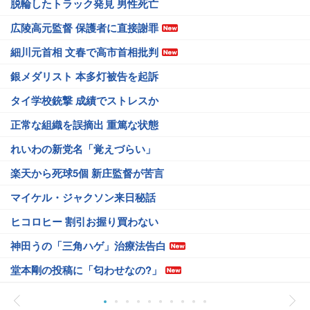
脱輪したトラック発見 男性死亡
広陵高元監督 保護者に直接謝罪
細川元首相 文春で高市首相批判
銀メダリスト 本多灯被告を起訴
タイ学校銃撃 成績でストレスか
正常な組織を誤摘出 重篤な状態
れいわの新党名「覚えづらい」
楽天から死球5個 新庄監督が苦言
マイケル・ジャクソン来日秘話
ヒコロヒー 割引お握り買わない
神田うの「三角ハゲ」治療法告白
堂本剛の投稿に「匂わせなの?」