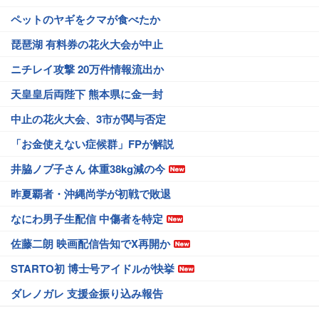
ペットのヤギをクマが食べたか
琵琶湖 有料券の花火大会が中止
ニチレイ攻撃 20万件情報流出か
天皇皇后両陛下 熊本県に金一封
中止の花火大会、3市が関与否定
「お金使えない症候群」FPが解説
井脇ノブ子さん 体重38kg減の今
昨夏覇者・沖縄尚学が初戦で敗退
なにわ男子生配信 中傷者を特定
佐藤二朗 映画配信告知でX再開か
STARTO初 博士号アイドルが快挙
ダレノガレ 支援金振り込み報告