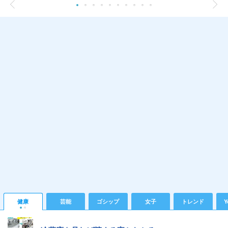
健康
芸能
ゴシップ
女子
トレンド
Y