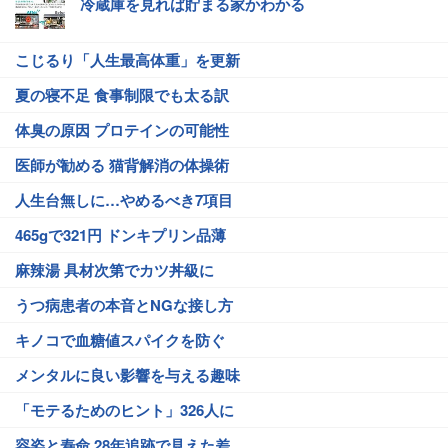
冷蔵庫を見れば貯まる家かわかる
こじるり「人生最高体重」を更新
夏の寝不足 食事制限でも太る訳
体臭の原因 プロテインの可能性
医師が勧める 猫背解消の体操術
人生台無しに…やめるべき7項目
465gで321円 ドンキプリン品薄
麻辣湯 具材次第でカツ丼級に
うつ病患者の本音とNGな接し方
キノコで血糖値スパイクを防ぐ
メンタルに良い影響を与える趣味
「モテるためのヒント」326人に
容姿と寿命 28年追跡で見えた差