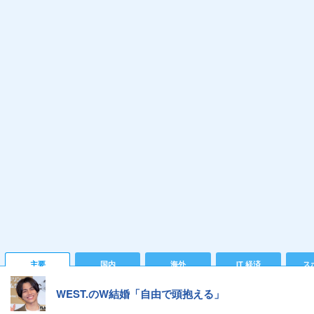
主要
国内
海外
IT 経済
ス
WEST.のW結婚「自由で頭抱える」