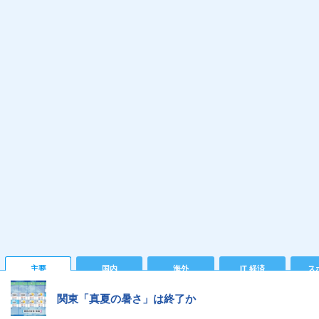
主要
国内
海外
IT 経済
ス
関東「真夏の暑さ」は終了か