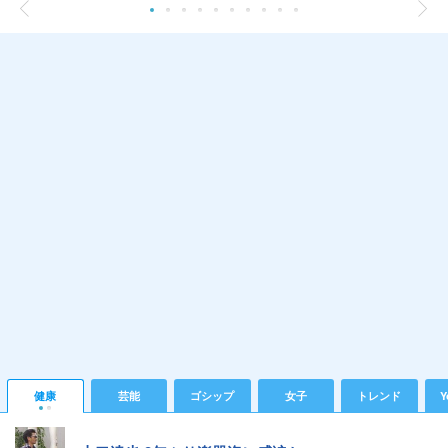
健康
芸能
ゴシップ
女子
トレンド
Y