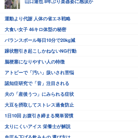
山口達也 8年ぶり楽器姿に感涙か
運動より代謝 人体の省エネ戦略
大食い女子 46キロ体型の秘密
バランスボール毎日10分で20kg減
躁状態引き起こしかねないNG行動
脳梗塞になりやすい人の特徴
アトピーで「汚い」扱いされ苦悩
認知症研究で「音」注目される
夫の「産後うつ」にみられる症状
大豆を摂取してストレス過食防止
1日10回 お腹引き締まる簡単習慣
太りにくいアイス 栄養士が解説
血圧を下げる飲みもの 選び方は