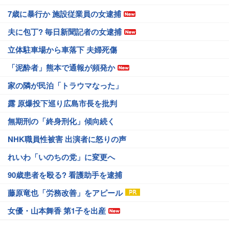
7歳に暴行か 施設従業員の女逮捕
夫に包丁? 毎日新聞記者の女逮捕
立体駐車場から車落下 夫婦死傷
「泥酔者」熊本で通報が頻発か
家の隣が民泊「トラウマなった」
露 原爆投下巡り広島市長を批判
無期刑の「終身刑化」傾向続く
NHK職員性被害 出演者に怒りの声
れいわ「いのちの党」に変更へ
90歳患者を殴る? 看護助手を逮捕
藤原竜也「労務改善」をアピール
女優・山本舞香 第1子を出産