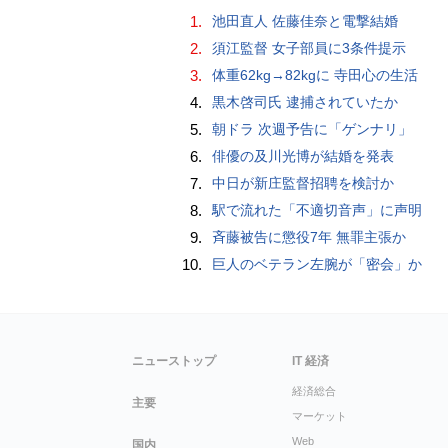
1.
池田直人 佐藤佳奈と電撃結婚
2.
須江監督 女子部員に3条件提示
3.
体重62kg→82kgに 寺田心の生活
4.
黒木啓司氏 逮捕されていたか
5.
朝ドラ 次週予告に「ゲンナリ」
6.
俳優の及川光博が結婚を発表
7.
中日が新庄監督招聘を検討か
8.
駅で流れた「不適切音声」に声明
9.
斉藤被告に懲役7年 無罪主張か
10.
巨人のベテラン左腕が「密会」か
ニューストップ
IT 経済
経済総合
主要
マーケット
Web
国内