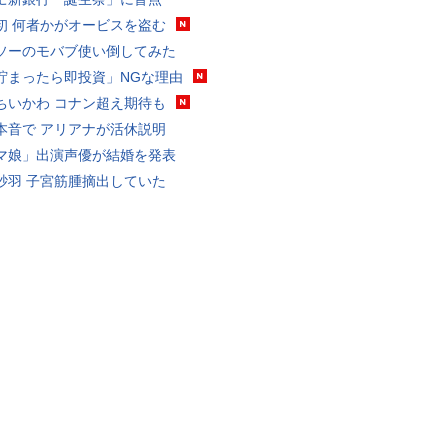
初 何者かがオービスを盗む
ソーのモバブ使い倒してみた
貯まったら即投資」NGな理由
ちいかわ コナン超え期待も
本音で アリアナが活休説明
マ娘」出演声優が結婚を発表
砂羽 子宮筋腫摘出していた