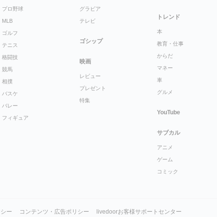
プロ野球
グラビア
トレンド
MLB
テレビ
本
ゴルフ
ゴシップ
教育・仕事
テニス
からだ
格闘技
映画
マネー
競馬
レビュー
車
相撲
プレゼント
グルメ
バスケ
特集
バレー
YouTube
フィギュア
サブカル
アニメ
ゲーム
コミック
リシー
コンテンツ・広告ポリシー
livedoorお客様サポートセンター