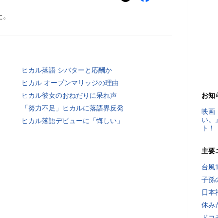
た。
ヒカル落語 シバターと応酬か
ヒカル オープンマリッジの理由
ヒカル彼女のおねだりに呆れ声
お知
「努力不足」ヒカルに落語界反発
映画
い。
ヒカル落語デビューに「悔しい」
ト！
主要
台風
子孫
日本
休み
ドコ