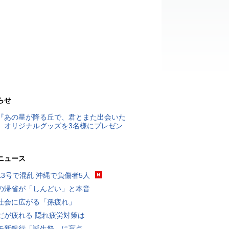
らせ
『あの星が降る丘で、君とまた出会いた
』オリジナルグッズを3名様にプレゼン
ニュース
13号で混乱 沖縄で負傷者5人
の帰省が「しんどい」と本音
社会に広がる「孫疲れ」
だが疲れる 隠れ疲労対策は
モ新銀行「誕生祭」に盲点