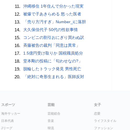
11.
沖縄移住 1年住んで分かった現実
12.
被爆で子あきらめる 怒った医者
13.
「売り方汚すぎ」Number_iに落胆
14.
大久保佳代子 50代の性欲事情
15.
コンビニの割引おにぎり買わぬ訳
16.
斉藤被告の裁判「同意は異常」
17.
1.5億円受け取りか 国税職員処分
18.
堂本剛の投稿に「匂わせなの?」
19.
脱輪したトラック発見 男性死亡
20.
「絶対に奇形生まれる」医師反対
スポーツ
芸能
女子
海外サッカー
芸能総合
恋愛
日本代表
音楽
ライフスタイル
Jリーグ
韓流
ファッション