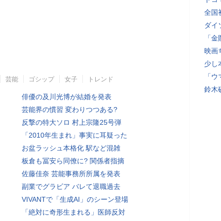
全国
ダイ
「金
映画
少し
「ウ
芸能
ゴシップ
女子
トレンド
鈴木
俳優の及川光博が結婚を発表
芸能界の慣習 変わりつつある?
反撃の特大ソロ 村上宗隆25号弾
「2010年生まれ」事実に耳疑った
お盆ラッシュ本格化 駅など混雑
板倉も冨安ら同僚に? 関係者指摘
佐藤佳奈 芸能事務所所属を発表
副業でグラビア バレて退職過去
VIVANTで「生成AI」のシーン登場
「絶対に奇形生まれる」医師反対