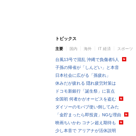
トピックス
主要
国内
海外
IT 経済
スポーツ
台風13号で混乱 沖縄で負傷者5人
子孫の帰省が「しんどい」と本音
日本社会に広がる「孫疲れ」
休みだが疲れる 隠れ疲労対策は
ドコモ新銀行「誕生祭」に盲点
全国初 何者かがオービスを盗む
ダイソーのモバブ使い倒してみた
「金貯まったら即投資」NGな理由
映画ちいかわ コナン超え期待も
少し本音で アリアナが活休説明