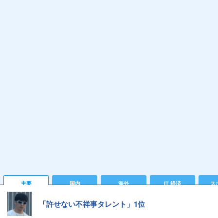
主要
国内
海外
IT 経済
ス
「許せない不祥事タレント」1位