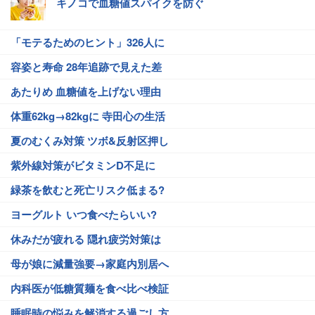
キノコで血糖値スパイクを防ぐ
「モテるためのヒント」326人に
容姿と寿命 28年追跡で見えた差
あたりめ 血糖値を上げない理由
体重62kg→82kgに 寺田心の生活
夏のむくみ対策 ツボ&反射区押し
紫外線対策がビタミンD不足に
緑茶を飲むと死亡リスク低まる?
ヨーグルト いつ食べたらいい?
休みだが疲れる 隠れ疲労対策は
母が娘に減量強要→家庭内別居へ
内科医が低糖質麺を食べ比べ検証
睡眠時の悩みを解消する過ごし方