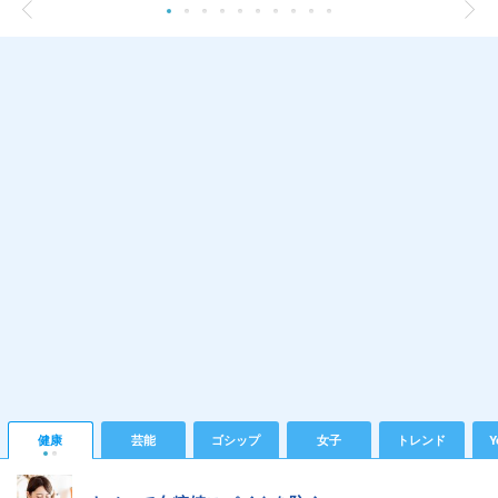
健康
芸能
ゴシップ
女子
トレンド
Y