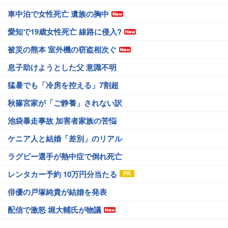
車中泊で女性死亡 遺族の胸中
愛知で19歳女性死亡 線路に侵入?
被災の熊本 室外機の窃盗相次ぐ
息子助けようとした父 意識不明
猛暑でも「冷房を控える」7割超
秋篠宮家が「ご静養」されない訳
池袋暴走事故 加害者家族の苦悩
ケニア人と結婚「差別」のリアル
ラグビー選手が熱中症で倒れ死亡
レンタカー予約 10万円分当たる
俳優の戸塚純貴が結婚を発表
配信で激怒 堀大輔氏が物議