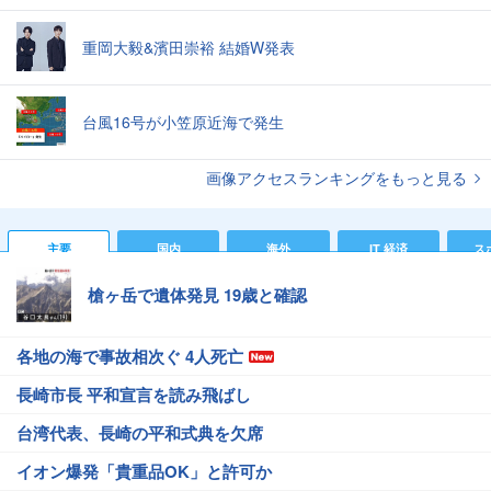
重岡大毅&濱田崇裕 結婚W発表
台風16号が小笠原近海で発生
画像アクセスランキングをもっと見る
主要
国内
海外
IT 経済
ス
槍ヶ岳で遺体発見 19歳と確認
各地の海で事故相次ぐ 4人死亡
長崎市長 平和宣言を読み飛ばし
台湾代表、長崎の平和式典を欠席
イオン爆発「貴重品OK」と許可か