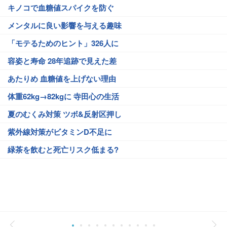
キノコで血糖値スパイクを防ぐ
メンタルに良い影響を与える趣味
「モテるためのヒント」326人に
容姿と寿命 28年追跡で見えた差
あたりめ 血糖値を上げない理由
体重62kg→82kgに 寺田心の生活
夏のむくみ対策 ツボ&反射区押し
紫外線対策がビタミンD不足に
緑茶を飲むと死亡リスク低まる?