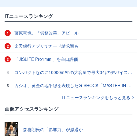
ITニュースランキング
藤原竜也、「労務改善」アピール
1
楽天銀行アプリでカード請求額も
2
「JISLIFE Pro1mini」を辛口評価
3
コンパクトなのに10000mAhの大容量で最大3台のデバイスを同時充電できる半固体モバイルバッテリー「SMARTCOBY Pro SLIM SS」レビュー
4
カシオ、黄金の地平線を表現したG-SHOCK「MASTER IN HORIZON GOLD」3モデル
5
ITニュースランキングをもっと見る
画像アクセスランキング
森喜朗氏の「影響力」が減退か