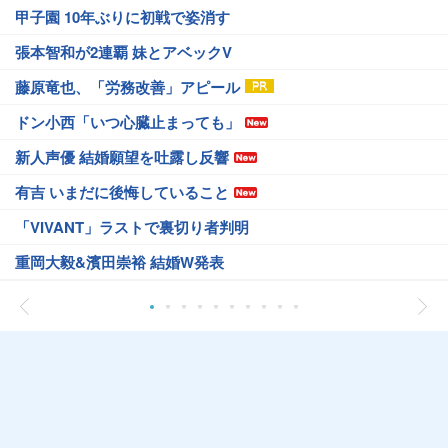
甲子園 10年ぶりに初戦で姿消す
張本智和が2連覇 妹とアベックV
藤原竜也、「労務改善」アピール
ドン小西「いつ心臓止まっても」
新人声優 結婚願望を吐露し反響
有吉 いまだに後悔していること
「VIVANT」ラストで裏切り者判明
重岡大毅&濱田崇裕 結婚W発表