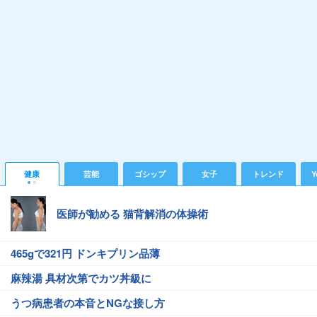
健康
芸能
ゴシップ
女子
トレンド
Y
医師が勧める 猫背解消の体操術
465gで321円 ドンキプリン品薄
麻辣湯 具材次第でカツ丼級に
うつ病患者の本音とNGな接し方