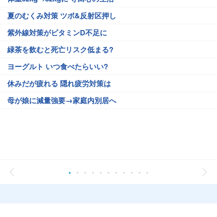
夏のむくみ対策 ツボ&反射区押し
紫外線対策がビタミンD不足に
緑茶を飲むと死亡リスク低まる?
ヨーグルト いつ食べたらいい?
休みだが疲れる 隠れ疲労対策は
母が娘に減量強要→家庭内別居へ