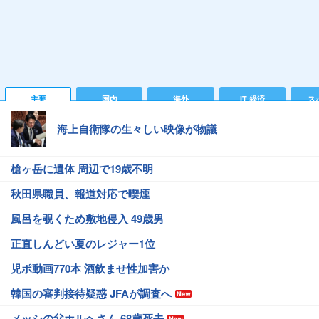
主要
国内
海外
IT 経済
ス
海上自衛隊の生々しい映像が物議
槍ヶ岳に遺体 周辺で19歳不明
秋田県職員、報道対応で喫煙
風呂を覗くため敷地侵入 49歳男
正直しんどい夏のレジャー1位
児ポ動画770本 酒飲ませ性加害か
韓国の審判接待疑惑 JFAが調査へ
メッシの父ホルヘさん 68歳死去