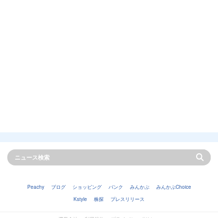
Peachy
ブログ
ショッピング
バンク
みんかぶ
みんかぶChoice
Kstyle
株探
プレスリリース