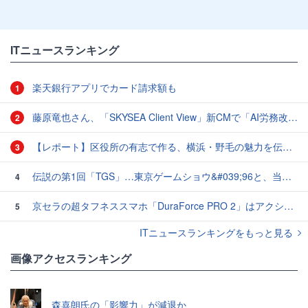
ITニュースランキング
楽天銀行アプリでカード請求額も
1
藤原竜也さん、「SKYSEA Client View」新CMで「AI労務改善」をアピール 働き方をAIが分析したら「すぐに休んで」と言われる？
2
【レポート】区役所の有志で作る、横浜・野毛の魅力を伝えるCM
3
伝説の第1回「TGS」…東京ゲームショウ&#039;96と、当時のベストゲーム10本：レトロゲーム浪漫街道
4
京セラの超タフネススマホ「DuraForce PRO 2」はアクションカムとしても優秀
5
ITニュースランキングをもっと見る
画像アクセスランキング
森喜朗氏の「影響力」が減退か