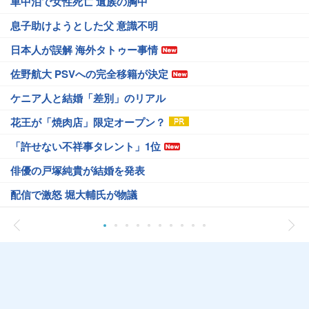
車中泊で女性死亡 遺族の胸中
息子助けようとした父 意識不明
日本人が誤解 海外タトゥー事情
佐野航大 PSVへの完全移籍が決定
ケニア人と結婚「差別」のリアル
花王が「焼肉店」限定オープン？
「許せない不祥事タレント」1位
俳優の戸塚純貴が結婚を発表
配信で激怒 堀大輔氏が物議