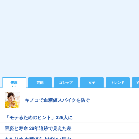
健康
芸能
ゴシップ
女子
トレンド
Y
キノコで血糖値スパイクを防ぐ
「モテるためのヒント」326人に
容姿と寿命 28年追跡で見えた差
あたりめ 血糖値を上げない理由