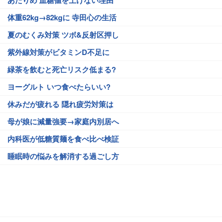
体重62kg→82kgに 寺田心の生活
夏のむくみ対策 ツボ&反射区押し
紫外線対策がビタミンD不足に
緑茶を飲むと死亡リスク低まる?
ヨーグルト いつ食べたらいい?
休みだが疲れる 隠れ疲労対策は
母が娘に減量強要→家庭内別居へ
内科医が低糖質麺を食べ比べ検証
睡眠時の悩みを解消する過ごし方