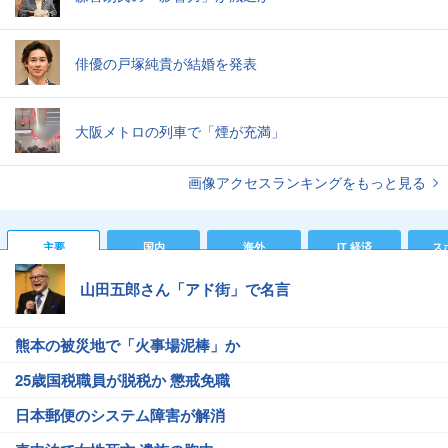
俳優の戸塚純貴が結婚を発表
大阪メトロの列車で「煙が充満」
画像アクセスランキングをもっと見る
主要
国内
海外
IT 経済
ス
山田五郎さん「アド街」で名言
熊本の被災地で「火事場泥棒」か
25歳国税職員が脱税か 懲戒免職
日本郵便のシステム障害が解消