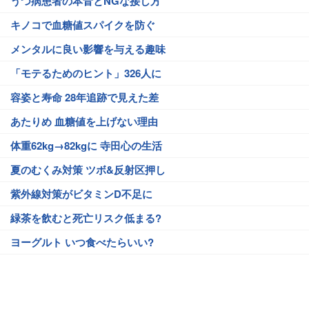
うつ病患者の本音とNGな接し方
キノコで血糖値スパイクを防ぐ
メンタルに良い影響を与える趣味
「モテるためのヒント」326人に
容姿と寿命 28年追跡で見えた差
あたりめ 血糖値を上げない理由
体重62kg→82kgに 寺田心の生活
夏のむくみ対策 ツボ&反射区押し
紫外線対策がビタミンD不足に
緑茶を飲むと死亡リスク低まる?
ヨーグルト いつ食べたらいい?