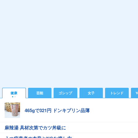
健康
芸能
ゴシップ
女子
トレンド
Y
465gで321円 ドンキプリン品薄
麻辣湯 具材次第でカツ丼級に