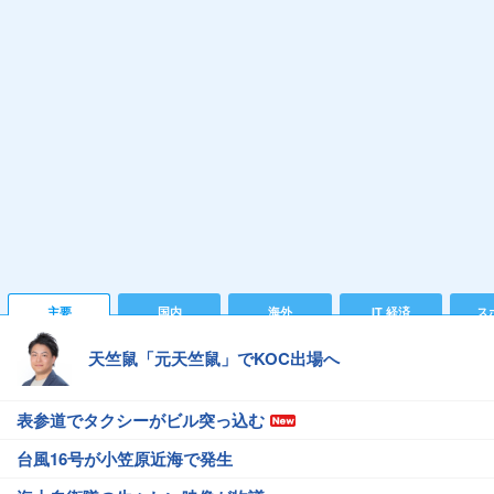
主要
国内
海外
IT 経済
ス
天竺鼠「元天竺鼠」でKOC出場へ
表参道でタクシーがビル突っ込む
台風16号が小笠原近海で発生