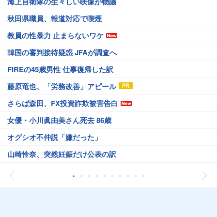
海上自衛隊の生々しい映像が物議
秋田県職員、報道対応で喫煙
教員の性暴力 止まらないワケ
韓国の審判接待疑惑 JFAが調査へ
FIREの45歳男性 仕事復帰した訳
藤原竜也、「労務改善」アピール
さらば森田、FX投資詐欺被害告白
女優・小川眞由美さん死去 86歳
オグシオ不仲説「嫌だった」
山崎怜奈、突然妊娠だけ公表の訳