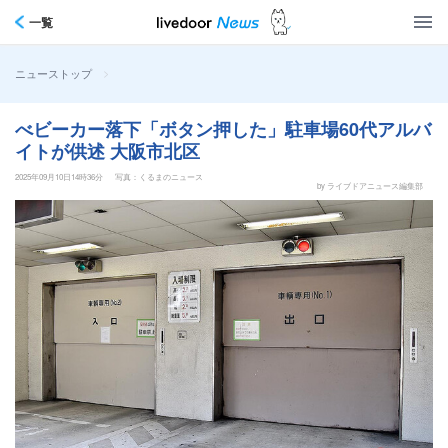
一覧
>
ニューストップ
べビーカー落下「ボタン押した」駐車場60代アルバ
イトが供述 大阪市北区
2025年09月10日14時36分
写真：くるまのニュース
by ライブドアニュース編集部