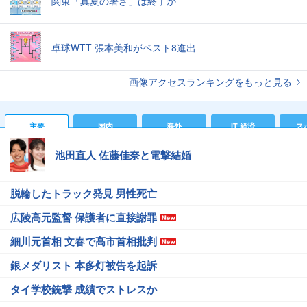
関東「真夏の暑さ」は終了か
卓球WTT 張本美和がベスト8進出
画像アクセスランキングをもっと見る
主要
国内
海外
IT 経済
ス
池田直人 佐藤佳奈と電撃結婚
脱輪したトラック発見 男性死亡
広陵高元監督 保護者に直接謝罪
細川元首相 文春で高市首相批判
銀メダリスト 本多灯被告を起訴
タイ学校銃撃 成績でストレスか