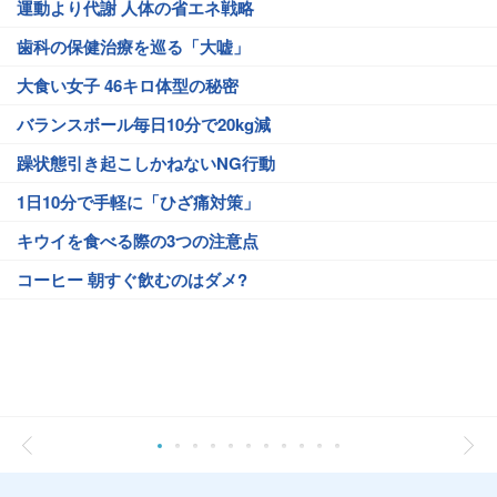
運動より代謝 人体の省エネ戦略
歯科の保健治療を巡る「大嘘」
大食い女子 46キロ体型の秘密
バランスボール毎日10分で20kg減
躁状態引き起こしかねないNG行動
1日10分で手軽に「ひざ痛対策」
キウイを食べる際の3つの注意点
コーヒー 朝すぐ飲むのはダメ?