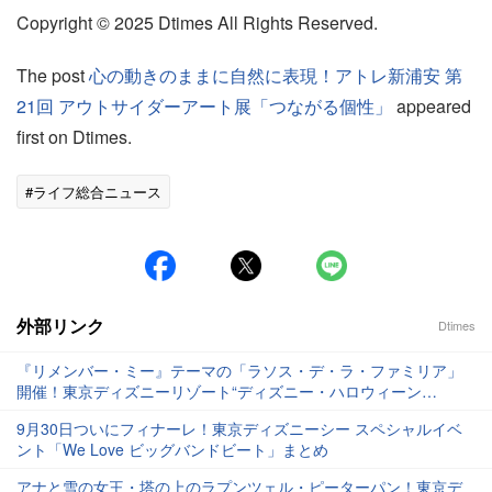
Copyright © 2025 Dtimes All Rights Reserved.
The post
心の動きのままに自然に表現！アトレ新浦安 第
21回 アウトサイダーアート展「つながる個性」
appeared
first on Dtimes.
#ライフ総合ニュース
外部リンク
Dtimes
『リメンバー・ミー』テーマの「ラソス・デ・ラ・ファミリア」
開催！東京ディズニーリゾート“ディズニー・ハロウィーン
2025”まとめ
9月30日ついにフィナーレ！東京ディズニーシー スペシャルイベ
ント「We Love ビッグバンドビート」まとめ
アナと雪の女王・塔の上のラプンツェル・ピーターパン！東京デ