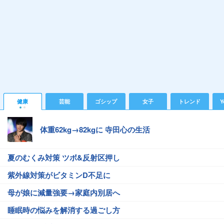
健康
芸能
ゴシップ
女子
トレンド
Y
体重62kg→82kgに 寺田心の生活
夏のむくみ対策 ツボ&反射区押し
紫外線対策がビタミンD不足に
母が娘に減量強要→家庭内別居へ
睡眠時の悩みを解消する過ごし方