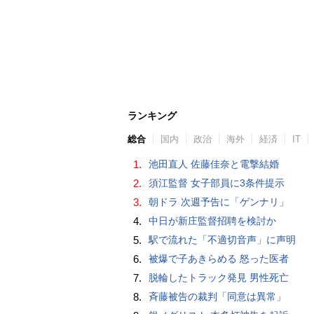
ランキング
総合
国内
政治
海外
経済
IT
1.
池田直人 佐藤佳奈と電撃結婚
2.
須江監督 女子部員に3条件提示
3.
朝ドラ 次週予告に「ゲンナリ」
4.
中日が新庄監督招聘を検討か
5.
駅で流れた「不適切音声」に声明
6.
被爆で子あきらめる 怒った医者
7.
脱輪したトラック発見 男性死亡
8.
斉藤被告の裁判「同意は異常」