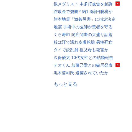
銀メダリスト 本多灯被告を起訴
詐取金で競艇? 約1.3億円脱税か
熊本地震「激甚災害」に指定決定
地震 手術中の医師が患者を守る
くら寿司 閉店間際の大盛り話題
服は汗で濡れ皮膚乾燥 男性死亡
タイで銃乱射 祖父母も殺害か
久保優太 10代女性との結婚報告
テオくん 加藤乃愛との破局発表
黒木啓司氏 逮捕されていたか
もっと見る