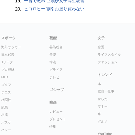
19.
一言で激昂 巨漢が女子高生殺害
20.
ヒコロヒー 割引お握り買わない
スポーツ
芸能
女子
海外サッカー
芸能総合
恋愛
日本代表
音楽
ライフスタイル
Jリーグ
韓流
ファッション
プロ野球
グラビア
トレンド
MLB
テレビ
本
ゴルフ
ゴシップ
教育・仕事
テニス
からだ
格闘技
映画
マネー
競馬
レビュー
車
相撲
プレゼント
グルメ
バスケ
特集
バレー
YouTube