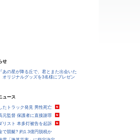
らせ
『あの星が降る丘で、君とまた出会いた
』オリジナルグッズを3名様にプレゼン
ニュース
したトラック発見 男性死亡
高元監督 保護者に直接謝罪
ダリスト 本多灯被告を起訴
金で競艇? 約1.3億円脱税か
地震「激甚災害」に指定決定