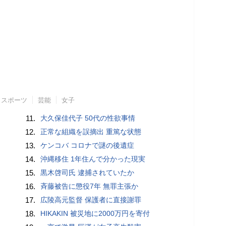
スポーツ
芸能
女子
11.
大久保佳代子 50代の性欲事情
12.
正常な組織を誤摘出 重篤な状態
13.
ケンコバ コロナで謎の後遺症
14.
沖縄移住 1年住んで分かった現実
15.
黒木啓司氏 逮捕されていたか
16.
斉藤被告に懲役7年 無罪主張か
17.
広陵高元監督 保護者に直接謝罪
18.
HIKAKIN 被災地に2000万円を寄付