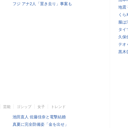
フジ アナ2人「置き去り」事案も
地震
くら
服は
タイ
久保
テオ
黒木
芸能
ゴシップ
女子
トレンド
池田直人 佐藤佳奈と電撃結婚
真夏に完全防備姿「金を出せ」