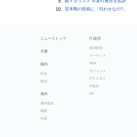
9.
銀メダリスト 本多灯被告を起訴
10.
堂本剛の投稿に「匂わせなの?」
ニューストップ
IT 経済
経済総合
主要
マーケット
Web
国内
ガジェット
社会
ITビジネス
政治
IT総合
海外
PR
海外総合
韓国
中国