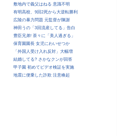
敷地内で義父はねる 意識不明
有明高校、9回2死から大逆転勝利
広陵の暴力問題 元監督が陳謝
神田うの「3回流産してる」告白
豊臣兄弟! 茶々に「美人過ぎる」
保育園園長 女児にわいせつか
「外国人受け入れ反対」大幅増
結婚してる? さかなクンが回答
甲子園 初めてビデオ検証を実施
地震に便乗した詐欺 注意喚起