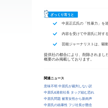
ざっくり言うと
中居正広氏の「性暴力」を
内容を受けて中居氏に対する
芸能ジャーナリストは、騒
提供社の都合により、削除されまし
概要のみ掲載しております。
関連ニュース
意味不明 中居氏が裁判しない訳
中居氏&港前社長 タッグ組む恐れ
中居氏問題 被害女性から新肉声
中居氏の凶暴性 フジ社長が懸念