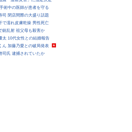
 手術中の医師が患者を守る
寿司 閉店間際の大盛り話題
汗で濡れ皮膚乾燥 男性死亡
で銃乱射 祖父母も殺害か
優太 10代女性との結婚報告
くん 加藤乃愛との破局発表
啓司氏 逮捕されていたか