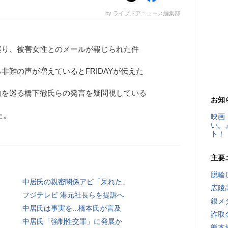
by ライブドアニュース編集部
巡り、被害女性とのメールが報じられた件
非難の声が増えているとFRIDAYが伝えた
動を巡る橋下徹氏らの発言を疑問視している
お知
た。
映画
い。
ト！
主要
脱輪
中居氏の親密関係アピ「呆れた」
広陵
フジテレビ 港元社長らを提訴へ
銀メ
中居氏は事実を...橋本氏が言及
詐取
中居氏「強制性交罪」に発展か
熊本