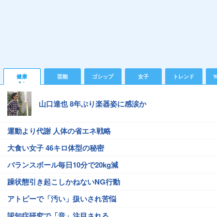
健康
芸能
ゴシップ
女子
トレンド
Y
山口達也 8年ぶり楽器姿に感涙か
運動より代謝 人体の省エネ戦略
大食い女子 46キロ体型の秘密
バランスボール毎日10分で20kg減
躁状態引き起こしかねないNG行動
アトピーで「汚い」扱いされ苦悩
認知症研究で「音」注目される