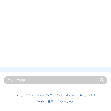
Peachy
ブログ
ショッピング
バンク
みんかぶ
みんかぶChoice
Kstyle
株探
プレスリリース