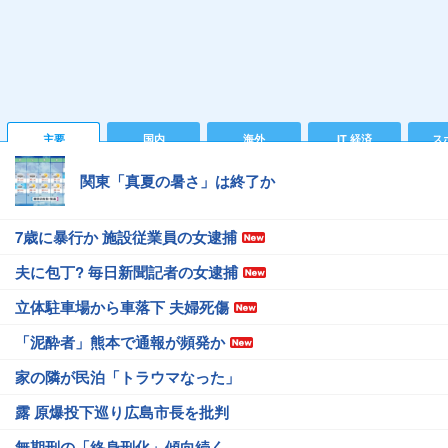
主要
国内
海外
IT 経済
ス
関東「真夏の暑さ」は終了か
7歳に暴行か 施設従業員の女逮捕
夫に包丁? 毎日新聞記者の女逮捕
立体駐車場から車落下 夫婦死傷
「泥酔者」熊本で通報が頻発か
家の隣が民泊「トラウマなった」
露 原爆投下巡り広島市長を批判
無期刑の「終身刑化」傾向続く