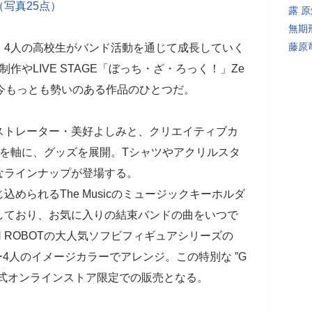
写真25点）
露 
無期
藤原
、4人の高校生がバンド活動を通じて成長していく
作やLIVE STAGE「ぼっち・ざ・ろっく！」Ze
今もっとも勢いのある作品のひとつだ。
ストレーター・美好よしみと、クリエイティブカ
ートを軸に、グッズを展開。Tシャツやアクリルスタ
なラインナップが登場する。
められるThe Musicのミュージックキーホルダ
しており、お気に入りの結束バンドの曲をいつで
 ROBOTの大人気ソフビフィギュアシリーズの
ンバー4人のイメージカラーでアレンジ。この特別な ”G
OKYO公式オンラインストア限定での販売となる。