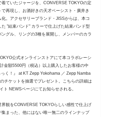
ていたジャージを、CONVERSE TOKYOの定
トで再現し、お酒好きの天才ベーシスト・廣井き
化。アクセサリーブランド・JISSからは、本コ
た ”結束バンド” カラーで仕上げた結束バンド型
バングル、リングの3種を展開し、メンバーのカラ
 TOKYO公式オンラインストアにて本コラボレーシ
計金額5500円（税込）以上購入したお客様の中
 at KT Zepp Yokohama ／ Zepp Namba
様分のチケットを抽選でプレゼント。こちらの詳細は
ルサイト NEWSページにてお知らせされる。
観をCONVERSE TOKYOらしい感性で仕上げ
が集まった、他にはない唯一無二のラインナップ