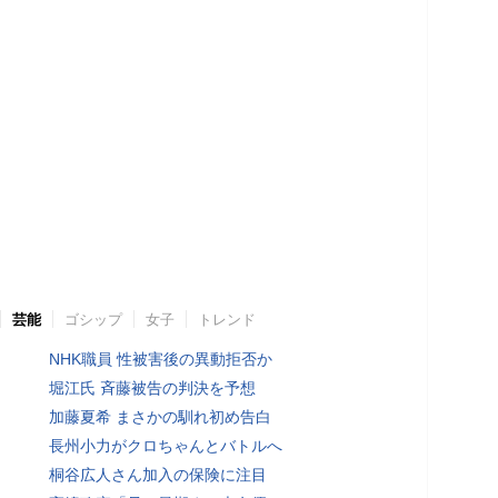
芸能
ゴシップ
女子
トレンド
NHK職員 性被害後の異動拒否か
堀江氏 斉藤被告の判決を予想
加藤夏希 まさかの馴れ初め告白
長州小力がクロちゃんとバトルへ
桐谷広人さん加入の保険に注目