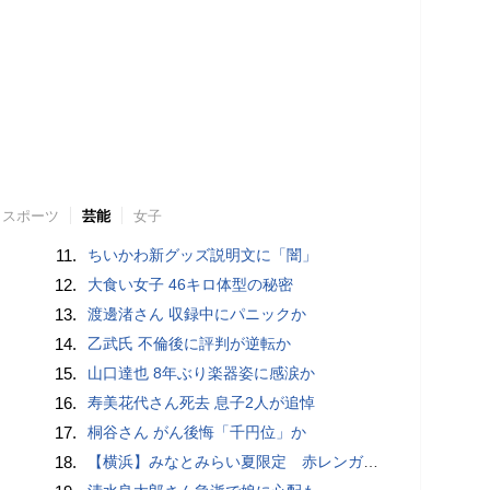
スポーツ
芸能
女子
11.
ちいかわ新グッズ説明文に「闇」
12.
大食い女子 46キロ体型の秘密
13.
渡邊渚さん 収録中にパニックか
14.
乙武氏 不倫後に評判が逆転か
15.
山口達也 8年ぶり楽器姿に感涙か
16.
寿美花代さん死去 息子2人が追悼
17.
桐谷さん がん後悔「千円位」か
18.
【横浜】みなとみらい夏限定 赤レンガ倉庫広場で「ディスコ」開幕へ…石野卓球も登場【概要・出演スケジュールなど】