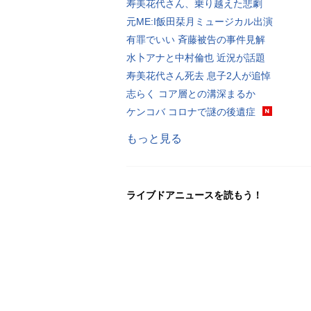
寿美花代さん、乗り越えた悲劇
元ME:I飯田栞月ミュージカル出演
有罪でいい 斉藤被告の事件見解
水卜アナと中村倫也 近況が話題
寿美花代さん死去 息子2人が追悼
志らく コア層との溝深まるか
ケンコバ コロナで謎の後遺症
もっと見る
ライブドアニュースを読もう！