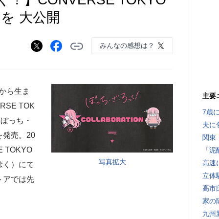
を 大公開
みんなの感想は？
Eから生ま
主要
SE TOK
7歳
『ぼっち・
夫に
発売。20
関東
 TOKYO
「泥
写真拡大
高速
除く）にて
立体
トアでは先
高市
家の
九州