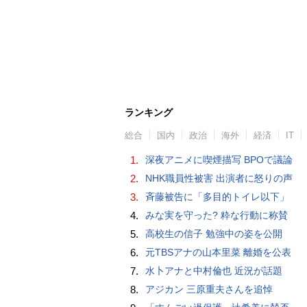
ランキング
総合
国内
政治
海外
経済
IT
1.
深夜アニメに喫煙描写 BPOで議論
2.
NHK職員性被害 出演者に怒りの声
3.
斉藤被告に「多目的トイレ以下」
4.
みな実を守った? 粋な行動に称賛
5.
高校生の信子 勉強中の姿を公開
6.
元TBSアナの山本里菜 離婚を公表
7.
水卜アナと中村倫也 近況が話題
8.
アジカン 三原重夫さんを追悼