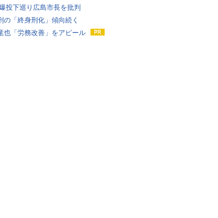
原爆投下巡り広島市長を批判
刑の「終身刑化」傾向続く
竜也「労務改善」をアピール