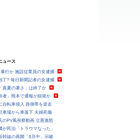
ニュース
に暴行か 施設従業員の女逮捕
包丁? 毎日新聞記者の女逮捕
「真夏の暑さ」は終了か
酔者」熊本で通報が頻発か
に自転車侵入 路側帯を逆走
駐車場から車落下 夫婦死傷
氏のPV風視察動画 立憲激怒
隣が民泊「トラウマなった」
新幹線の再開「8月中」示唆