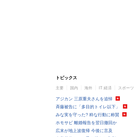
トピックス
主要
国内
海外
IT 経済
スポーツ
アジカン 三原重夫さんを追悼
斉藤被告に「多目的トイレ以下」
みな実を守った? 粋な行動に称賛
ホモサピ 離婚報告を翌日撤回か
広末が地上波復帰 今後に言及