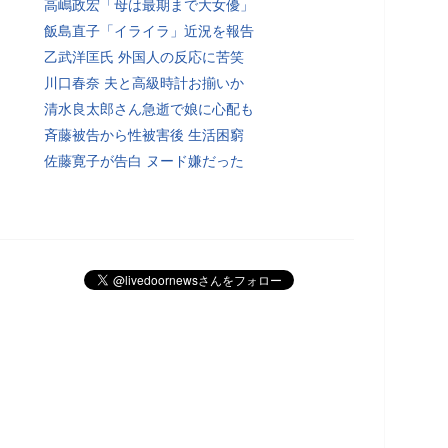
高嶋政宏「母は最期まで大女優」
飯島直子「イライラ」近況を報告
乙武洋匡氏 外国人の反応に苦笑
川口春奈 夫と高級時計お揃いか
清水良太郎さん急逝で娘に心配も
斉藤被告から性被害後 生活困窮
佐藤寛子が告白 ヌード嫌だった