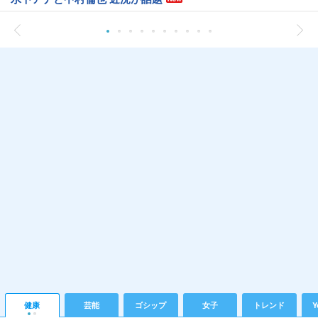
健康
芸能
ゴシップ
女子
トレンド
Y