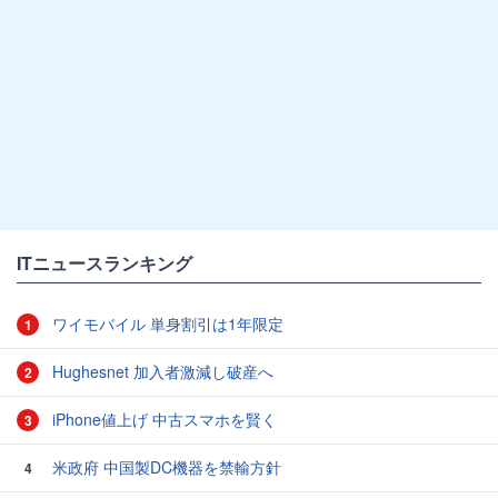
ITニュースランキング
ワイモバイル 単身割引は1年限定
1
Hughesnet 加入者激減し破産へ
2
iPhone値上げ 中古スマホを賢く
3
米政府 中国製DC機器を禁輸方針
4