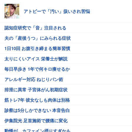
アトピーで「汚い」扱いされ苦悩
認知症研究で「音」注目される
夫の「産後うつ」にみられる症状
1日10回 お腹引き締まる簡単習慣
太りにくいアイス 栄養士が解説
毎日早歩き 1年で何キロ痩せるか
アレルギー対応 ねじりパン術
排泄に異常 子宮体がん初期症状
筋トレ7年 彼女なしも肉体は別格
診察は5分しかできない 本音告白
伊集院光 足首施術で腰痛に変化
動悸が…カフェイン摂りすぎかも