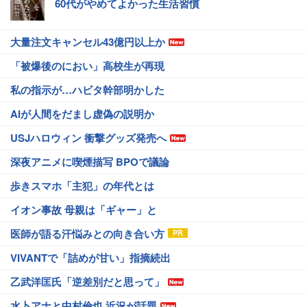
60代がやめてよかった生活習慣
大量注文キャンセル43億円以上か
「被爆後のにおい」高校生が再現
私の指示が…ハビタ幹部明かした
AIが人間をだまし虚偽の説明か
USJハロウィン 衝撃グッズ発売へ
深夜アニメに喫煙描写 BPOで議論
歩きスマホ「主犯」の年代とは
イオン事故 母親は「ギャー」と
医師が語る汗悩みとの向き合い方
VIVANTで「詰めが甘い」指摘続出
乙武洋匡氏「逆差別だと思って」
水卜アナと中村倫也 近況が話題