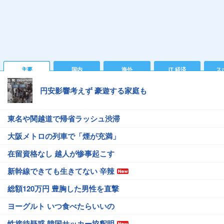
主要
国内
海外
IT 経済
ス
円安影響考えず 豪遊する家庭も
東名や関越道で帰省ラッシュ渋滞
大阪メトロの列車で「煙が充満」
在留資格なし 越人が惨事起こす
新幹線できても生きてない 辛辣
総額120万円 豊胸した男性を直撃
ヨーグルト いつ食べたらいいの
性接待疑惑 韓国サッカー協釈明