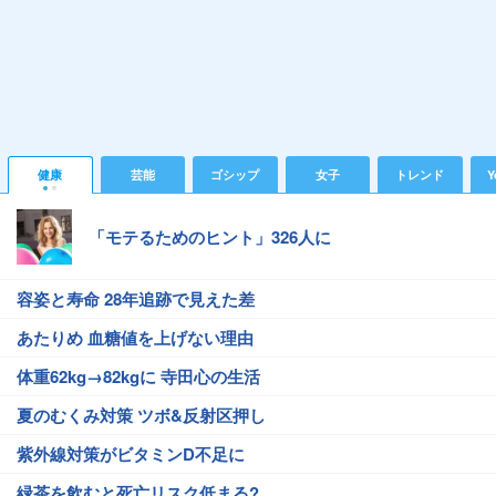
健康
芸能
ゴシップ
女子
トレンド
Y
「モテるためのヒント」326人に
容姿と寿命 28年追跡で見えた差
あたりめ 血糖値を上げない理由
体重62kg→82kgに 寺田心の生活
夏のむくみ対策 ツボ&反射区押し
紫外線対策がビタミンD不足に
緑茶を飲むと死亡リスク低まる?