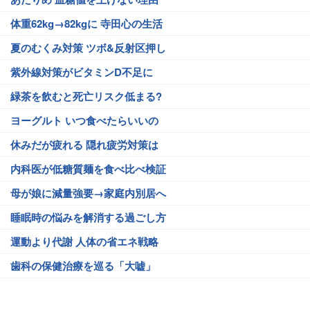
体重62kg→82kgに 寺田心の生活
夏のむくみ対策 ツボ&反射区押し
紫外線対策がビタミンD不足に
緑茶を飲むと死亡リスク低まる?
ヨーグルト いつ食べたらいいの
休みだが疲れる 隠れ疲労対策は
内科医が低糖質麺を食べ比べ検証
母が娘に減量強要→家庭内別居へ
睡眠時の悩みを解消する過ごし方
運動より代謝 人体の省エネ戦略
歯科の保健治療を巡る「大嘘」