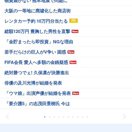
物資届かない 熊本地震で問題に
大阪の一等地に廃墟化した商店街
レンタカー予約 10万円分当たる
総額120万円 豊胸した男性を直撃
「金貯まったら即投資」NGな理由
若手だらけの巨人がV争い 困惑
FIFA会長 愛人へ多額の金銭疑惑
絶対勝つでぇ! 久保凛が決勝進出
俳優の及川光博が結婚を発表
「ウマ娘」出演声優が結婚を発表
「要介護5」の志茂田景樹氏 今は