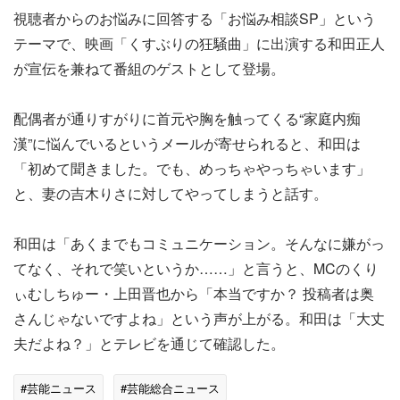
視聴者からのお悩みに回答する「お悩み相談SP」という
テーマで、映画「くすぶりの狂騒曲」に出演する和田正人
が宣伝を兼ねて番組のゲストとして登場。
配偶者が通りすがりに首元や胸を触ってくる“家庭内痴
漢”に悩んでいるというメールが寄せられると、和田は
「初めて聞きました。でも、めっちゃやっちゃいます」
と、妻の吉木りさに対してやってしまうと話す。
和田は「あくまでもコミュニケーション。そんなに嫌がっ
てなく、それで笑いというか……」と言うと、MCのくり
ぃむしちゅー・上田晋也から「本当ですか？ 投稿者は奥
さんじゃないですよね」という声が上がる。和田は「大丈
夫だよね？」とテレビを通じて確認した。
#芸能ニュース
#芸能総合ニュース