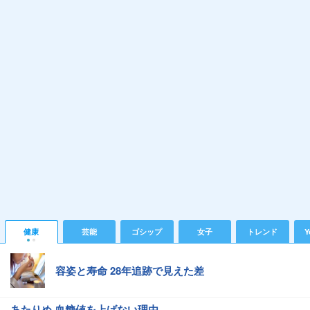
健康
芸能
ゴシップ
女子
トレンド
Y
容姿と寿命 28年追跡で見えた差
あたりめ 血糖値を上げない理由