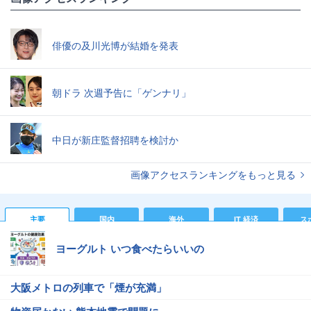
俳優の及川光博が結婚を発表
朝ドラ 次週予告に「ゲンナリ」
中日が新庄監督招聘を検討か
画像アクセスランキングをもっと見る
主要
国内
海外
IT 経済
ス
ヨーグルト いつ食べたらいいの
大阪メトロの列車で「煙が充満」