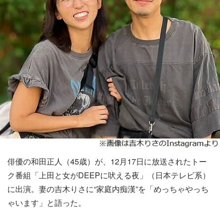
俳優の和田正人（45歳）が、12月17日に放送されたトー
ク番組「上田と女がDEEPに吠える夜」（日本テレビ系）
に出演。妻の吉木りさに“家庭内痴漢”を「めっちゃやっち
ゃいます」と語った。