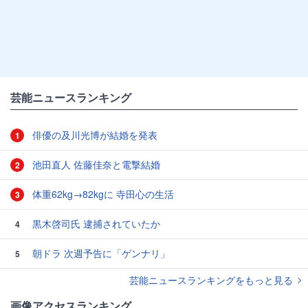
芸能ニュースランキング
俳優の及川光博が結婚を発表
1
池田直人 佐藤佳奈と電撃結婚
2
体重62kg→82kgに 寺田心の生活
3
黒木啓司氏 逮捕されていたか
4
朝ドラ 次週予告に「ゲンナリ」
5
芸能ニュースランキングをもっと見る
画像アクセスランキング