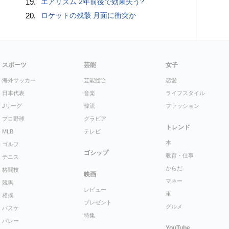
19.
エアリズム 2年前後で効果失う?
20.
ロケットの残骸 月面に衝突か
スポーツ
芸能
女子
海外サッカー
芸能総合
恋愛
日本代表
音楽
ライフスタイル
Jリーグ
韓流
ファッション
プロ野球
グラビア
トレンド
MLB
テレビ
本
ゴルフ
ゴシップ
教育・仕事
テニス
からだ
格闘技
映画
マネー
競馬
レビュー
車
相撲
プレゼント
グルメ
バスケ
特集
バレー
YouTube