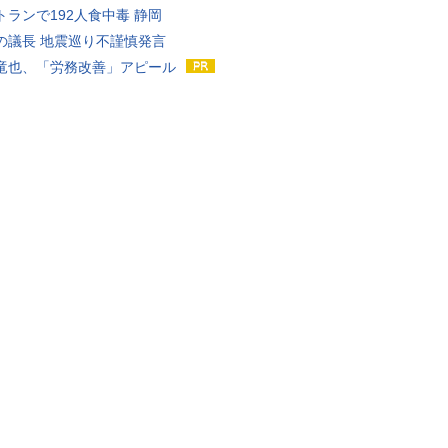
トランで192人食中毒 静岡
の議長 地震巡り不謹慎発言
竜也、「労務改善」アピール