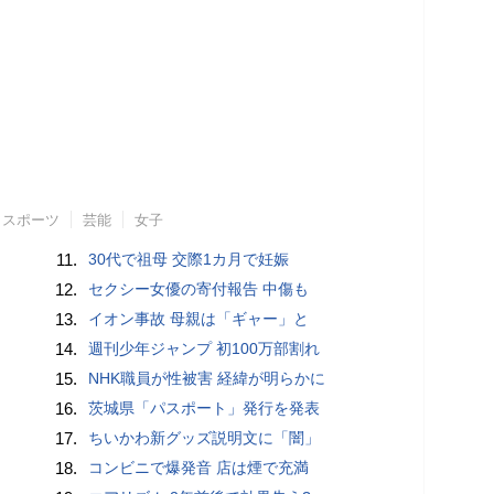
スポーツ
芸能
女子
11.
30代で祖母 交際1カ月で妊娠
12.
セクシー女優の寄付報告 中傷も
13.
イオン事故 母親は「ギャー」と
14.
週刊少年ジャンプ 初100万部割れ
15.
NHK職員が性被害 経緯が明らかに
16.
茨城県「パスポート」発行を発表
17.
ちいかわ新グッズ説明文に「闇」
18.
コンビニで爆発音 店は煙で充満