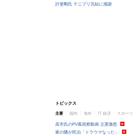
許斐剛氏 テニプリ完結に感謝
トピックス
主要
国内
海外
IT 経済
スポーツ
高市氏のPV風視察動画 立憲激怒
家の隣が民泊「トラウマなった」