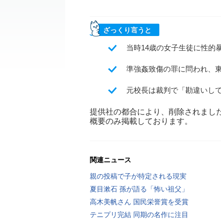
ざっくり言うと
当時14歳の女子生徒に性的
準強姦致傷の罪に問われ、東
元校長は裁判で「勘違いし
提供社の都合により、削除されまし
概要のみ掲載しております。
関連ニュース
親の投稿で子が特定される現実
夏目漱石 孫が語る「怖い祖父」
高木美帆さん 国民栄誉賞を受賞
テニプリ完結 同期の名作に注目