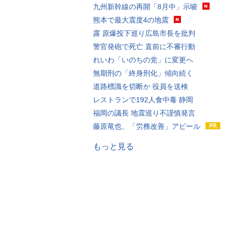
九州新幹線の再開「8月中」示唆
熊本で最大震度4の地震
露 原爆投下巡り広島市長を批判
警官発砲で死亡 直前に不審行動
れいわ「いのちの党」に変更へ
無期刑の「終身刑化」傾向続く
道路標識を切断か 役員を送検
レストランで192人食中毒 静岡
福岡の議長 地震巡り不謹慎発言
藤原竜也、「労務改善」アピール
もっと見る