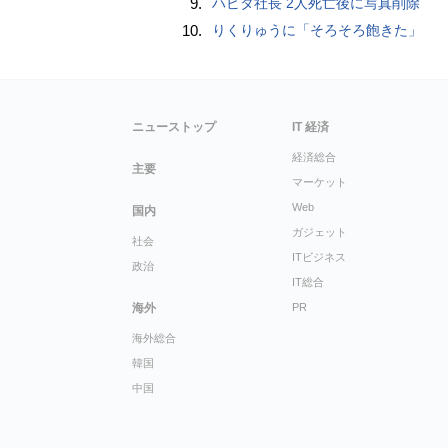
9.
ハビタ社長 2人死亡後に写真削除
10.
りくりゅうに「そろそろ飽きた」
ニューストップ
IT 経済
経済総合
主要
マーケット
Web
国内
ガジェット
社会
ITビジネス
政治
IT総合
海外
PR
海外総合
韓国
中国