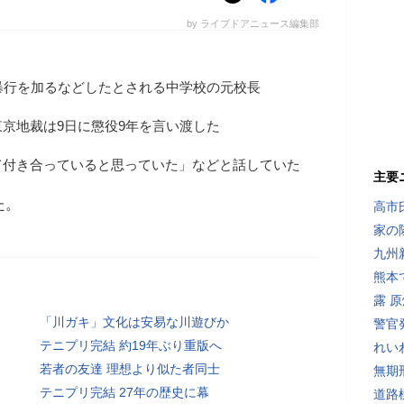
by ライブドアニュース編集部
暴行を加るなどしたとされる中学校の元校長
京地裁は9日に懲役9年を言い渡した
て付き合っていると思っていた」などと話していた
主要
た。
高市
家の
九州
熊本
露 
「川ガキ」文化は安易な川遊びか
警官
テニプリ完結 約19年ぶり重版へ
れい
若者の友達 理想より似た者同士
無期
テニプリ完結 27年の歴史に幕
道路