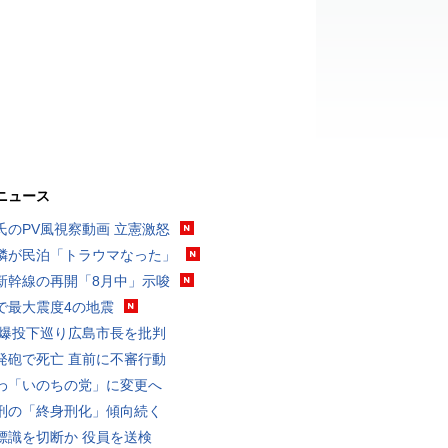
ニュース
氏のPV風視察動画 立憲激怒
隣が民泊「トラウマなった」
新幹線の再開「8月中」示唆
で最大震度4の地震
原爆投下巡り広島市長を批判
発砲で死亡 直前に不審行動
わ「いのちの党」に変更へ
刑の「終身刑化」傾向続く
標識を切断か 役員を送検