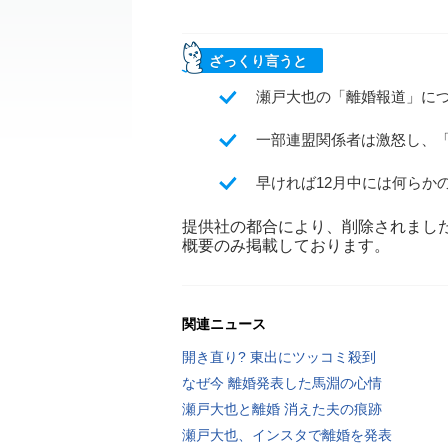
ざっくり言うと
瀬戸大也の「離婚報道」につい
一部連盟関係者は激怒し、
早ければ12月中には何らか
提供社の都合により、削除されまし
概要のみ掲載しております。
関連ニュース
開き直り? 東出にツッコミ殺到
なぜ今 離婚発表した馬淵の心情
瀬戸大也と離婚 消えた夫の痕跡
瀬戸大也、インスタで離婚を発表