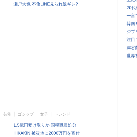
瀬戸大也 不倫LINE見られ逆ギレ?
20
一言
韓国
ジブ
注目
岸谷
世界初
芸能
ゴシップ
女子
トレンド
1.5億円受け取りか 国税職員処分
HIKAKIN 被災地に2000万円を寄付