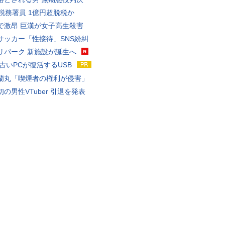
代税務署員 1億円超脱税か
で激昂 巨漢が女子高生殺害
サッカー「性接待」SNS紛糾
リパーク 新施設が誕生へ
 古いPCが復活するUSB
蘭丸「喫煙者の権利が侵害」
の男性VTuber 引退を発表