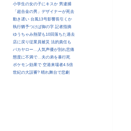
小学生の女の子にキスか 男逮捕
「超合金の男」デザイナーが死去
動き遅い 台風13号影響長引くか
執行猶予つけば御の字 記者指摘
ゆうちゃみ熱望も10回落ちた過去
店に戻り従業員被災 法的責任も
バカヤロー…人気声優が別れ悲痛
態度に不満で…夫の弟を暴行死
ポケモン効果で 空港来場者4.5倍
世紀の大誤審? 晴れ舞台で悲劇