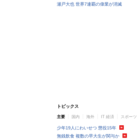
瀬戸大也 世界7連覇の偉業が消滅
トピックス
主要
国内
海外
IT 経済
スポーツ
少年19人にわいせつ 懲役15年
無銭飲食 複数の早大生が関与か