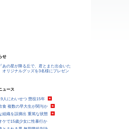
らせ
『あの星が降る丘で、君とまた出会いた
』オリジナルグッズを3名様にプレゼン
ニュース
19人にわいせつ 懲役15年
飲食 複数の早大生が関与か
な組織を誤摘出 重篤な状態
オケで15歳少女に性暴行か
格とされる男 無期懲役判決