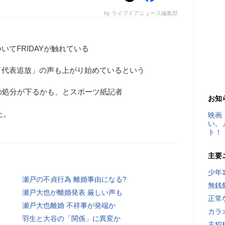
by ライブドアニュース編集部
てFRIDAYが触れている
「代表追放」の声も上がり始めているという
の処分が下るかも、とスポーツ紙記者
お知
た。
映画
い。
ト！
主要
少年
瀬戸の不貞行為 離婚事由になる?
無銭
瀬戸大也が離婚発表 厳しい声も
正常
瀬戸大也離婚 不祥事が発端か
カラ
羽生と大谷の「関係」に異変か
主犯