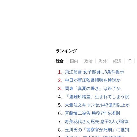
ランキング
総合
国内
政治
海外
経済
IT
1.
須江監督 女子部員に3条件提示
2.
中日が新庄監督招聘を検討か
3.
関東「真夏の暑さ」は終了か
4.
「避難所格差」生まれてしまう訳
5.
大量注文キャンセル43億円以上か
6.
斉藤慎二被告 懲役7年を求刑
7.
寿美花代さん死去 息子2人が追悼
8.
玉川氏の「警察官が死刑」に批判