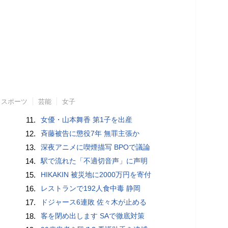
スポーツ
芸能
女子
11.
女優・山本舞香 第1子を出産
12.
斉藤被告に懲役7年 無罪主張か
13.
深夜アニメに喫煙描写 BPOで議論
14.
駅で流れた「不適切音声」に声明
15.
HIKAKIN 被災地に2000万円を寄付
16.
レストランで192人食中毒 静岡
17.
ドジャース6連敗 佐々木が止める
18.
客を閉め出します SAで徹底対策