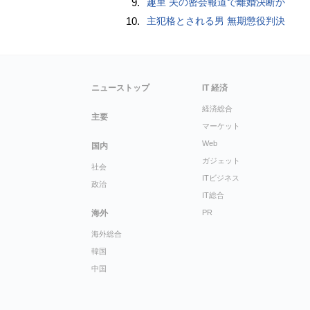
9.
趣里 夫の密会報道で離婚決断か
10.
主犯格とされる男 無期懲役判決
ニューストップ
IT 経済
経済総合
主要
マーケット
Web
国内
ガジェット
社会
ITビジネス
政治
IT総合
海外
PR
海外総合
韓国
中国