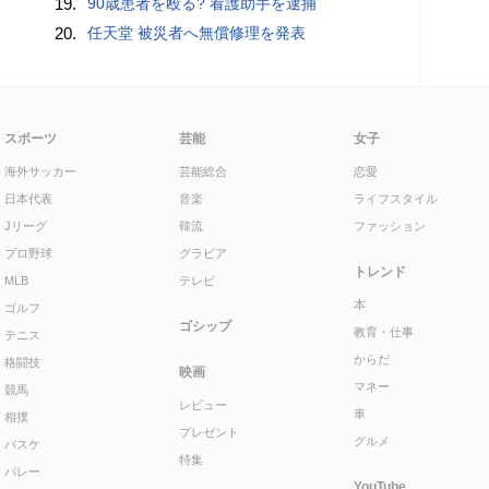
19.
90歳患者を殴る? 看護助手を逮捕
20.
任天堂 被災者へ無償修理を発表
スポーツ
芸能
女子
海外サッカー
芸能総合
恋愛
日本代表
音楽
ライフスタイル
Jリーグ
韓流
ファッション
プロ野球
グラビア
トレンド
MLB
テレビ
本
ゴルフ
ゴシップ
教育・仕事
テニス
からだ
格闘技
映画
マネー
競馬
レビュー
車
相撲
プレゼント
グルメ
バスケ
特集
バレー
YouTube