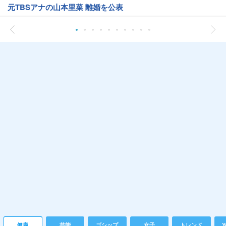
元TBSアナの山本里菜 離婚を公表
健康
芸能
ゴシップ
女子
トレンド
Y