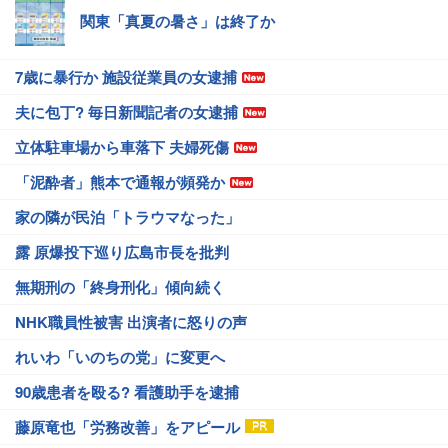
関東「真夏の暑さ」は終了か
7歳に暴行か 施設従業員の女逮捕
夫に包丁? 毎日新聞記者の女逮捕
立体駐車場から車落下 夫婦死傷
「泥酔者」熊本で通報が頻発か
家の隣が民泊「トラウマなった」
露 原爆投下巡り広島市長を批判
無期刑の「終身刑化」傾向続く
NHK職員性被害 出演者に怒りの声
れいわ「いのちの党」に変更へ
90歳患者を殴る? 看護助手を逮捕
藤原竜也「労務改善」をアピール