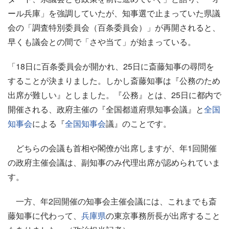
ール兵庫」を強調していたが、知事選で止まっていた県議
会の「調査特別委員会（百条委員会）」が再開されると、
早くも議会との間で「さや当て」が始まっている。
「18日に百条委員会が開かれ、25日に斎藤知事の尋問を
することが決まりました。しかし斎藤知事は『公務のため
出席が難しい』としました。『公務』とは、25日に都内で
開催される、政府主催の『全国都道府県知事会議』と
全国
知事会
による『
全国知事会
議』のことです。
どちらの会議も首相や閣僚が出席しますが、年1回開催
の政府主催会議は、副知事のみ代理出席が認められていま
す。
一方、年2回開催の知事会主催会議には、これまでも斎
藤知事に代わって、
兵庫県
の東京事務所長が出席すること