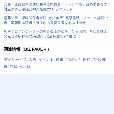
兵庫・斎藤知事の逆転勝利に県職員「ゾッとする」百条委員会で
対立深める県議は神戸最強の“サラブレッド”
斎藤知事、県政関係者が語った “仰天” 反撃作戦…ネットの誹謗中
傷に情報開示請求「県庁内の裏切り者をあぶり出せ」
相次ぐコメンテーターの発言炎上のなか『ひるおび』八代英輝氏
の見せる抜群の“安定感”代理店調査でも1位に
関連情報（BiZ PAGE＋）
デイサービス
,
大阪
,
イベント
,
神事
,
世田谷区
,
長野
,
老後
,
葬
儀
,
葬祭
,
京王線