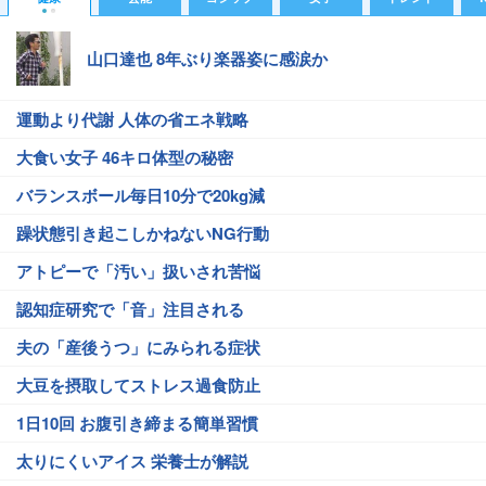
山口達也 8年ぶり楽器姿に感涙か
運動より代謝 人体の省エネ戦略
大食い女子 46キロ体型の秘密
バランスボール毎日10分で20kg減
躁状態引き起こしかねないNG行動
アトピーで「汚い」扱いされ苦悩
認知症研究で「音」注目される
夫の「産後うつ」にみられる症状
大豆を摂取してストレス過食防止
1日10回 お腹引き締まる簡単習慣
太りにくいアイス 栄養士が解説