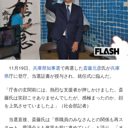
11月19日、
兵庫県知事選
で再選した
斎藤元彦
氏が
兵庫
県
庁に登庁、当選証書が授与され、就任式に臨んだ。
「庁舎の玄関前には、熱烈な支援者が押しかけました。斎
藤氏は笑顔こそありませんでしたが、感極まったのか、顔
を上気させていましたよ」（社会部記者）
当選直後、斎藤氏は「県職員のみなさんとの関係も再ス
タート、県議会とも政策を前に進めていく」と語り、「オ