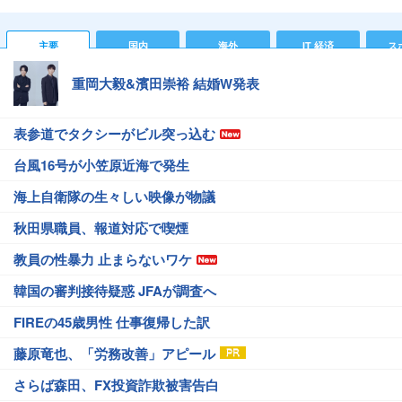
主要
国内
海外
IT 経済
ス
重岡大毅&濱田崇裕 結婚W発表
表参道でタクシーがビル突っ込む
台風16号が小笠原近海で発生
海上自衛隊の生々しい映像が物議
秋田県職員、報道対応で喫煙
教員の性暴力 止まらないワケ
韓国の審判接待疑惑 JFAが調査へ
FIREの45歳男性 仕事復帰した訳
藤原竜也、「労務改善」アピール
さらば森田、FX投資詐欺被害告白