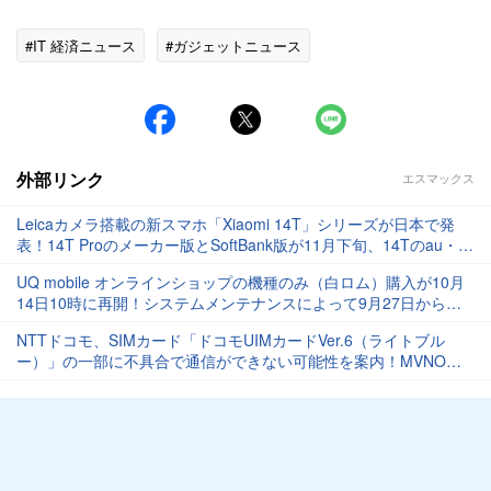
#IT 経済ニュース
#ガジェットニュース
外部リンク
エスマックス
Leicaカメラ搭載の新スマホ「Xiaomi 14T」シリーズが日本で発
表！14T Proのメーカー版とSoftBank版が11月下旬、14Tのau・
UQ mobile版が12月中旬に発売
UQ mobile オンラインショップの機種のみ（白ロム）購入が10月
14日10時に再開！システムメンテナンスによって9月27日から一
時受付停止中
NTTドコモ、SIMカード「ドコモUIMカードVer.6（ライトブル
ー）」の一部に不具合で通信ができない可能性を案内！MVNO含
む。対象者は無償交換に