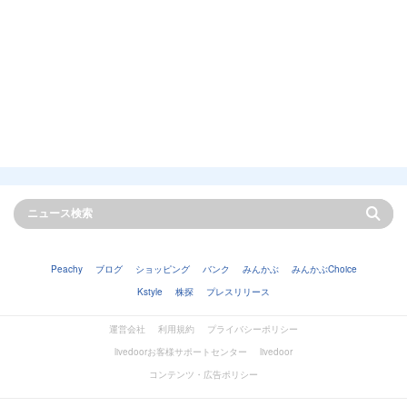
Peachy
ブログ
ショッピング
バンク
みんかぶ
みんかぶChoice
Kstyle
株探
プレスリリース
運営会社
利用規約
プライバシーポリシー
livedoorお客様サポートセンター
livedoor
コンテンツ・広告ポリシー