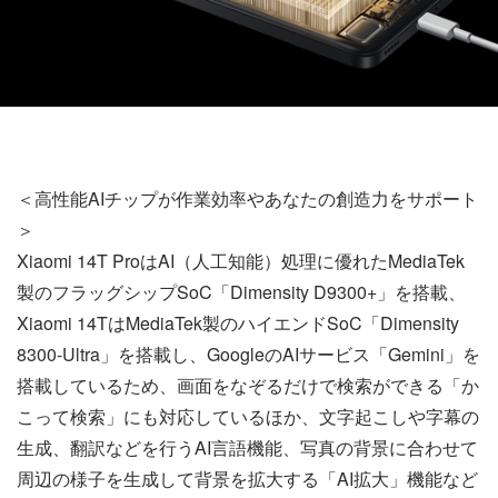
＜高性能AIチップが作業効率やあなたの創造力をサポート
＞
Xiaomi 14T ProはAI（人工知能）処理に優れたMediaTek
製のフラッグシップSoC「Dimensity D9300+」を搭載、
Xiaomi 14TはMediaTek製のハイエンドSoC「Dimensity
8300-Ultra」を搭載し、GoogleのAIサービス「Gemini」を
搭載しているため、画面をなぞるだけで検索ができる「か
こって検索」にも対応しているほか、文字起こしや字幕の
生成、翻訳などを行うAI言語機能、写真の背景に合わせて
周辺の様子を生成して背景を拡大する「AI拡大」機能など