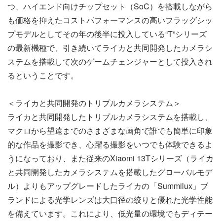
つ、ハイエンド向けチップセット（SoC）を搭載しながら
も価格を抑えたコストパフォーマンスの高いフラッグシッ
プモデルとしてその年の後半に投入している“T”シリーズ
の最新機種で、引き続いてライカと共同開発したカメラシ
ステムを搭載して次のゲームチェンジャーとして投入され
るということです。
＜ライカと共同開発のトリプルカメラシステム＞
ライカと共同開発したトリプルカメラシステムを搭載し、
マクロから望遠までのさまざまな画角で誰でも簡単に印象
的な作品を撮影でき、心躍る撮影をいつでも体験できるよ
うになっており、また従来のXiaomi 13Tシリーズ（ライカ
と共同開発したカメラシステムを搭載したグローバルモデ
ル）よりもアップグレードしたライカの「Summilux」ブ
ランドによる光学レンズは大口径の絞りと優れた光学性能
を備えています。これにより、低光量の環境でもディテー