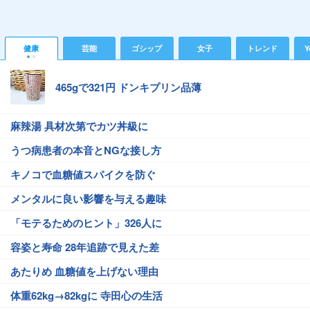
健康
芸能
ゴシップ
女子
トレンド
Y
465gで321円 ドンキプリン品薄
麻辣湯 具材次第でカツ丼級に
うつ病患者の本音とNGな接し方
キノコで血糖値スパイクを防ぐ
メンタルに良い影響を与える趣味
「モテるためのヒント」326人に
容姿と寿命 28年追跡で見えた差
あたりめ 血糖値を上げない理由
体重62kg→82kgに 寺田心の生活