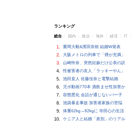
ランキング
総合
国内
政治
海外
経済
IT
1.
重岡大毅&濱田崇裕 結婚W発表
2.
大阪メトロの列車で「煙が充満」
3.
山崎怜奈、突然妊娠だけ公表の訳
4.
性被害者の友人「ラッキーやん」
5.
池田直人 佐藤佳奈と電撃結婚
6.
児ポ動画770本 酒飲ませ性加害か
7.
容態悪化 会話が通じないパー子
8.
池袋暴走事故 加害者家族の苦悩
9.
体重62kg→82kgに 寺田心の生活
10.
ケニア人と結婚「差別」のリアル