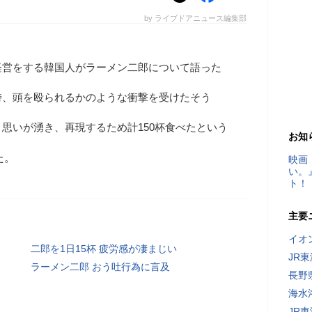
by ライブドアニュース編集部
経営をする韓国人がラーメン二郎について語った
時、頭を殴られるかのような衝撃を受けたそう
思いが湧き、再現するため計150杯食べたという
お知
た。
映画
い。
ト！
主要
イオ
二郎を1日15杯 疲労感が凄まじい
JR
ラーメン二郎 おう吐行為に言及
長野
海水
JR