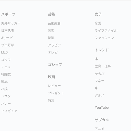
スポーツ
芸能
女子
海外サッカー
芸能総合
恋愛
日本代表
音楽
ライフスタイル
Jリーグ
韓流
ファッション
プロ野球
グラビア
トレンド
MLB
テレビ
本
ゴルフ
ゴシップ
教育・仕事
テニス
からだ
格闘技
映画
マネー
競馬
レビュー
車
相撲
プレゼント
グルメ
バスケ
特集
バレー
YouTube
フィギュア
サブカル
アニメ