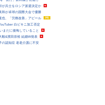
鮮が兵士をロシア派遣決定か
美和が卓球の国際大会で優勝
竜也、「労務改善」アピール
ouTuber 白ビキニ加工否定
 いまだに後悔していること
大毅&濱田崇裕 結婚W発表
子の認知症 老老介護に不安