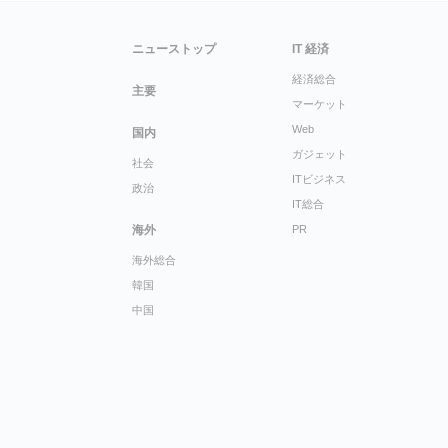
ニューストップ
IT 経済
経済総合
主要
マーケット
Web
国内
ガジェット
社会
ITビジネス
政治
IT総合
海外
PR
海外総合
韓国
中国