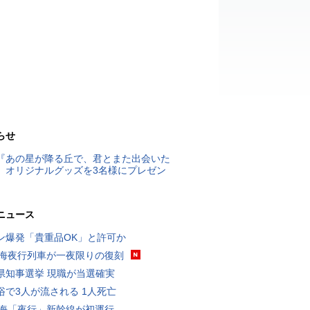
らせ
『あの星が降る丘で、君とまた出会いた
』オリジナルグッズを3名様にプレゼン
ニュース
ン爆発「貴重品OK」と許可か
東海夜行列車が一夜限りの復刻
県知事選挙 現職が当選確実
浴で3人が流される 1人死亡
東海「夜行」新幹線が初運行