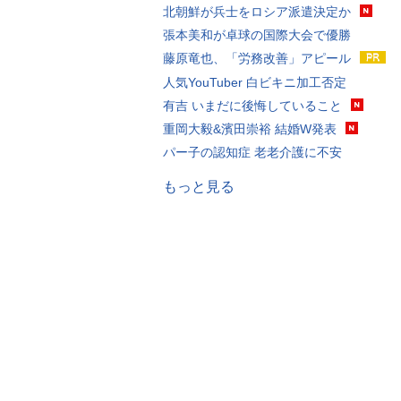
北朝鮮が兵士をロシア派遣決定か
張本美和が卓球の国際大会で優勝
藤原竜也、「労務改善」アピール
人気YouTuber 白ビキニ加工否定
有吉 いまだに後悔していること
重岡大毅&濱田崇裕 結婚W発表
パー子の認知症 老老介護に不安
もっと見る