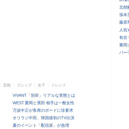
北朝
張本
藤原
人気Y
有吉
重岡
パー
芸能
ゴシップ
女子
トレンド
VIVANT「別班」リアルな実態とは
WEST.重岡と濱田 相手は一般女性
万波中正が客席のボードに珍要求
オリラジ中田、帰国後初のTV出演
夏のイベント「配信派」が急増