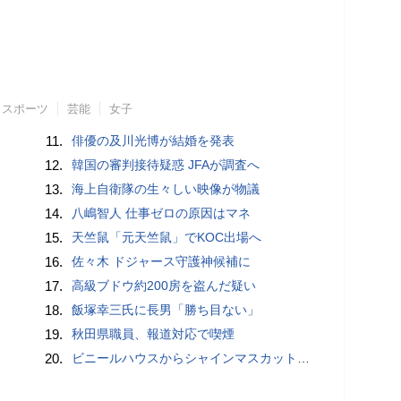
スポーツ
芸能
女子
11.
俳優の及川光博が結婚を発表
12.
韓国の審判接待疑惑 JFAが調査へ
13.
海上自衛隊の生々しい映像が物議
14.
八嶋智人 仕事ゼロの原因はマネ
15.
天竺鼠「元天竺鼠」でKOC出場へ
16.
佐々木 ドジャース守護神候補に
17.
高級ブドウ約200房を盗んだ疑い
18.
飯塚幸三氏に長男「勝ち目ない」
19.
秋田県職員、報道対応で喫煙
20.
ビニールハウスからシャインマスカット約200房を盗んだ疑い ネットで販売か 無職の男（42）逮捕 岡山県警