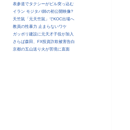
表参道でタクシーがビル突っ込む
イラン モジタバ師の初公開映像?
天竺鼠「元天竺鼠」でKOC出場へ
教員の性暴力 止まらないワケ
ガッポリ建設に元天才子役が加入
さらば森田、FX投資詐欺被害告白
京都の五山送り火が苦境に直面