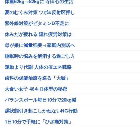
体重62kg→82kgに 寺田心の生活
夏のむくみ対策 ツボ&反射区押し
紫外線対策がビタミンD不足に
休みだが疲れる 隠れ疲労対策は
母が娘に減量強要→家庭内別居へ
睡眠時の悩みを解消する過ごし方
運動より代謝 人体の省エネ戦略
歯科の保健治療を巡る「大嘘」
大食い女子 46キロ体型の秘密
バランスボール毎日10分で20kg減
躁状態引き起こしかねないNG行動
1日10分で手軽に「ひざ痛対策」