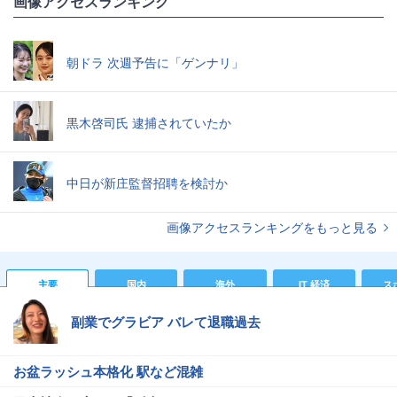
画像アクセスランキング
朝ドラ 次週予告に「ゲンナリ」
黒木啓司氏 逮捕されていたか
中日が新庄監督招聘を検討か
画像アクセスランキングをもっと見る
主要
国内
海外
IT 経済
ス
副業でグラビア バレて退職過去
お盆ラッシュ本格化 駅など混雑