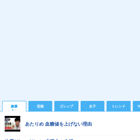
健康
芸能
ゴシップ
女子
トレンド
Y
あたりめ 血糖値を上げない理由