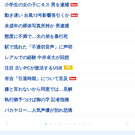
小学生の女の子にキス 男を逮捕
動き遅い 台風13号影響長引くか
未成年の裸体写真所持か 男逮捕
態度に不満で…夫の弟を暴行死
駅で流れた「不適切音声」に声明
レアルでの経験 中井卓大が回想
注目 古いPCが復活するUSB
有吉「引退時期」について言及
嫌と言わないから同意では…見解
執行猶予つけば御の字 記者指摘
バカヤロー…人気声優が別れ悲痛