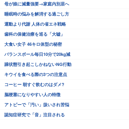
母が娘に減量強要→家庭内別居へ
睡眠時の悩みを解消する過ごし方
運動より代謝 人体の省エネ戦略
歯科の保健治療を巡る「大嘘」
大食い女子 46キロ体型の秘密
バランスボール毎日10分で20kg減
躁状態引き起こしかねないNG行動
キウイを食べる際の3つの注意点
コーヒー 朝すぐ飲むのはダメ?
脳梗塞になりやすい人の特徴
アトピーで「汚い」扱いされ苦悩
認知症研究で「音」注目される