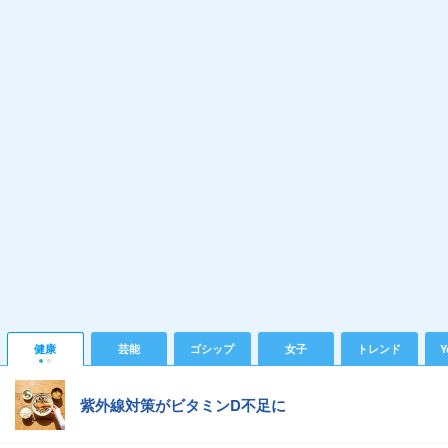
健康
芸能
ゴシップ
女子
トレンド
Y
紫外線対策がビタミンD不足に