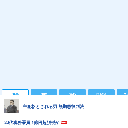
主要
国内
海外
IT 経済
ス
主犯格とされる男 無期懲役判決
20代税務署員 1億円超脱税か