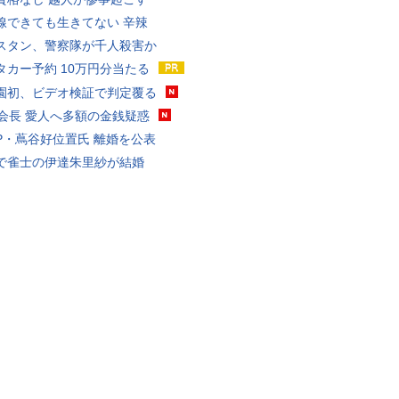
線できても生きてない 辛辣
スタン、警察隊が千人殺害か
タカー予約 10万円分当たる
園初、ビデオ検証で判定覆る
FA会長 愛人へ多額の金銭疑惑
P・蔦谷好位置氏 離婚を公表
で雀士の伊達朱里紗が結婚