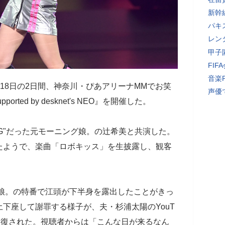
新幹
パキ
レン
甲子
FI
音楽
日と18日の2日間、神奈川・ぴあアリーナMMでお笑
声優
rted by desknet's NEO』を開催した。
NG"だった元モーニング娘。の辻希美と共演した。
たようで、楽曲「ロボキッス」を生披露し、観客
グ娘。の特番で江頭が下半身を露出したことがきっ
下座して謝罪する様子が、夫・杉浦太陽のYouT
修復された。視聴者からは「こんな日が来るなん