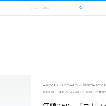
ニューストップ
芸能ニュース
芸能総合ニュース
>
>
>
江頭2:50、『エガフェス 2024』共演NGだった辻希
江頭2:50、『エガフ