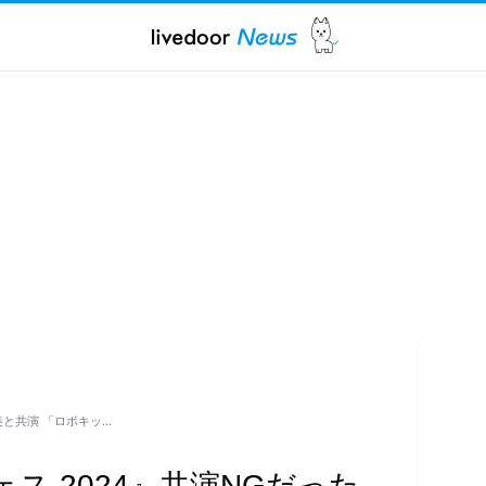
美と共演 「ロボキッ…
ェス 2024』共演NGだった