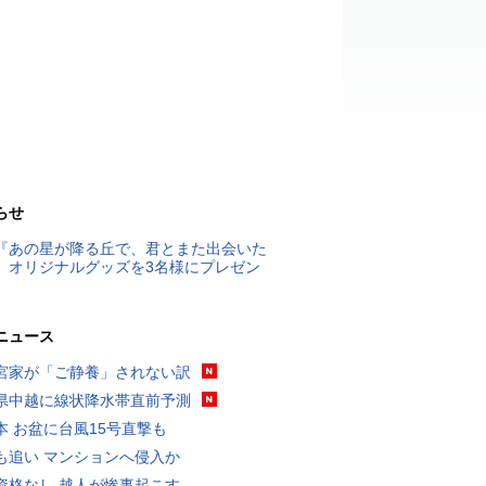
らせ
『あの星が降る丘で、君とまた出会いた
』オリジナルグッズを3名様にプレゼン
ニュース
宮家が「ご静養」されない訳
県中越に線状降水帯直前予測
本 お盆に台風15号直撃も
も追い マンションへ侵入か
資格なし 越人が惨事起こす