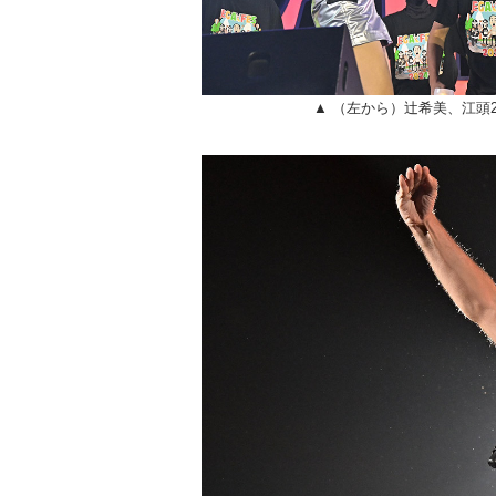
▲ （左から）辻希美、江頭2