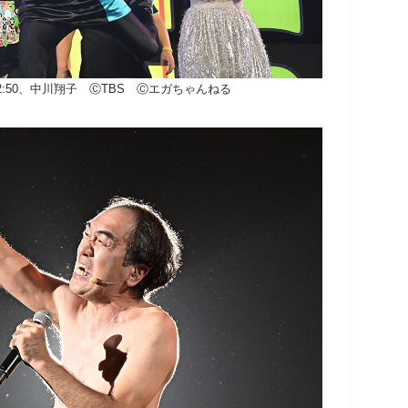
:50、中川翔子 ⒸTBS Ⓒエガちゃんねる