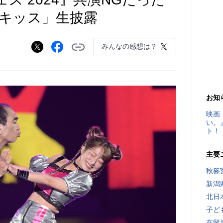
ボキッス」生披露
みんなの感想は？
お知
映画
い。
ト！
主要
秋篠
新潟
北日
子ど
在留