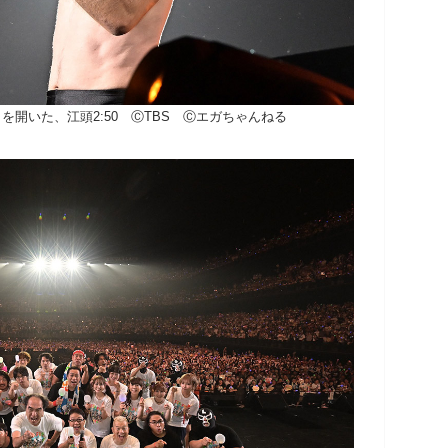
を開いた、江頭2:50 ⒸTBS Ⓒエガちゃんねる