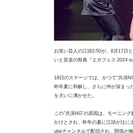
お笑い芸人の江頭2:50が、8月17
いと音楽の祭典『エガフェス 2024 suppo
18日のステージでは、かつて"共演
昨年夏に和解し、さらに仲が深まっ
を大いに沸かせた。
この"共演NG"の原因は、モーニン
かけとされ、昨年の夏に江頭が辻に土
ubeチャンネルで配信され、関係が