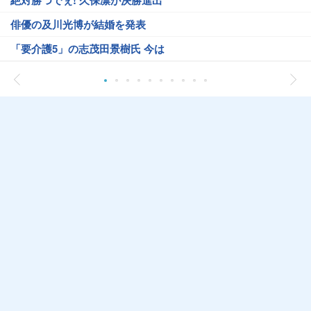
絶対勝つでぇ! 久保凛が決勝進出
俳優の及川光博が結婚を発表
「要介護5」の志茂田景樹氏 今は