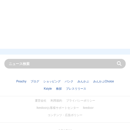
Peachy
ブログ
ショッピング
バンク
みんかぶ
みんかぶChoice
Kstyle
株探
プレスリリース
運営会社
利用規約
プライバシーポリシー
livedoorお客様サポートセンター
livedoor
コンテンツ・広告ポリシー