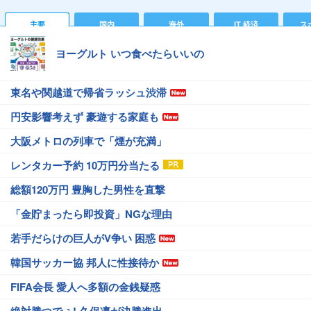
主要
国内
海外
IT 経済
ス
ヨーグルト いつ食べたらいいの
東名や関越道で帰省ラッシュ渋滞
円安影響考えず 豪遊する家庭も
大阪メトロの列車で「煙が充満」
レンタカー予約 10万円分当たる
総額120万円 豊胸した男性を直撃
「金貯まったら即投資」NGな理由
若手だらけの巨人がV争い 困惑
韓国サッカー協 邦人に性接待か
FIFA会長 愛人へ多額の金銭疑惑