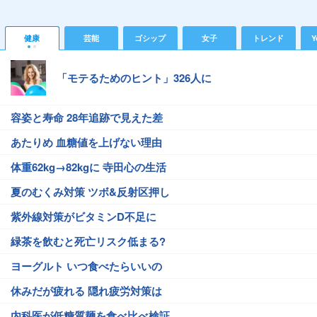
健康
芸能
ゴシップ
女子
トレンド
Y
「モテるためのヒント」326人に
容姿と寿命 28年追跡で見えた差
あたりめ 血糖値を上げない理由
体重62kg→82kgに 寺田心の生活
夏のむくみ対策 ツボ&反射区押し
紫外線対策がビタミンD不足に
緑茶を飲むと死亡リスク低まる?
ヨーグルト いつ食べたらいいの
休みだが疲れる 隠れ疲労対策は
内科医が低糖質麺を食べ比べ検証