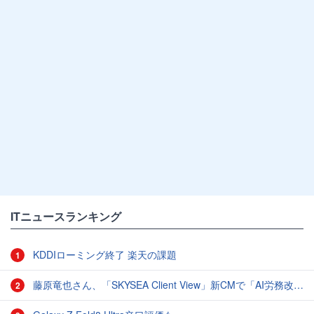
ITニュースランキング
KDDIローミング終了 楽天の課題
1
藤原竜也さん、「SKYSEA Client View」新CMで「AI労務改善」をアピール 働き方をAIが分析したら「すぐに休んで」と言われる？
2