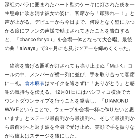
深紅のバラに囲まれたハート型のケーキに灯された炎を一
生懸命に吹き消す彼女の姿に、客席から「頑張れー！」と
声が上がる。デビューから今日まで、何度となく壁にぶつ
かる度にファンの声援で励まされてきたことを告白する
と、「chance for you」を会場一体となって大合唱。最後
の曲「always」で3ヶ月にも及ぶツアーを締めくくった。
終演を告げる照明が灯されても鳴り止まぬ「Mai-K」コ
ールの中、メンバーが横一列に並び、手を取り合って客席
に一礼。
倉木麻衣
はマイクを通さずに「ありがとう」と感
謝の気持ちを伝える。12月31日にはパシフィコ横浜でカ
ウントダウンライブを行うことを発表し、「DIAMOND
WAVEということで、ウェーブを会場一杯に作りたいと思
います」とステージ最前列から最後列へ、そして最後列か
ら最前列へと返す波を全身で受け止め、笑顔で手を振りな
がら彼女はステージを後にした。