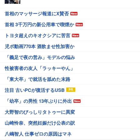
首相のマッサージ報道にX賛否
首相 3千万円の新公用車で喫煙か
トヨタ超えのキオクシアに苦言
児ポ動画770本 酒飲ませ性加害か
「義足で夜の営み」モデルの悩み
性被害者の友人「ラッキーやん」
「東大卒」で就活を舐めた末路
注目 古いPCが復活するUSB
「幼卒」の男性 13年ぶりに外出
大野智のびっしりタトゥーに異変
山崎怜奈、突然妊娠だけ公表の訳
八嶋智人 仕事ゼロの原因はマネ