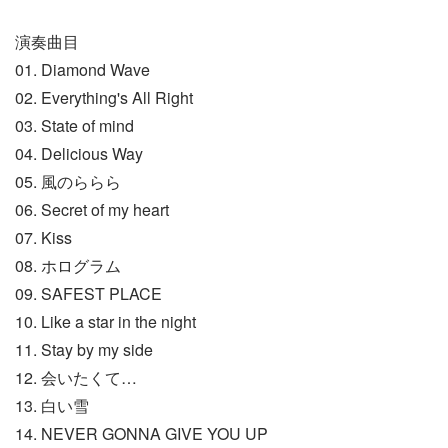
演奏曲目
01. Diamond Wave
02. Everything's All Right
03. State of mind
04. Delicious Way
05. 風のららら
06. Secret of my heart
07. Kiss
08. ホログラム
09. SAFEST PLACE
10. Like a star in the night
11. Stay by my side
12. 会いたくて…
13. 白い雪
14. NEVER GONNA GIVE YOU UP