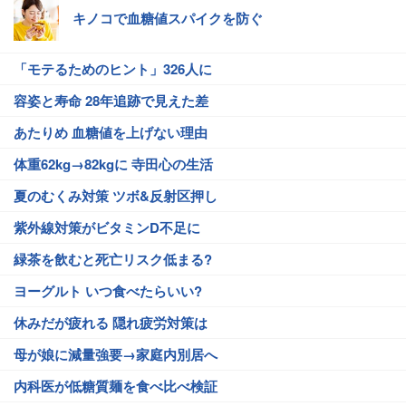
キノコで血糖値スパイクを防ぐ
「モテるためのヒント」326人に
容姿と寿命 28年追跡で見えた差
あたりめ 血糖値を上げない理由
体重62kg→82kgに 寺田心の生活
夏のむくみ対策 ツボ&反射区押し
紫外線対策がビタミンD不足に
緑茶を飲むと死亡リスク低まる?
ヨーグルト いつ食べたらいい?
休みだが疲れる 隠れ疲労対策は
母が娘に減量強要→家庭内別居へ
内科医が低糖質麺を食べ比べ検証