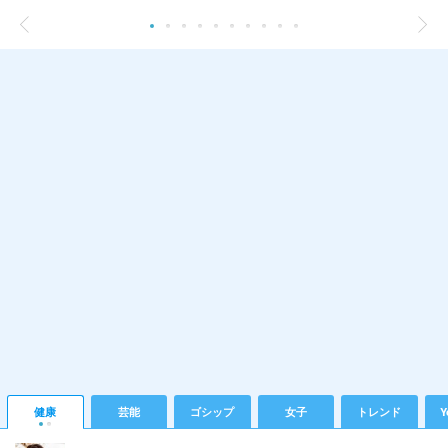
健康
芸能
ゴシップ
女子
トレンド
Y