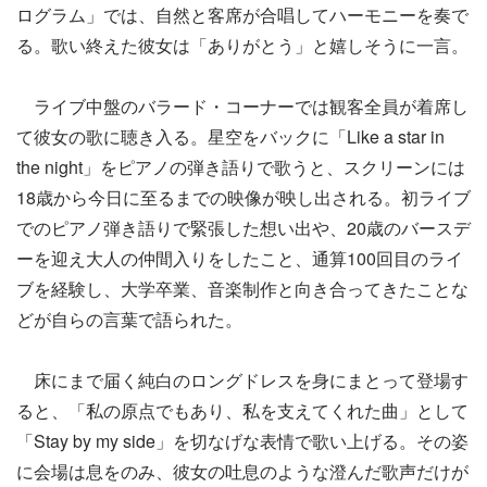
ログラム」では、自然と客席が合唱してハーモニーを奏で
る。歌い終えた彼女は「ありがとう」と嬉しそうに一言。
ライブ中盤のバラード・コーナーでは観客全員が着席し
て彼女の歌に聴き入る。星空をバックに「Like a star in
the night」をピアノの弾き語りで歌うと、スクリーンには
18歳から今日に至るまでの映像が映し出される。初ライブ
でのピアノ弾き語りで緊張した想い出や、20歳のバースデ
ーを迎え大人の仲間入りをしたこと、通算100回目のライ
ブを経験し、大学卒業、音楽制作と向き合ってきたことな
どが自らの言葉で語られた。
床にまで届く純白のロングドレスを身にまとって登場す
ると、「私の原点でもあり、私を支えてくれた曲」として
「Stay by my side」を切なげな表情で歌い上げる。その姿
に会場は息をのみ、彼女の吐息のような澄んだ歌声だけが