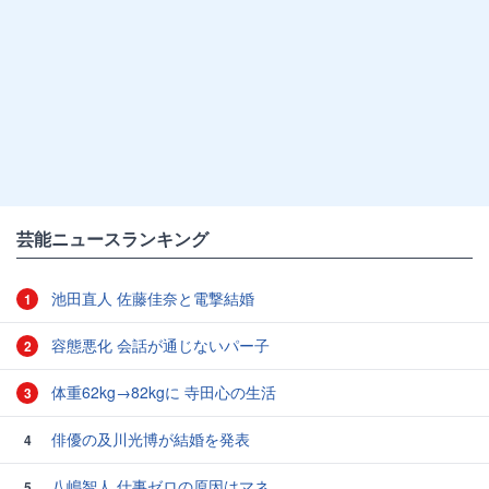
芸能ニュースランキング
池田直人 佐藤佳奈と電撃結婚
1
容態悪化 会話が通じないパー子
2
体重62kg→82kgに 寺田心の生活
3
俳優の及川光博が結婚を発表
4
八嶋智人 仕事ゼロの原因はマネ
5