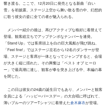
響き渡る。ここで、12月20日に発売となる新曲「白い
雪」を初披露。ステージ上空から舞い散る雪の中、幻想的
に歌う彼女の姿に全ての者が魅入られる。
メンバー紹介の後は、再びアクティブな格好に着替えて
登場。観客総立ちでアップテンポなナンバーを連発。
「Stand Up」では客席頭上を白の巨大風船が飛び跳ね、
「Feel fine!」ではステージ左右から12名のダンサーが登
場、ステージと客席が一体となってジャンプすると、会場
が大きく縦に揺れた。その興奮は「ベスト オブ ヒーロ
ー」で最高潮に達し、観客が拳を突き上げる中、本編の幕
を閉じた。
この日は彼女の24歳の誕生日でもあり、メンバーと観客
全員による「ハッピーバースデー」の大合唱に呼ばれて、
薄いブルーのツアーTシャツに着替えた
倉木麻衣
が登場。