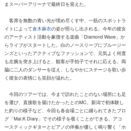
まスーパーアリーナで最終日を迎えた。
客席を無数の青い光が埋め尽くす中、一筋のスポットラ
イトによって
倉木麻衣
の姿が照らし出される。今年の彼女
のアーティスト活動を象徴する楽曲「Diamond Wave」か
らライブがスタートした。白のノースリーブにブルージー
ンズといったアクティブなファッションで、元気よく何度
も左腕を突き上げると、観客が手拍子でそれに応える。両
脇に二人のダンサーを従え、しなやかにステージを歌い歩
く彼女の表情にも笑顔が溢れた。
今回のツアーでは、今まで訪れたことのない場所にも足
を運び、直接歌を届けたかったとのMC。新潟で初体験し
た釣りの様子など、今回も各会場ごとに綴られてきたブロ
グ「Mai.K Diary」でその様子を覗くことができる。アコ
ースティックギターとピアノの伴奏が優しく鳴り響く「ホ