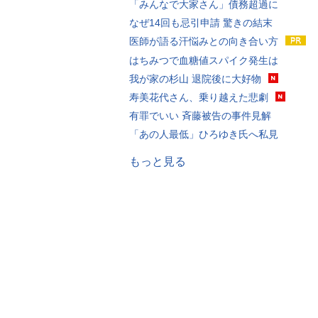
「みんなで大家さん」債務超過に
なぜ14回も忌引申請 驚きの結末
医師が語る汗悩みとの向き合い方
はちみつで血糖値スパイク発生は
我が家の杉山 退院後に大好物
寿美花代さん、乗り越えた悲劇
有罪でいい 斉藤被告の事件見解
「あの人最低」ひろゆき氏へ私見
もっと見る