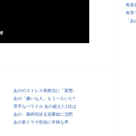
寿美
有罪
「あ
あののストレス発散法に「変態」
あの「嫌いな人」もう一人いた?
苦手なバラドル あの超えた1位は
あの、最終回迫る冠番組に沈黙
あの新ドラマ告知に辛辣な声