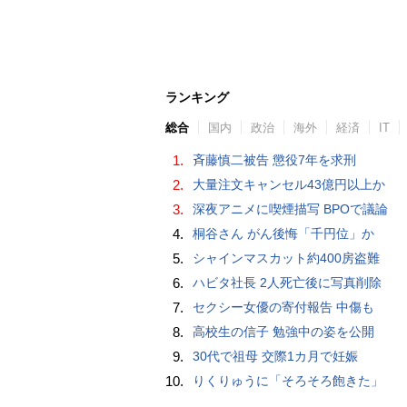
ランキング
総合
国内
政治
海外
経済
IT
1.
斉藤慎二被告 懲役7年を求刑
2.
大量注文キャンセル43億円以上か
3.
深夜アニメに喫煙描写 BPOで議論
4.
桐谷さん がん後悔「千円位」か
5.
シャインマスカット約400房盗難
6.
ハビタ社長 2人死亡後に写真削除
7.
セクシー女優の寄付報告 中傷も
8.
高校生の信子 勉強中の姿を公開
9.
30代で祖母 交際1カ月で妊娠
10.
りくりゅうに「そろそろ飽きた」