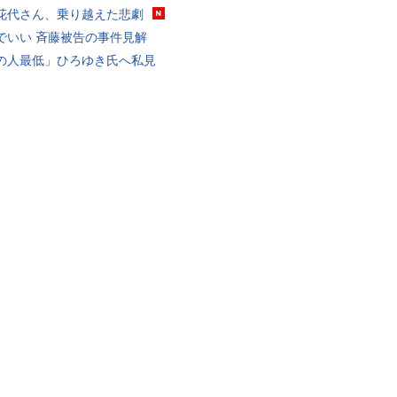
花代さん、乗り越えた悲劇
でいい 斉藤被告の事件見解
の人最低」ひろゆき氏へ私見