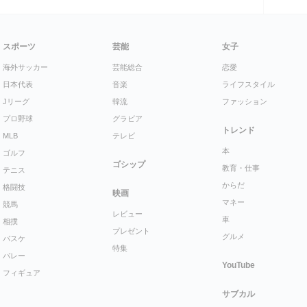
スポーツ
芸能
女子
海外サッカー
芸能総合
恋愛
日本代表
音楽
ライフスタイル
Jリーグ
韓流
ファッション
プロ野球
グラビア
トレンド
MLB
テレビ
本
ゴルフ
ゴシップ
教育・仕事
テニス
からだ
格闘技
映画
マネー
競馬
レビュー
車
相撲
プレゼント
グルメ
バスケ
特集
バレー
YouTube
フィギュア
サブカル