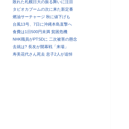
敗れた札幌日大の振る舞いに注目
タピオカブームの次に来た新定番
燃油サーチャージ 秋に値下げも
台風13号、7日に沖縄本島直撃へ
食費は1日500円未満 貧困危機
NHK職員がPTSDに 二次被害の懸念
去就は? 長友が開幕戦「来場」
寿美花代さん死去 息子2人が追悼