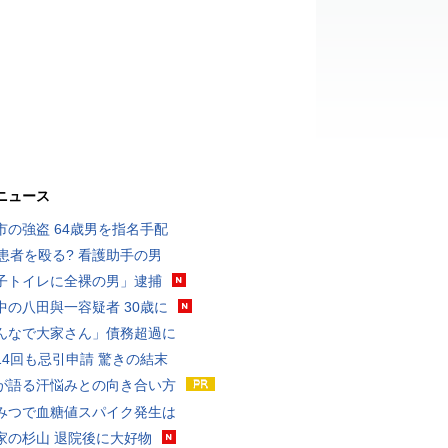
ニュース
市の強盗 64歳男を指名手配
歳患者を殴る? 看護助手の男
子トイレに全裸の男」逮捕
中の八田與一容疑者 30歳に
んなで大家さん」債務超過に
14回も忌引申請 驚きの結末
が語る汗悩みとの向き合い方
みつで血糖値スパイク発生は
家の杉山 退院後に大好物