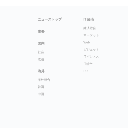
ニューストップ
IT 経済
経済総合
主要
マーケット
Web
国内
ガジェット
社会
ITビジネス
政治
IT総合
海外
PR
海外総合
韓国
中国