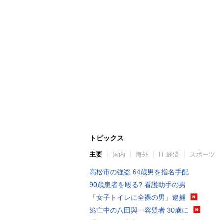
トピックス
主要
国内
海外
IT 経済
スポーツ
高松市の強盗 64歳男を指名手配
90歳患者を殴る? 看護助手の男
「女子トイレに全裸の男」逮捕
逃亡中の八田與一容疑者 30歳に