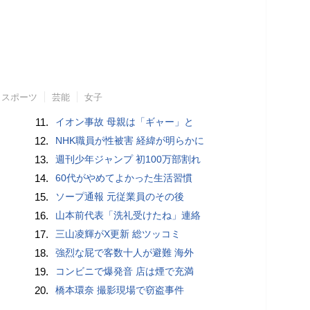
スポーツ
芸能
女子
11.
イオン事故 母親は「ギャー」と
12.
NHK職員が性被害 経緯が明らかに
13.
週刊少年ジャンプ 初100万部割れ
14.
60代がやめてよかった生活習慣
15.
ソープ通報 元従業員のその後
16.
山本前代表「洗礼受けたね」連絡
17.
三山凌輝がX更新 総ツッコミ
18.
強烈な屁で客数十人が避難 海外
19.
コンビニで爆発音 店は煙で充満
20.
橋本環奈 撮影現場で窃盗事件