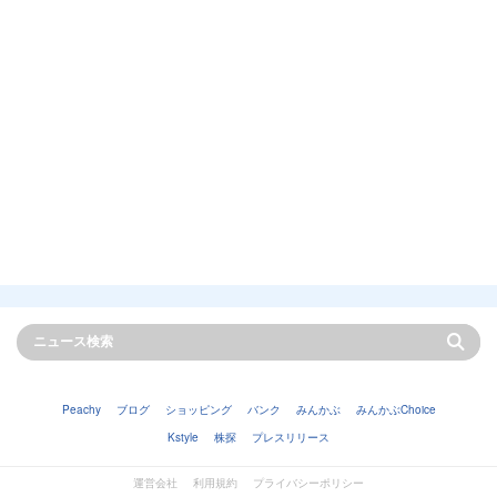
Peachy
ブログ
ショッピング
バンク
みんかぶ
みんかぶChoice
Kstyle
株探
プレスリリース
運営会社
利用規約
プライバシーポリシー