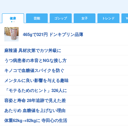
健康
芸能
ゴシップ
女子
トレンド
Y
465gで321円 ドンキプリン品薄
麻辣湯 具材次第でカツ丼級に
うつ病患者の本音とNGな接し方
キノコで血糖値スパイクを防ぐ
メンタルに良い影響を与える趣味
「モテるためのヒント」326人に
容姿と寿命 28年追跡で見えた差
あたりめ 血糖値を上げない理由
体重62kg→82kgに 寺田心の生活