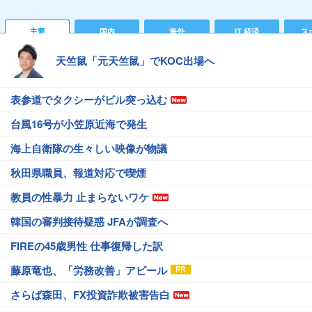
主要
国内
海外
IT 経済
ス
天竺鼠「元天竺鼠」でKOC出場へ
表参道でタクシーがビル突っ込む
台風16号が小笠原近海で発生
海上自衛隊の生々しい映像が物議
秋田県職員、報道対応で喫煙
教員の性暴力 止まらないワケ
韓国の審判接待疑惑 JFAが調査へ
FIREの45歳男性 仕事復帰した訳
藤原竜也、「労務改善」アピール
さらば森田、FX投資詐欺被害告白