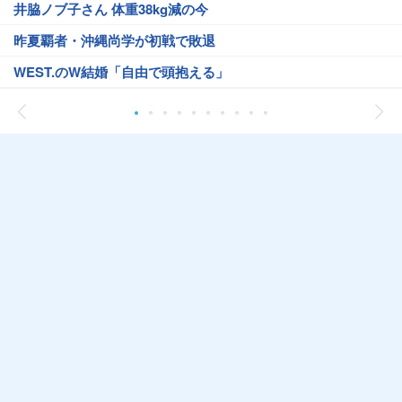
井脇ノブ子さん 体重38kg減の今
昨夏覇者・沖縄尚学が初戦で敗退
WEST.のW結婚「自由で頭抱える」