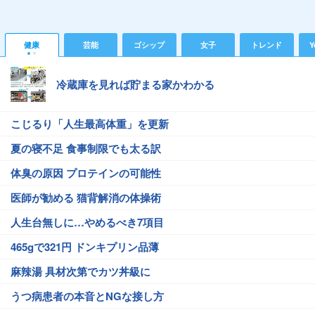
健康
芸能
ゴシップ
女子
トレンド
Y
冷蔵庫を見れば貯まる家かわかる
こじるり「人生最高体重」を更新
夏の寝不足 食事制限でも太る訳
体臭の原因 プロテインの可能性
医師が勧める 猫背解消の体操術
人生台無しに…やめるべき7項目
465gで321円 ドンキプリン品薄
麻辣湯 具材次第でカツ丼級に
うつ病患者の本音とNGな接し方