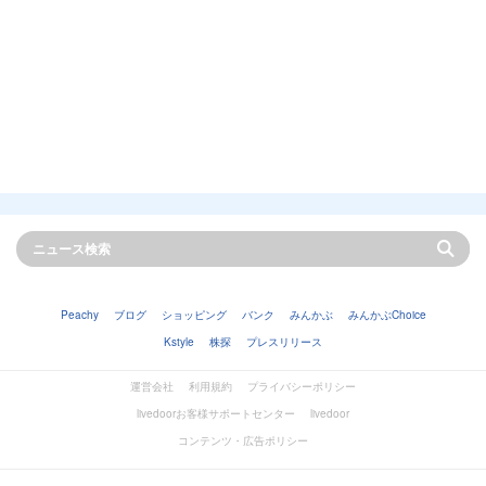
Peachy
ブログ
ショッピング
バンク
みんかぶ
みんかぶChoice
Kstyle
株探
プレスリリース
運営会社
利用規約
プライバシーポリシー
livedoorお客様サポートセンター
livedoor
コンテンツ・広告ポリシー