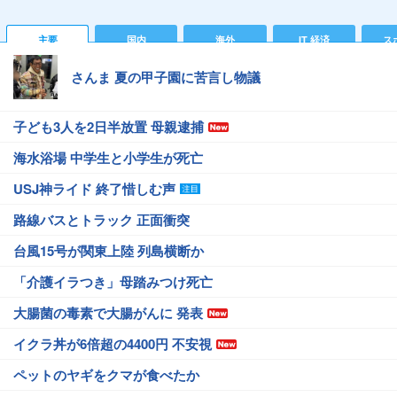
主要
国内
海外
IT 経済
ス
さんま 夏の甲子園に苦言し物議
子ども3人を2日半放置 母親逮捕
海水浴場 中学生と小学生が死亡
USJ神ライド 終了惜しむ声
路線バスとトラック 正面衝突
台風15号が関東上陸 列島横断か
「介護イラつき」母踏みつけ死亡
大腸菌の毒素で大腸がんに 発表
イクラ丼が6倍超の4400円 不安視
ペットのヤギをクマが食べたか