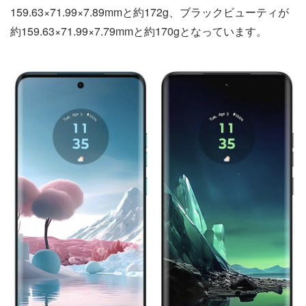
159.63×71.99×7.89mmと約172g、ブラックビューティが
約159.63×71.99×7.79mmと約170gとなっています。