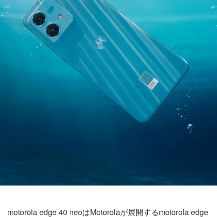
motorola edge 40 neoはMotorolaが展開するmotorola edge