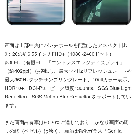
画面は上部中央にパンチホールを配置したアスペクト比
9：20の約6.55インチFHD+（1080×2400ドット）
pOLED（有機EL）「エンドレスエッジディスプレイ」
（約402ppi）を搭載し、最大144Hzリフレッシュレートや
最大360Hzタッチサンプリングレート、10bitカラー表示、
HDR10+、DCI-P3、ピーク輝度1300nits、SGS Blue Light
Reduction、SGS Motion Blur Reductionをサポートしてい
ます。
また画面占有率は90.20%に達しており、かなり画面の周
りの縁（ベゼル）は狭く、画面は強化ガラス「Gorilla