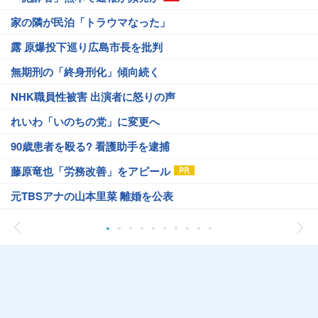
家の隣が民泊「トラウマなった」
露 原爆投下巡り広島市長を批判
無期刑の「終身刑化」傾向続く
NHK職員性被害 出演者に怒りの声
れいわ「いのちの党」に変更へ
90歳患者を殴る? 看護助手を逮捕
藤原竜也「労務改善」をアピール
元TBSアナの山本里菜 離婚を公表