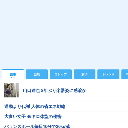
健康
芸能
ゴシップ
女子
トレンド
Y
山口達也 8年ぶり楽器姿に感涙か
運動より代謝 人体の省エネ戦略
大食い女子 46キロ体型の秘密
バランスボール毎日10分で20kg減