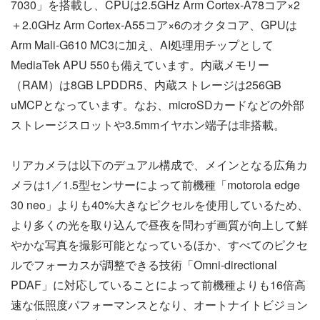
7030」を搭載し、CPUは2.5GHz Arm Cortex-A78コア×2
＋2.0GHz Arm Cortex-A55コア×6のオクタコア、GPUは
Arm Mali-G610 MC3に加え、AI処理用チップとして
MediaTek APU 550も備えています。内蔵メモリー
（RAM）は8GB LPDDR5、内蔵ストレージは256GB
uMCPとなっています。なお、microSDカードなどの外部
ストレージスロットや3.5mmイヤホン端子は非搭載。
リアカメラは以下のデュアル構成で、メインとなる広角カ
メラは1／1.5型センサーによって前機種「motorola edge
30 neo」よりも40%大きなピクセルを使用しているため、
より多くの光を取り込んで昼夜を問わず画質が向上して鮮
やかな写真を撮影可能となっているほか、すべてのピクセ
ルでフォーカスが調整できる技術「Omni-directional
PDAF」に対応していることによって前機種よりも16倍高
速な低照度パフォーマンスとなり、オートナイトビジョン