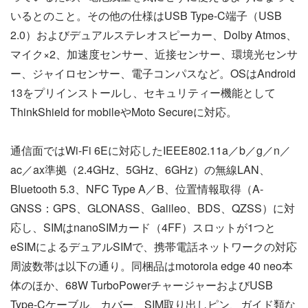
いるとのこと。その他の仕様はUSB Type-C端子（USB
2.0）およびデュアルステレオスピーカー、Dolby Atmos、
マイク×2、加速度センサー、近接センサー、環境光センサ
ー、ジャイロセンサー、電子コンパスなど。OSはAndroid
13をプリインストールし、セキュリティー機能として
ThinkShield for mobileやMoto Secureに対応。
通信面ではWi-Fi 6Eに対応したIEEE802.11a／b／g／n／
ac／ax準拠（2.4GHz、5GHz、6GHz）の無線LAN、
Bluetooth 5.3、NFC Type A／B、位置情報取得（A-
GNSS：GPS、GLONASS、Galileo、BDS、QZSS）に対
応し、SIMはnanoSIMカード（4FF）スロットが1つと
eSIMによるデュアルSIMで、携帯電話ネットワークの対応
周波数帯は以下の通り。同梱品はmotorola edge 40 neo本
体のほか、68W TurboPowerチャージャーおよびUSB
Type-Cケーブル、カバー、SIM取り出しピン、ガイド類な