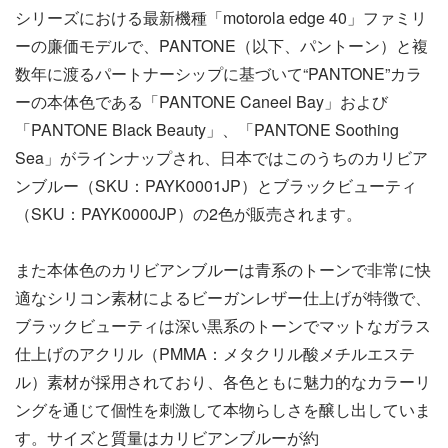
シリーズにおける最新機種「motorola edge 40」ファミリ
ーの廉価モデルで、PANTONE（以下、パントーン）と複
数年に渡るパートナーシップに基づいて“PANTONE”カラ
ーの本体色である「PANTONE Caneel Bay」および
「PANTONE Black Beauty」、「PANTONE Soothing
Sea」がラインナップされ、日本ではこのうちのカリビア
ンブルー（SKU：PAYK0001JP）とブラックビューティ
（SKU：PAYK0000JP）の2色が販売されます。
また本体色のカリビアンブルーは青系のトーンで非常に快
適なシリコン素材によるビーガンレザー仕上げが特徴で、
ブラックビューティは深い黒系のトーンでマットなガラス
仕上げのアクリル（PMMA：メタクリル酸メチルエステ
ル）素材が採用されており、各色ともに魅力的なカラーリ
ングを通じて個性を刺激して本物らしさを醸し出していま
す。サイズと質量はカリビアンブルーが約