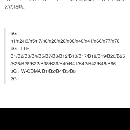
どの紙類。
5G：
n1/n2/n3/n5/n7/n8/n20/n28/n38/n40/n41/n66/n77/n78
4G：LTE
B1/B2/B3/B4/B5/B7/B8/B12/B13/B17/B18/B19/B20/B25
/B26/B28/B32/B38/B39/B40/B41/B42/B43/B48/B66
3G：W-CDMA B1/B2/B4/B5/B8
2G：-