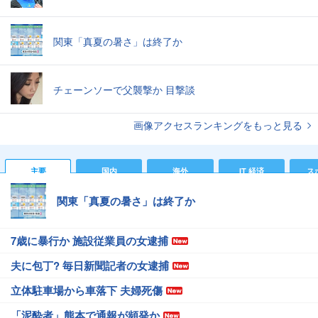
関東「真夏の暑さ」は終了か
チェーンソーで父襲撃か 目撃談
画像アクセスランキングをもっと見る
主要
国内
海外
IT 経済
ス
関東「真夏の暑さ」は終了か
7歳に暴行か 施設従業員の女逮捕
夫に包丁? 毎日新聞記者の女逮捕
立体駐車場から車落下 夫婦死傷
「泥酔者」熊本で通報が頻発か