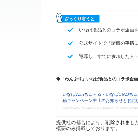
ざっくり言うと
いなば食品とのコラボ企画
公式サイトで「諸般の事情
謝罪し、すでに参加した人
◆「わんぷり」いなば食品とのコラボ企画
いなばWanちゅ～る・いなばCIAOち
稿キャンペーン中止のお知らせとお詫
https://www.toei-anim.co.jp/tv/precure/news/2024
提供社の都合により、削除されまし
概要のみ掲載しております。