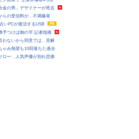
合金の男」デザイナーが死去
からの受信料が…不満爆発
 古いPCが復活するUSB
猶予つけば御の字 記者指摘
言わないから同意では…見解
ちゃみ熱望も10回落ちた過去
ヤロー…人気声優が別れ悲痛