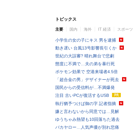
トピックス
主要
国内
海外
IT 経済
スポーツ
小学生の女の子にキス 男を逮捕
動き遅い 台風13号影響長引くか
世紀の大誤審? 晴れ舞台で悲劇
態度に不満で…夫の弟を暴行死
ポケモン効果で 空港来場者4.5倍
「超合金の男」デザイナーが死去
国民からの受信料が…不満爆発
注目 古いPCが復活するUSB
執行猶予つけば御の字 記者指摘
嫌と言わないから同意では…見解
ゆうちゃみ熱望も10回落ちた過去
バカヤロー…人気声優が別れ悲痛