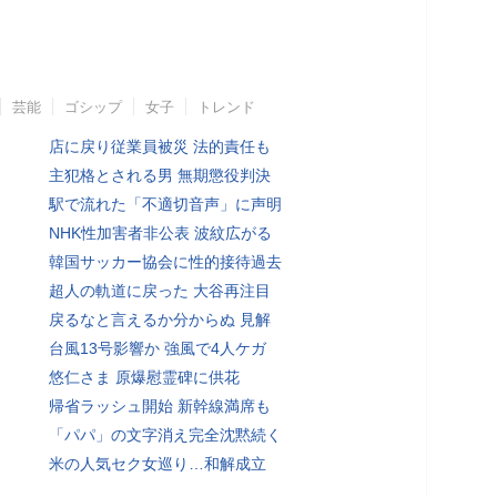
芸能
ゴシップ
女子
トレンド
店に戻り従業員被災 法的責任も
主犯格とされる男 無期懲役判決
駅で流れた「不適切音声」に声明
NHK性加害者非公表 波紋広がる
韓国サッカー協会に性的接待過去
超人の軌道に戻った 大谷再注目
戻るなと言えるか分からぬ 見解
台風13号影響か 強風で4人ケガ
悠仁さま 原爆慰霊碑に供花
帰省ラッシュ開始 新幹線満席も
「パパ」の文字消え完全沈黙続く
米の人気セク女巡り…和解成立