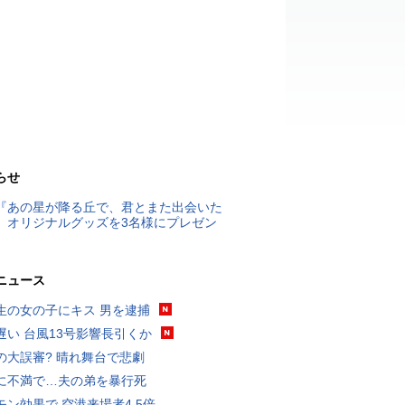
らせ
『あの星が降る丘で、君とまた出会いた
』オリジナルグッズを3名様にプレゼン
ニュース
生の女の子にキス 男を逮捕
遅い 台風13号影響長引くか
の大誤審? 晴れ舞台で悲劇
に不満で…夫の弟を暴行死
モン効果で 空港来場者4.5倍