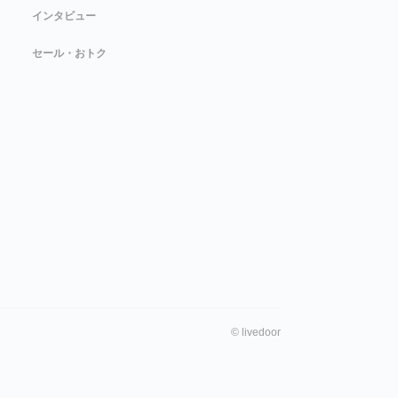
インタビュー
セール・おトク
©
livedoor