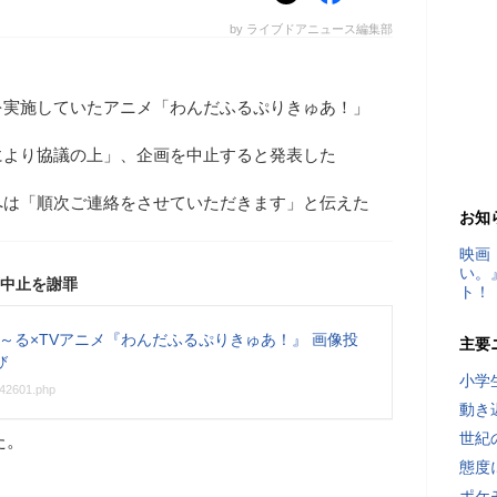
by ライブドアニュース編集部
を実施していたアニメ「わんだふるぷりきゅあ！」
により協議の上」、企画を中止すると発表した
へは「順次ご連絡をさせていただきます」と伝えた
お知
映画
い。
中止を謝罪
ト！
ゅ～る×TVアニメ『わんだふるぷりきゅあ！』 画像投
主要
び
小学
042601.php
動き
世紀
た。
態度
ポケ