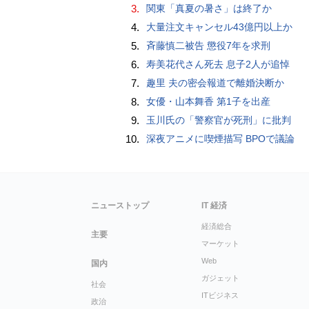
3.
関東「真夏の暑さ」は終了か
4.
大量注文キャンセル43億円以上か
5.
斉藤慎二被告 懲役7年を求刑
6.
寿美花代さん死去 息子2人が追悼
7.
趣里 夫の密会報道で離婚決断か
8.
女優・山本舞香 第1子を出産
9.
玉川氏の「警察官が死刑」に批判
10.
深夜アニメに喫煙描写 BPOで議論
ニューストップ
IT 経済
経済総合
主要
マーケット
Web
国内
ガジェット
社会
ITビジネス
政治