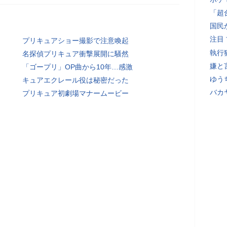
「超
国民
注目
プリキュアショー撮影で注意喚起
執行
名探偵プリキュア衝撃展開に騒然
嫌と
「ゴープリ」OP曲から10年…感激
ゆう
キュアエクレール役は秘密だった
バカ
プリキュア初劇場マナームービー