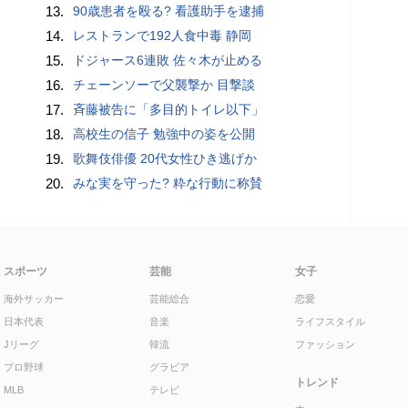
13.
90歳患者を殴る? 看護助手を逮捕
14.
レストランで192人食中毒 静岡
15.
ドジャース6連敗 佐々木が止める
16.
チェーンソーで父襲撃か 目撃談
17.
斉藤被告に「多目的トイレ以下」
18.
高校生の信子 勉強中の姿を公開
19.
歌舞伎俳優 20代女性ひき逃げか
20.
みな実を守った? 粋な行動に称賛
スポーツ
芸能
女子
海外サッカー
芸能総合
恋愛
日本代表
音楽
ライフスタイル
Jリーグ
韓流
ファッション
プロ野球
グラビア
トレンド
MLB
テレビ