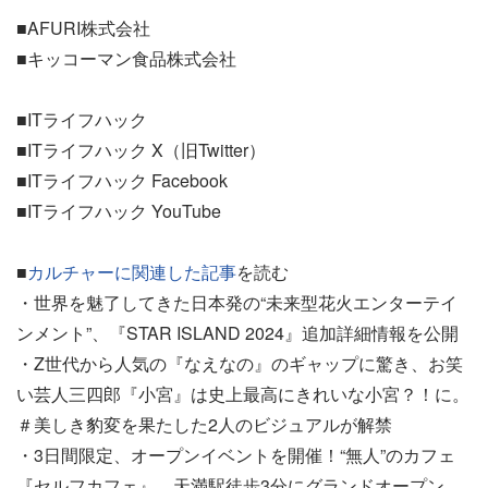
■AFURI株式会社
■キッコーマン食品株式会社
■ITライフハック
■ITライフハック X（旧Twitter）
■ITライフハック Facebook
■ITライフハック YouTube
■
カルチャーに関連した記事
を読む
・世界を魅了してきた日本発の“未来型花火エンターテイ
ンメント”、『STAR ISLAND 2024』追加詳細情報を公開
・Z世代から人気の『なえなの』のギャップに驚き、お笑
い芸人三四郎『小宮』は史上最高にきれいな小宮？！に。
＃美しき豹変を果たした2人のビジュアルが解禁
・3日間限定、オープンイベントを開催！“無人”のカフェ
『セルフカフェ』、天満駅徒歩3分にグランドオープン