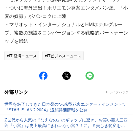
・ついに海外進出！ホリエモン発案エンタメパン屋、「小
麦の奴隷」がバンコクに上陸
・マリオット・インターナショナルとHMIホテルグルー
プ、複数の施設をコンバージョンする戦略的パートナーシ
ップを締結
#IT 経済ニュース
#ITビジネスニュース
外部リンク
ITライフハック
世界を魅了してきた日本発の“未来型花火エンターテインメント”、
『STAR ISLAND 2024』追加詳細情報を公開
Z世代から人気の『なえなの』のギャップに驚き、お笑い芸人三四
郎『小宮』は史上最高にきれいな小宮？！に。＃美しき豹変を果
たした2人のビジュアルが解禁