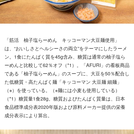
「筋活 柚子塩らーめん キッコーマン大豆麺使用」
は、“おいしさとヘルシーさの両立”をテーマにしたラーメ
ン。1食にたんぱく質を45g含み、糖質は通常の柚子塩ら
ーめんと比較して62％オフ（*1）。「AFURI」の看板商品
である「柚子塩らーめん」のスープに、大豆を50％配合し
た低糖質・高たんぱく麺「キッコーマン 大豆麺 細麺」
（※）を使っている。（※麺には小麦も使用している）
（*1）糖質量1食28g。糖質およびたんぱく質量は、日本
食品標準成分表2020年版および原料メーカー提供の栄養
成分表示により算出。