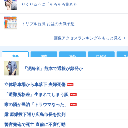
りくりゅうに「そろそろ飽きた」
トリプル台風 お盆の天気予想
画像アクセスランキングをもっと見る
主要
国内
海外
IT 経済
ス
「泥酔者」熊本で通報が頻発か
立体駐車場から車落下 夫婦死傷
「避難所格差」生まれてしまう訳
家の隣が民泊「トラウマなった」
露 原爆投下巡り広島市長を批判
警官発砲で死亡 直前に不審行動