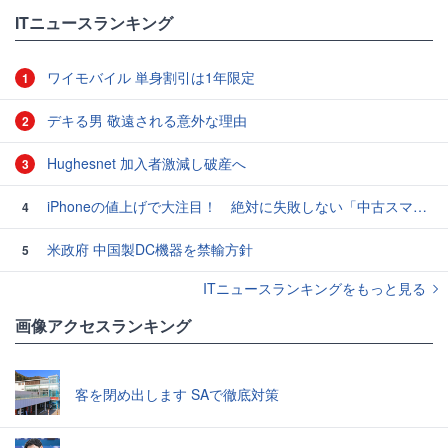
ITニュースランキング
ワイモバイル 単身割引は1年限定
1
デキる男 敬遠される意外な理由
2
Hughesnet 加入者激減し破産へ
3
iPhoneの値上げで大注目！ 絶対に失敗しない「中古スマホ」の売り方＆買い方
4
米政府 中国製DC機器を禁輸方針
5
ITニュースランキングをもっと見る
画像アクセスランキング
客を閉め出します SAで徹底対策