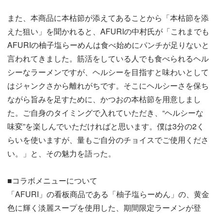
また、本商品に本枯節が添えてあることから「本枯節を添
えた狙い」を聞かれると、AFURIの中村氏が「これまでも
AFURIの柚子塩らーめんは食べ始めにパンチが足りないと
言われてきました。筋活をしている人でも食べられるヘル
シーなラーメンですが、ヘルシーを目指すと味わいとして
はジャンクさから離れがちです。そこにヘルシーさを保ち
ながら旨みを足すために、かつおの本枯節を用意しまし
た。ご自身のタイミングで入れていただき、“ヘルシーな
味変”を楽しんでいただければと思います。僕は3分の2く
らいを使いますが、量もご自分のチョイスでご使用くださ
い。」と、その魅力を語った。
■コラボメニューについて
「AFURI」の看板商品である「柚子塩らーめん」の、黄金
色に輝く淡麗スープを使用した、期間限定ラーメンが登