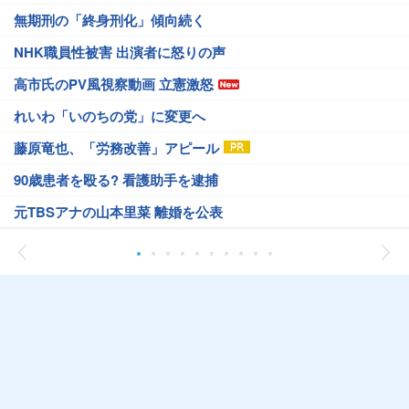
無期刑の「終身刑化」傾向続く
NHK職員性被害 出演者に怒りの声
高市氏のPV風視察動画 立憲激怒
れいわ「いのちの党」に変更へ
藤原竜也、「労務改善」アピール
90歳患者を殴る? 看護助手を逮捕
元TBSアナの山本里菜 離婚を公表