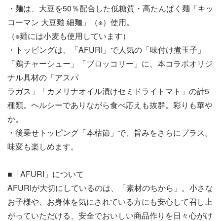
・麺は、大豆を50％配合した低糖質・高たんぱく麺「キッ
コーマン 大豆麺 細麺」（※）使用。
（※麺には小麦も使用しています）
・トッピングは、「AFURI」で人気の「味付け煮玉子」
「鶏チャーシュー」「ブロッコリー」に、本コラボオリジ
ナル具材の「アスパ
ラガス」「カメリナオイル漬けセミドライトマト」の計5
種類。ヘルシーでありながら食べ応えも抜群。彩りも華や
か。
・後乗せトッピング「本枯節」で、旨みをさらにプラス。
味変も楽しめます。
■「AFURI」について
AFURIが大切にしているのは、「素材のちから」。小さな
お子様や、お身体を気にされている方にも安心して召し上
がっていただける、安全でおいしい商品作りを日々心がけ