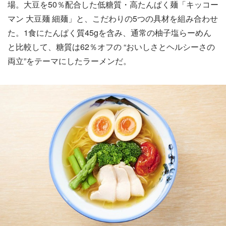
場。大豆を50％配合した低糖質・高たんぱく麺「キッコー
マン 大豆麺 細麺」と、こだわりの5つの具材を組み合わせ
た。1食にたんぱく質45gを含み、通常の柚子塩らーめん
と比較して、糖質は62％オフの “おいしさとヘルシーさの
両立”をテーマにしたラーメンだ。