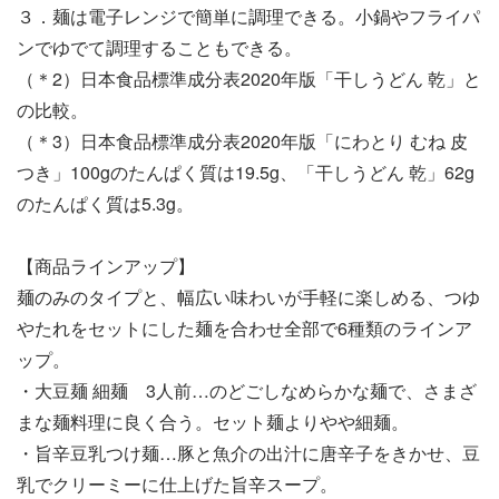
３．麺は電子レンジで簡単に調理できる。小鍋やフライパ
ンでゆでて調理することもできる。
（＊2）日本食品標準成分表2020年版「干しうどん 乾」と
の比較。
（＊3）日本食品標準成分表2020年版「にわとり むね 皮
つき」100gのたんぱく質は19.5g、「干しうどん 乾」62g
のたんぱく質は5.3g。
【商品ラインアップ】
麺のみのタイプと、幅広い味わいが手軽に楽しめる、つゆ
やたれをセットにした麺を合わせ全部で6種類のラインア
ップ。
・大豆麺 細麺 3人前…のどごしなめらかな麺で、さまざ
まな麺料理に良く合う。セット麺よりやや細麺。
・旨辛豆乳つけ麺…豚と魚介の出汁に唐辛子をきかせ、豆
乳でクリーミーに仕上げた旨辛スープ。