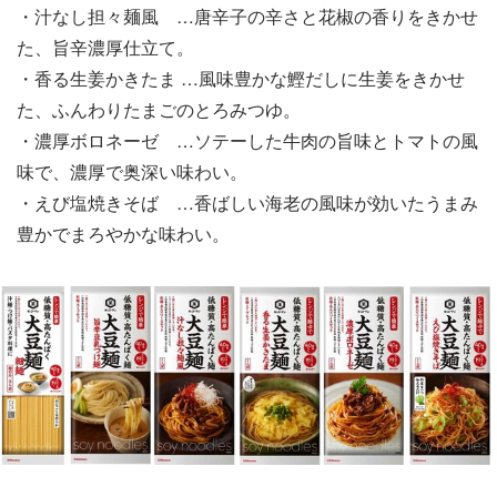
・汁なし担々麺風 …唐辛子の辛さと花椒の香りをきかせ
た、旨辛濃厚仕立て。
・香る生姜かきたま …風味豊かな鰹だしに生姜をきかせ
た、ふんわりたまごのとろみつゆ。
・濃厚ボロネーゼ …ソテーした牛肉の旨味とトマトの風
味で、濃厚で奥深い味わい。
・えび塩焼きそば …香ばしい海老の風味が効いたうまみ
豊かでまろやかな味わい。