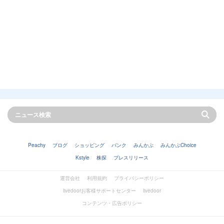
Peachy
ブログ
ショッピング
バンク
みんかぶ
みんかぶChoice
Kstyle
株探
プレスリリース
運営会社
利用規約
プライバシーポリシー
livedoorお客様サポートセンター
livedoor
コンテンツ・広告ポリシー