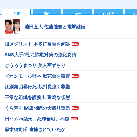
主要
国内
海外
IT 経済
ス
池田直人 佐藤佳奈と電撃結婚
銀メダリスト 本多灯被告を起訴
SNS大手5社に詐欺対策の強化要請
どうろうまつり 美人画ずらり
イオンモール熊本 献花台を設置
江別集団暴行死 裁判長強く非難
正常な組織を誤摘出 重篤な状態
くら寿司 閉店間際の大盛り話題
日ハムvs楽天「死球合戦」不穏
黒木啓司氏 逮捕されていたか