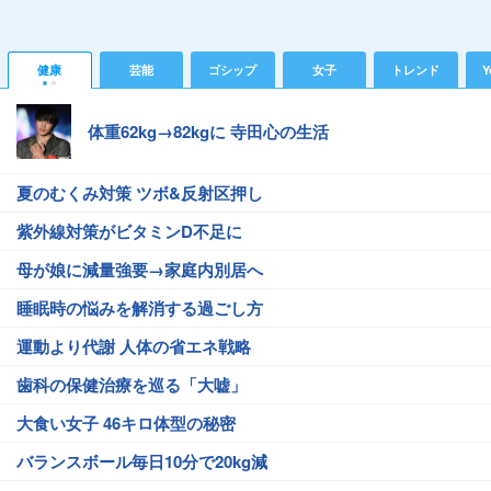
健康
芸能
ゴシップ
女子
トレンド
Y
体重62kg→82kgに 寺田心の生活
夏のむくみ対策 ツボ&反射区押し
紫外線対策がビタミンD不足に
母が娘に減量強要→家庭内別居へ
睡眠時の悩みを解消する過ごし方
運動より代謝 人体の省エネ戦略
歯科の保健治療を巡る「大嘘」
大食い女子 46キロ体型の秘密
バランスボール毎日10分で20kg減