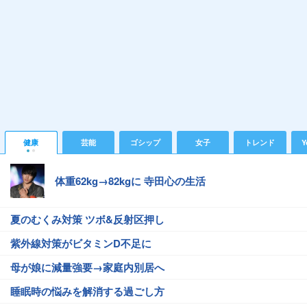
健康
芸能
ゴシップ
女子
トレンド
Y
体重62kg→82kgに 寺田心の生活
夏のむくみ対策 ツボ&反射区押し
紫外線対策がビタミンD不足に
母が娘に減量強要→家庭内別居へ
睡眠時の悩みを解消する過ごし方