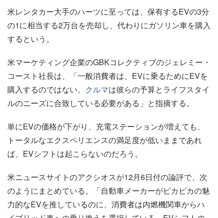
米レンタカー大手のハーツに至っては、保有するEVの3分
の1に相当する2万台を売却し、代わりにガソリン車を購入
するという。
米マーケティング企業のGBKコレクティブのジェレミー・
コースト社長は、「一般消費者は、EVに乗るためにEVを
購入するのではない。
クルマ
は彼らの予算とライフスタイ
ルのニーズに合致している必要がある」と指摘する。
単にEVの価格が下がり、充電ステーションが増えても、
トータルなエクスペリエンスの満足度が低いままであれ
ば、EVシフトは起こらないのだろう。
米ニュースサイトのアクシオスが12月6日付の論評で、次
のようにまとめている。「自動車メーカーがピカピカの魅
力的なEVを推しているのに、消費者は内燃機関車からハ
イブリッド車への乗り換えを選択している。EVシフトの