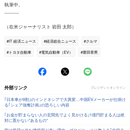
執筆中。
----------
（在米ジャーナリスト 岩田 太郎）
#IT 経済ニュース
#経済総合ニュース
#クルマ
#トヨタ自動車
#電気自動車（EV）
#豊田章男
外部リンク
プレジデントオンライン
｢日本車が9割｣のインドネシアで大異変…中国EVメーカーが仕掛け
る｢シェア強奪計画｣の恐ろしい内容
｢お金が貯まらない人の玄関先でよく見かける｣1億円貯まる人は絶
対に置かない"あるもの"