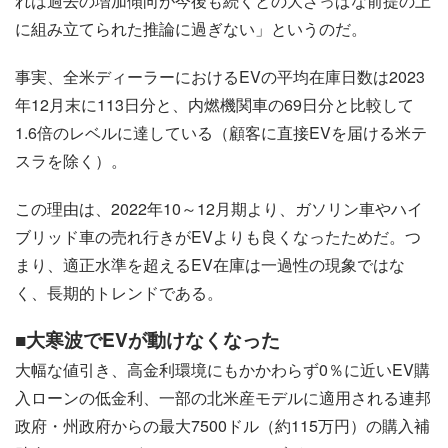
れは過去の増加傾向が今後も続くとの大ざっぱな前提の上
に組み立てられた推論に過ぎない」というのだ。
事実、全米ディーラーにおけるEVの平均在庫日数は2023
年12月末に113日分と、内燃機関車の69日分と比較して
1.6倍のレベルに達している（顧客に直接EVを届ける米テ
スラを除く）。
この理由は、2022年10～12月期より、ガソリン車やハイ
ブリッド車の売れ行きがEVよりも良くなったためだ。つ
まり、適正水準を超えるEV在庫は一過性の現象ではな
く、長期的トレンドである。
■大寒波でEVが動けなくなった
大幅な値引き、高金利環境にもかかわらず0％に近いEV購
入ローンの低金利、一部の北米産モデルに適用される連邦
政府・州政府からの最大7500ドル（約115万円）の購入補