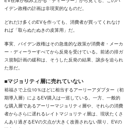
EV在庫が積み上がる「ディーラー」から見ても、このバ
イデン政権の計画は非現実的なものだ。
どれだけ多くのEVを作っても、消費者が買ってくれなけ
れば「取らぬたぬきの皮算用」だ。
事実、バイデン政権はその急進的な政策が消費者・メーカ
ー・ディーラーすべてから反発を受けている。前述の排ガ
ス規制計画の緩和は、そうした反発の結果、譲歩を迫られ
た形だ。
■マジョリティ層に売れていない
裕福さで上位10％ほどに相当するアーリーアダプター（初
期導入層）によるEV購入は一巡している。一方、一般的
な購入層であるアーリーマジョリティ層や、それらの消費
者からさらに遅れるレイトマジョリティ層は、現状たくさ
んあり過ぎるEVの欠点が大きく改善されない限り、EVの