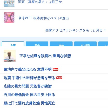
関東「真夏の暑さ」は終了か
卓球WTT 張本美和がベスト8進出
画像アクセスランキングをもっと見る
主要
国内
海外
IT 経済
ス
正常な組織を誤摘出 重篤な状態
敷地内で義父はねる 意識不明
地震 手術中の医師が患者を守る
広陵の暴力問題 元監督が陳謝
石川の最低賃金 国の目安上回る
服は汗で濡れ皮膚乾燥 男性死亡