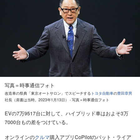
写真＝時事通信フォト
改造車の祭典「東京オートサロン」でスピーチする
トヨタ自動車
の
豊田章男
社長（肩書は当時。2023年1月13日） - 写真＝時事通信フォト
EVの7万9517台に対して、ハイブリッド車はおよそ3万
7000台もの差をつけている。
オンラインの
クルマ
購入アプリCoPilotのパット・ライア