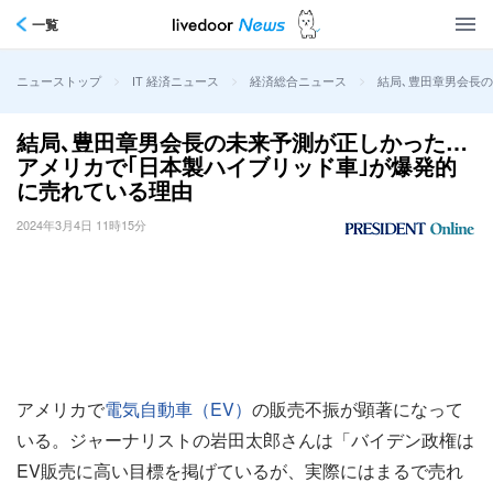
一覧
>
>
>
結局､豊田章男会長
ニューストップ
IT 経済ニュース
経済総合ニュース
結局､豊田章男会長の未来予測が正しかった…
アメリカで｢日本製ハイブリッド車｣が爆発的
に売れている理由
2024年3月4日 11時15分
アメリカで
電気自動車（EV）
の販売不振が顕著になって
いる。ジャーナリストの岩田太郎さんは「バイデン政権は
EV販売に高い目標を掲げているが、実際にはまるで売れ