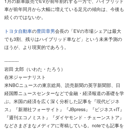
1月の新車販売でEVが前年割れする一方で、ハイブリッド
車が前年同月から大幅に増えている足元の傾向は、今後も
続くのではないか。
トヨタ自動車
の
豊田章男
会長の「EVの市場シェアは最大
でも3割、残りはハイブリッド車など」という未来予測の
ほうが、より現実的であろう。
----------
岩田 太郎（いわた・たろう）
在米ジャーナリスト
米NBCニュースの東京総局、読売新聞の英字新聞部、日
経国際ニュースセンターなどで金融・経済報道の基礎を学
ぶ。米国の経済を広く深く分析した記事を『現代ビジネ
ス』『新潮社フォーサイト』『JBpress』『ビジネス+IT』
『週刊エコノミスト』『ダイヤモンド・チェーンストア』
などさまざまなメディアに寄稿している。noteでも記事を