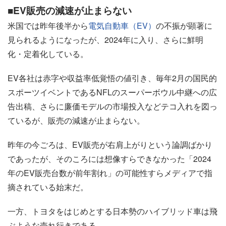
■EV販売の減速が止まらない
米国では昨年後半から
電気自動車（EV）
の不振が顕著に
見られるようになったが、2024年に入り、さらに鮮明
化・定着化している。
EV各社は赤字や収益率低覚悟の値引き、毎年2月の国民的
スポーツイベントであるNFLのスーパーボウル中継への広
告出稿、さらに廉価モデルの市場投入などテコ入れを図っ
ているが、販売の減速が止まらない。
昨年の今ごろは、EV販売が右肩上がりという論調ばかり
であったが、そのころには想像すらできなかった「2024
年のEV販売台数が前年割れ」の可能性すらメディアで指
摘されている始末だ。
一方、トヨタをはじめとする日本勢のハイブリッド車は飛
ぶような売れ行きである。