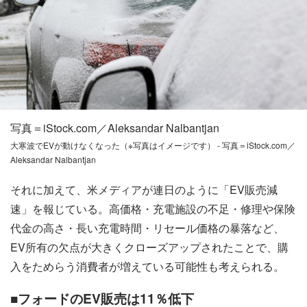
写真＝iStock.com／Aleksandar Nalbantjan
大寒波でEVが動けなくなった（※写真はイメージです） - 写真＝iStock.com／
Aleksandar Nalbantjan
それに加えて、米メディアが連日のように「EV販売減
速」を報じている。高価格・充電施設の不足・修理や保険
代金の高さ・長い充電時間・リセール価格の暴落など、
EV所有の欠点が大きくクローズアップされたことで、購
入をためらう消費者が増えている可能性も考えられる。
■フォードのEV販売は11％低下