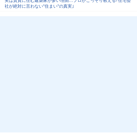
実は賃貸に住む建築家が多い理由…プロがこっそり教える｢住宅会
社が絶対に言わない"住まい"の真実｣