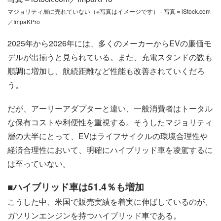
マジョリティ層に売れていない（※写真はイメージです） - 写真＝iStock.com
／ImpaKPro
2025年から2026年には、多くのメーカーからEVの廉価モ
デルが出揃うと見られている。また、充電スタンドの数も
順調に増加し、航続距離など性能も改善されていくだろ
う。
だが、アーリーアダプターと違い、一般消費者はトータル
な保有コストや利便性を重視する。そうしたマジョリティ
層の大半にとって、EVはライフサイクルの環境合理性や
経済合理性において、明確にハイブリッド車を凌駕するに
は至っていない。
■ハイブリッド車は51.4％も増加
こうした中、米国で販売実績を着実に伸ばしているのが、
ガソリンエンジンを持つハイブリッド車である。