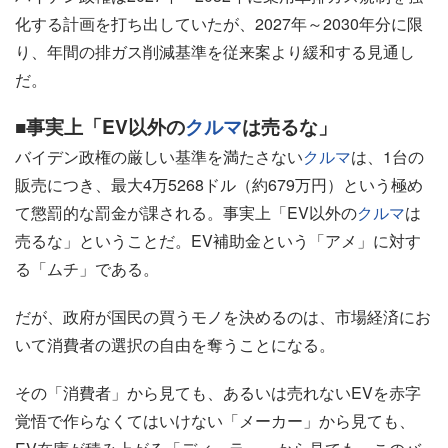
化する計画を打ち出していたが、2027年～2030年分に限
り、年間の排ガス削減基準を従来案より緩和する見通し
だ。
■事実上「EV以外の
クルマ
は売るな」
バイデン政権の厳しい基準を満たさない
クルマ
は、1台の
販売につき、最大4万5268ドル（約679万円）という極め
て懲罰的な罰金が課される。事実上「EV以外の
クルマ
は
売るな」ということだ。EV補助金という「アメ」に対す
る「ムチ」である。
だが、政府が国民の買うモノを決めるのは、市場経済にお
いて消費者の選択の自由を奪うことになる。
その「消費者」から見ても、あるいは売れないEVを赤字
覚悟で作らなくてはいけない「メーカー」から見ても、