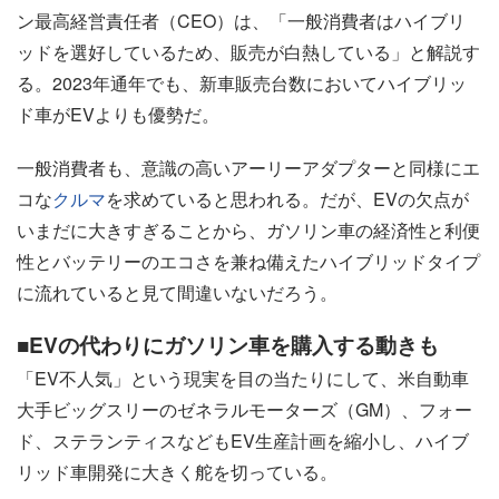
ン最高経営責任者（CEO）は、「一般消費者はハイブリ
ッドを選好しているため、販売が白熱している」と解説す
る。2023年通年でも、新車販売台数においてハイブリッ
ド車がEVよりも優勢だ。
一般消費者も、意識の高いアーリーアダプターと同様にエ
コな
クルマ
を求めていると思われる。だが、EVの欠点が
いまだに大きすぎることから、ガソリン車の経済性と利便
性とバッテリーのエコさを兼ね備えたハイブリッドタイプ
に流れていると見て間違いないだろう。
■EVの代わりにガソリン車を購入する動きも
「EV不人気」という現実を目の当たりにして、米自動車
大手ビッグスリーのゼネラルモーターズ（GM）、フォー
ド、ステランティスなどもEV生産計画を縮小し、ハイブ
リッド車開発に大きく舵を切っている。