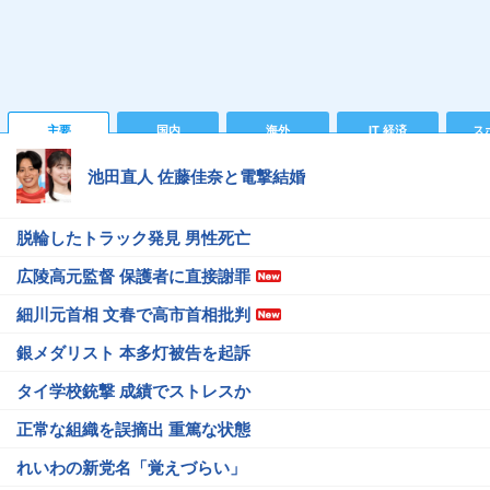
主要
国内
海外
IT 経済
ス
池田直人 佐藤佳奈と電撃結婚
脱輪したトラック発見 男性死亡
広陵高元監督 保護者に直接謝罪
細川元首相 文春で高市首相批判
銀メダリスト 本多灯被告を起訴
タイ学校銃撃 成績でストレスか
正常な組織を誤摘出 重篤な状態
れいわの新党名「覚えづらい」