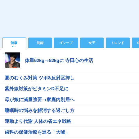
健康
芸能
ゴシップ
女子
トレンド
Y
体重62kg→82kgに 寺田心の生活
夏のむくみ対策 ツボ&反射区押し
紫外線対策がビタミンD不足に
母が娘に減量強要→家庭内別居へ
睡眠時の悩みを解消する過ごし方
運動より代謝 人体の省エネ戦略
歯科の保健治療を巡る「大嘘」