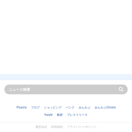
Peachy
ブログ
ショッピング
バンク
みんかぶ
みんかぶChoice
Kstyle
株探
プレスリリース
運営会社
利用規約
プライバシーポリシー