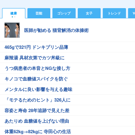
健康
芸能
ゴシップ
女子
トレンド
Y
医師が勧める 猫背解消の体操術
465gで321円 ドンキプリン品薄
麻辣湯 具材次第でカツ丼級に
うつ病患者の本音とNGな接し方
キノコで血糖値スパイクを防ぐ
メンタルに良い影響を与える趣味
「モテるためのヒント」326人に
容姿と寿命 28年追跡で見えた差
あたりめ 血糖値を上げない理由
体重62kg→82kgに 寺田心の生活