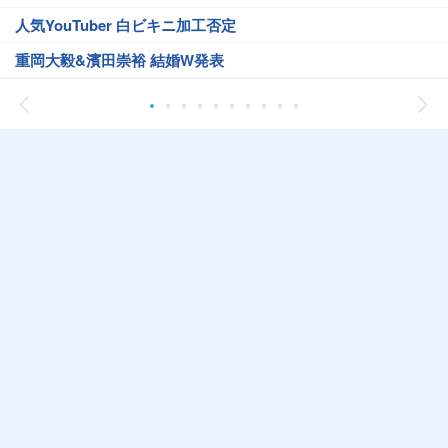
人気YouTuber 白ビキニ加工否定
重岡大毅&濱田崇裕 結婚W発表