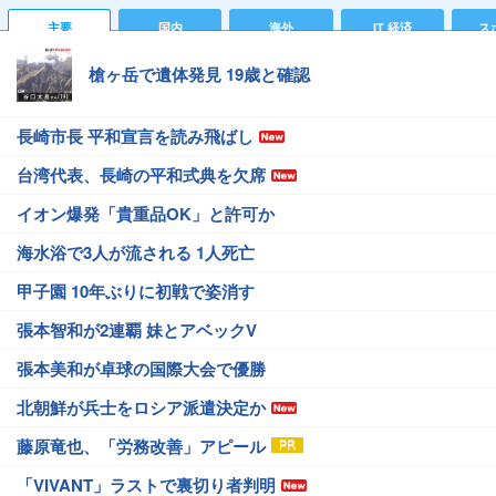
主要
国内
海外
IT 経済
ス
槍ヶ岳で遺体発見 19歳と確認
長崎市長 平和宣言を読み飛ばし
台湾代表、長崎の平和式典を欠席
イオン爆発「貴重品OK」と許可か
海水浴で3人が流される 1人死亡
甲子園 10年ぶりに初戦で姿消す
張本智和が2連覇 妹とアベックV
張本美和が卓球の国際大会で優勝
北朝鮮が兵士をロシア派遣決定か
藤原竜也、「労務改善」アピール
「VIVANT」ラストで裏切り者判明