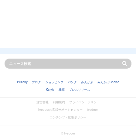
Peachy
ブログ
ショッピング
バンク
みんかぶ
みんかぶChoice
Kstyle
株探
プレスリリース
運営会社
利用規約
プライバシーポリシー
livedoorお客様サポートセンター
livedoor
コンテンツ・広告ポリシー
© livedoor