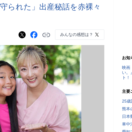
見守られた」出産秘話を赤裸々
みんなの感想は？
お知
映画
い。
ト！
主要
25
熊本
日本
車中
愛知