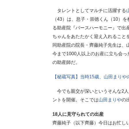
タレントとしてマルチに活躍する
（43）は、息子・崇徳くん（10）
る助産院『バースハーモニー』で出
ちゃんをあたたかく迎え入れること
同助産院の院長・齊藤純子先生は、
今まで1000人以上のお産に立ち会
の助産師だ。
【秘蔵写真】当時15歳、山田まりや
今でも親交が深いというそんな2人
ントを開催。そこでは
山田まりや
の
18人に見守られての出産
齊藤純子（以下齊藤）今日はお忙し