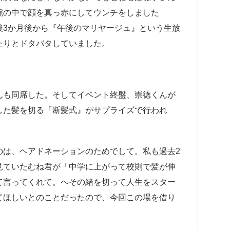
腕の中で顔を真っ赤にしてウンチをしました
後3か月後から『午後のマリヤージュ』という生放
たりとドタバタしていました。
も同席した。そしてイベント終盤、崇徳くんが
した髪を切る『断髪式』がサプライズで行われ
のは、ヘアドネーションのためでして。私も過去2
見ていたむね君が「中学に上がって校則で髪が伸
て言ってくれて。へその緒を切って人生をスター
てほしいとのことだったので、今回この場を借り