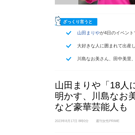
ざっくり言うと
山田まりや
が4日のイベン
大好きな人に囲まれて出産し
川島なお美さん、田中美里
山田まりや「18人
明かす、川島なお
など豪華芸能人も
2023年8月17日 8時0分
週刊女性PRIME