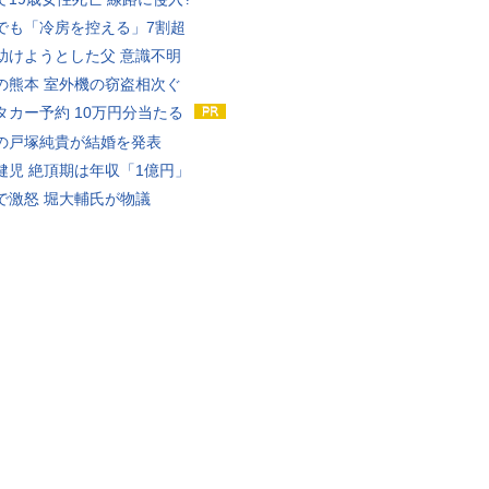
でも「冷房を控える」7割超
助けようとした父 意識不明
の熊本 室外機の窃盗相次ぐ
タカー予約 10万円分当たる
の戸塚純貴が結婚を発表
健児 絶頂期は年収「1億円」
で激怒 堀大輔氏が物議