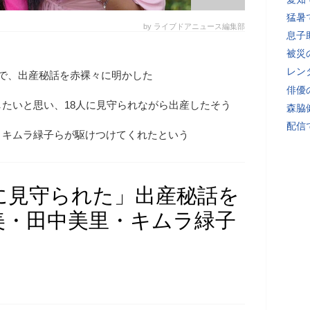
猛暑
by ライブドアニュース編集部
息子
被災
レン
トで、出産秘話を赤裸々に明かした
俳優
たいと思い、18人に見守られながら出産したそう
森脇
配信
、キムラ緑子らが駆けつけてくれたという
に見守られた」出産秘話を
美・田中美里・キムラ緑子