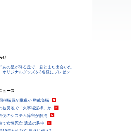
らせ
『あの星が降る丘で、君とまた出会いた
』オリジナルグッズを3名様にプレゼン
ニュース
歳国税職員が脱税か 懲戒免職
の被災地で「火事場泥棒」か
郵便のシステム障害が解消
泊で女性死亡 遺族の胸中
で19歳女性死亡 線路に侵入?