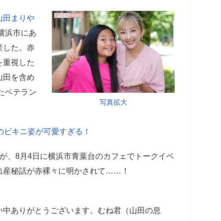
山田まりや
を横浜市にあ
産した。赤
を重視した
山田を含め
ったベテラン
写真拡大
のビキニ姿が可愛すぎる！
が、8月4日に横浜市青葉台のカフェでトークイベ
出産秘話が赤裸々に明かされて……！
い中ありがとうございます。むね君（山田の息