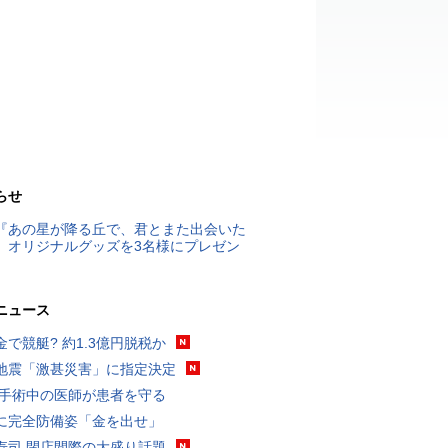
らせ
『あの星が降る丘で、君とまた出会いた
』オリジナルグッズを3名様にプレゼン
ニュース
金で競艇? 約1.3億円脱税か
地震「激甚災害」に指定決定
 手術中の医師が患者を守る
に完全防備姿「金を出せ」
寿司 閉店間際の大盛り話題