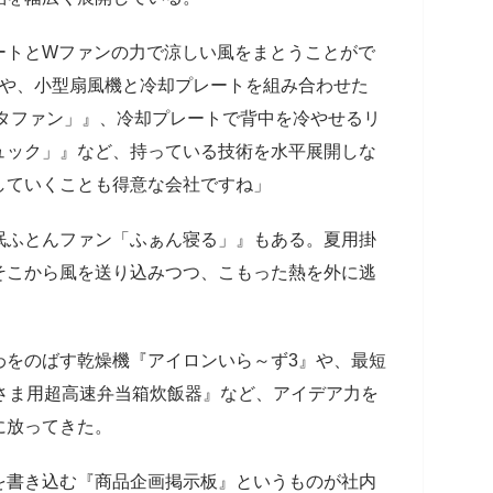
ートとWファンの力で涼しい風をまとうことがで
』や、小型扇風機と冷却プレートを組み合わせた
ピタファン」』、冷却プレートで背中を冷やせるリ
ュック」』など、持っている技術を水平展開しな
していくことも得意な会社ですね」
ふとんファン「ふぁん寝る」』もある。夏用掛
そこから風を送り込みつつ、こもった熱を外に逃
をのばす乾燥機『アイロンいら～ず3』や、最短
さま用超高速弁当箱炊飯器』など、アイデア力を
に放ってきた。
を書き込む『商品企画掲示板』というものが社内