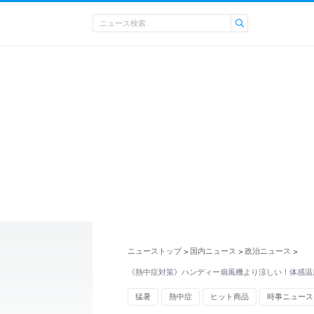
ニューストップ
国内ニュース
政治ニュース
>
>
>
《熱中症対策》ハンディー扇風機より涼しい！体感温度
猛暑
熱中症
ヒット商品
時事ニュース