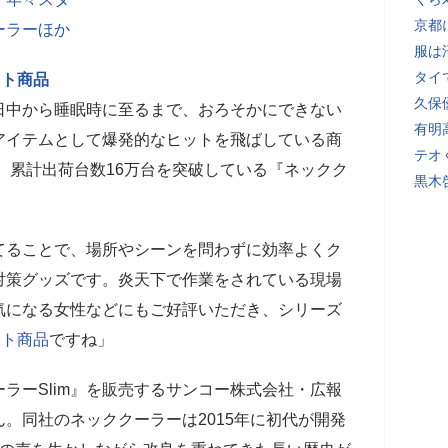
京都
ーラーほか
服は
タイ
ット商品
久保
日中から睡眠時に至るまで、おろそかにできない
有明
アイテムとして爆発的なヒットを飛ばしている商
テオ
降、累計出荷台数16万台を突破している『ネックク
黒木
てることで、場所やシーンを問わずに効率よくク
対策グッズです。炎天下で作業をされている現場
気になる女性などにもご好評いただき、シリーズ
ット商品
ですね」
ーSlim』を販売するサンコー株式会社・広報
。同社のネッククーラーは2015年に初代が開発