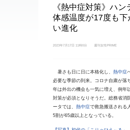
《熱中症対策》ハン
体感温度が17度も
い進化
2023年7月17日 11時0分
週刊女性PRIME
暑さも日に日に本格化し、
熱中症
必要な季節の到来。コロナ自粛が落
年は外出の機会も一気に増え、例年
対策が必須となりそうだ。総務省消
ータでは、
熱中症
で救急搬送される
5割が65歳以上となっている。
【写真】初代の「こりゃひえ～る」