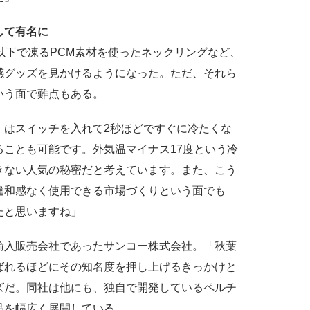
して有名に
以下で凍るPCM素材を使ったネックリングなど、
感グッズを見かけるようになった。ただ、それら
いう面で難点もある。
m』はスイッチを入れて2秒ほどですぐに冷たくな
ことも可能です。外気温マイナス17度という冷
きない人気の秘密だと考えています。また、こう
違和感なく使用できる市場づくりという面でも
たと思いますね」
入販売会社であったサンコー株式会社。「秋葉
ばれるほどにその知名度を押し上げるきっかけと
ズだ。同社は他にも、独自で開発しているペルチ
品を幅広く展開している。