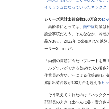
イリッシュになっていったネックク
シリーズ累計出荷台数100万台の
ヒ
高齢者にとっては、
熱中症
対策は
懸念事項だろう。そんななか、冷感
品がある。2022年に発売されて以
ーラーSlim』だ。
「両側の首筋に冷たいプレートを当
ールダウンができる首掛け式の暑さ
作業員の方や、汗による化粧崩れが
累計出荷台数が100万台を超える
ヒ
そう教えてくれたのは『ネッククーラ
部部長のえき（土へんに谷）晋介さん