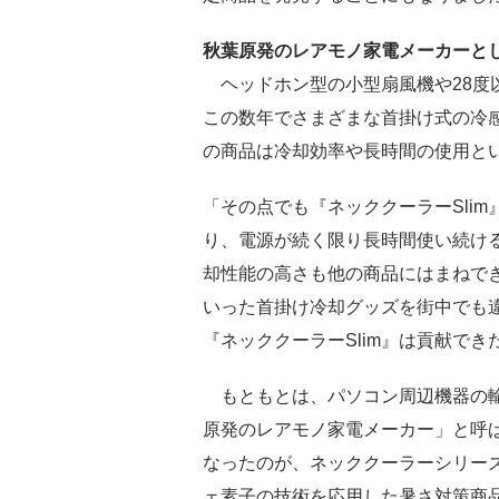
秋葉原発のレアモノ家電メーカーと
ヘッドホン型の小型扇風機や28度
この数年でさまざまな首掛け式の冷
の商品は冷却効率や長時間の使用と
「その点でも『ネッククーラーSli
り、電源が続く限り長時間使い続ける
却性能の高さも他の商品にはまねで
いった首掛け冷却グッズを街中でも
『ネッククーラーSlim』は貢献でき
もともとは、パソコン周辺機器の輸
原発のレアモノ家電メーカー」と呼
なったのが、ネッククーラーシリー
ェ素子の技術を応用した暑さ対策商