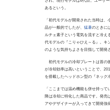
され、現行モデルは6代目。ユーザ
あるという。
「初代モデルが開発された当時は、
品が一般的でしたが、
猛暑
のときに
ルチェ素子という電気を流すと冷え
代モデルの『こりゃひえ～る』。キ
のような気持ちよさを目指して開発
初代モデルの冷却プレートは首の後
が冷却効率は高いということで、20
を搭載したヘッドホン型の『ネック
「ここまでは温め機能も併せ持ってい
降は冷却に特化した商品です。発売は
アやデザイナーが入ってきて開発強