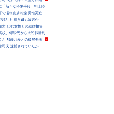
に「新たな移動手段」初上陸
汗で濡れ皮膚乾燥 男性死亡
で銃乱射 祖父母も殺害か
優太 10代女性との結婚報告
高校、9回2死から大逆転勝利
くん 加藤乃愛との破局発表
啓司氏 逮捕されていたか