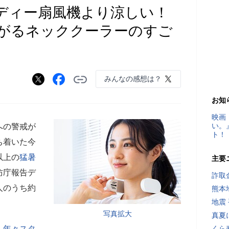
ディー扇風機より涼しい！
下がるネッククーラーのすご
みんなの感想は？
お知
映画
い。
への警戒が
ト！
ち着いた今
以上の
猛暑
主要
防庁報告デ
詐取
人のうち約
熊本
地震
写真拡大
真夏
、年々スタ
くら