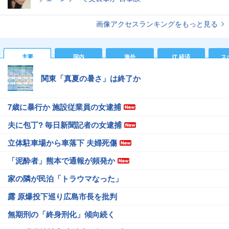
画像アクセスランキングをもっと見る
主要
国内
海外
IT 経済
ス
関東「真夏の暑さ」は終了か
7歳に暴行か 施設従業員の女逮捕
夫に包丁? 毎日新聞記者の女逮捕
立体駐車場から車落下 夫婦死傷
「泥酔者」熊本で通報が頻発か
家の隣が民泊「トラウマなった」
露 原爆投下巡り広島市長を批判
無期刑の「終身刑化」傾向続く