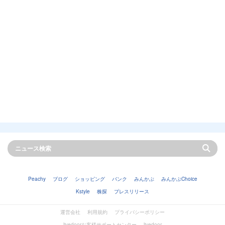
Peachy
ブログ
ショッピング
バンク
みんかぶ
みんかぶChoice
Kstyle
株探
プレスリリース
運営会社
利用規約
プライバシーポリシー
livedoorお客様サポートセンター
livedoor