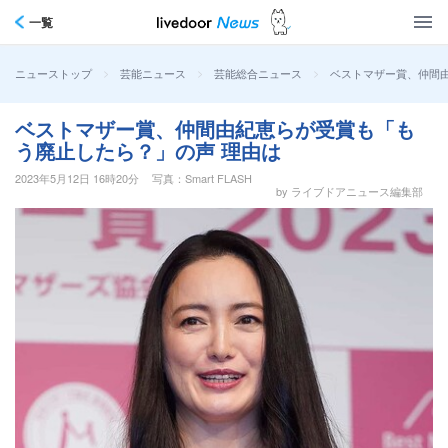
一覧
>
>
>
ベストマザー賞、仲間
ニューストップ
芸能ニュース
芸能総合ニュース
ベストマザー賞、仲間由紀恵らが受賞も「も
う廃止したら？」の声 理由は
2023年5月12日 16時20分
写真：Smart FLASH
by ライブドアニュース編集部