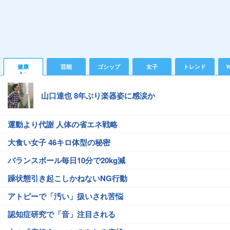
健康
芸能
ゴシップ
女子
トレンド
Y
山口達也 8年ぶり楽器姿に感涙か
運動より代謝 人体の省エネ戦略
大食い女子 46キロ体型の秘密
バランスボール毎日10分で20kg減
躁状態引き起こしかねないNG行動
アトピーで「汚い」扱いされ苦悩
認知症研究で「音」注目される