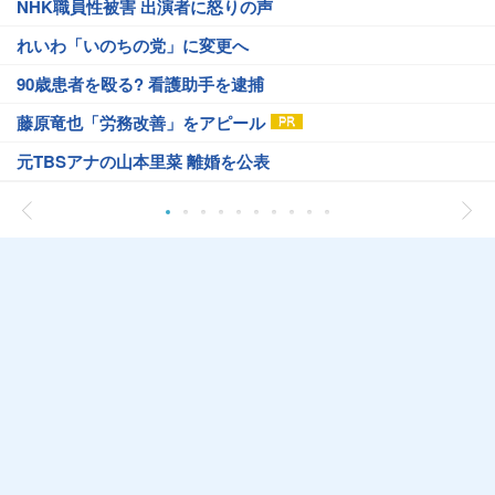
NHK職員性被害 出演者に怒りの声
れいわ「いのちの党」に変更へ
90歳患者を殴る? 看護助手を逮捕
藤原竜也「労務改善」をアピール
元TBSアナの山本里菜 離婚を公表