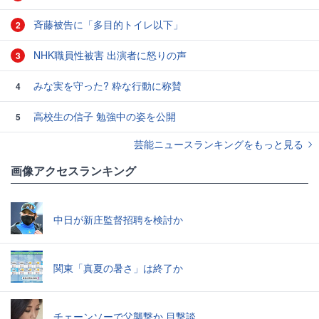
斉藤被告に「多目的トイレ以下」
2
NHK職員性被害 出演者に怒りの声
3
みな実を守った? 粋な行動に称賛
4
高校生の信子 勉強中の姿を公開
5
芸能ニュースランキングをもっと見る
画像アクセスランキング
中日が新庄監督招聘を検討か
関東「真夏の暑さ」は終了か
チェーンソーで父襲撃か 目撃談