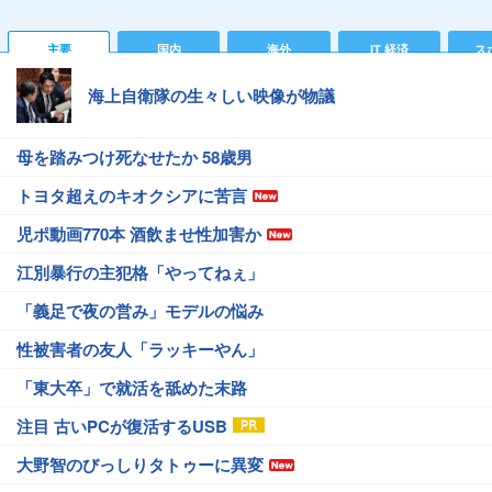
主要
国内
海外
IT 経済
ス
海上自衛隊の生々しい映像が物議
母を踏みつけ死なせたか 58歳男
トヨタ超えのキオクシアに苦言
児ポ動画770本 酒飲ませ性加害か
江別暴行の主犯格「やってねぇ」
「義足で夜の営み」モデルの悩み
性被害者の友人「ラッキーやん」
「東大卒」で就活を舐めた末路
注目 古いPCが復活するUSB
大野智のびっしりタトゥーに異変