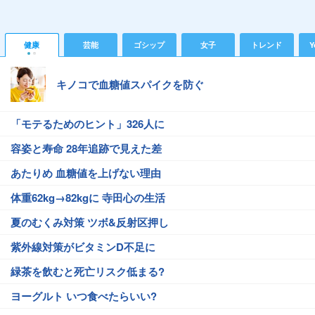
健康
芸能
ゴシップ
女子
トレンド
Y
キノコで血糖値スパイクを防ぐ
「モテるためのヒント」326人に
容姿と寿命 28年追跡で見えた差
あたりめ 血糖値を上げない理由
体重62kg→82kgに 寺田心の生活
夏のむくみ対策 ツボ&反射区押し
紫外線対策がビタミンD不足に
緑茶を飲むと死亡リスク低まる?
ヨーグルト いつ食べたらいい?