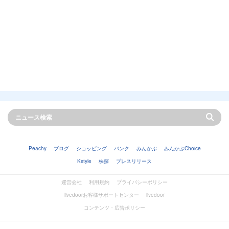
Peachy
ブログ
ショッピング
バンク
みんかぶ
みんかぶChoice
Kstyle
株探
プレスリリース
運営会社
利用規約
プライバシーポリシー
livedoorお客様サポートセンター
livedoor
コンテンツ・広告ポリシー