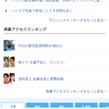
4
パノラマ写真で再現したＶＲ空間を歩く
5
ITニュースランキングをもっと見る
画像アクセスランキング
中日が新庄監督招聘を検討か
朝ドラ 次週予告に「ゲンナリ」
池田直人 佐藤佳奈と電撃結婚
画像アクセスランキングをもっと見る
主要
国内
海外
IT 経済
ス