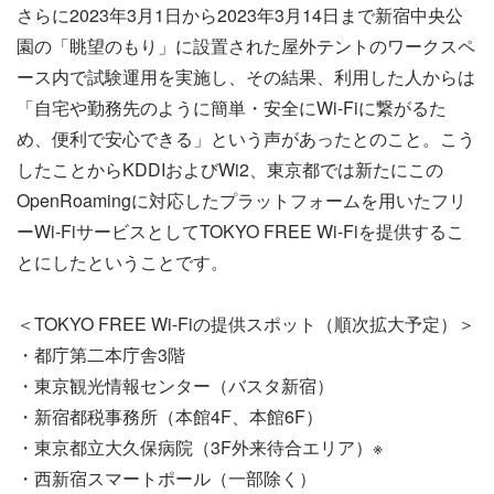
さらに2023年3月1日から2023年3月14日まで新宿中央公
園の「眺望のもり」に設置された屋外テントのワークスペ
ース内で試験運用を実施し、その結果、利用した人からは
「自宅や勤務先のように簡単・安全にWi-Fiに繋がるた
め、便利で安心できる」という声があったとのこと。こう
したことからKDDIおよびWi2、東京都では新たにこの
OpenRoamingに対応したプラットフォームを用いたフリ
ーWi-FiサービスとしてTOKYO FREE Wi-Fiを提供するこ
とにしたということです。
＜TOKYO FREE Wi-Fiの提供スポット（順次拡大予定）＞
・都庁第二本庁舎3階
・東京観光情報センター（バスタ新宿）
・新宿都税事務所（本館4F、本館6F）
・東京都立大久保病院（3F外来待合エリア）※
・西新宿スマートポール（一部除く）