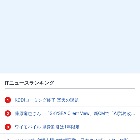
ITニュースランキング
KDDIローミング終了 楽天の課題
1
藤原竜也さん、「SKYSEA Client View」新CMで「AI労務改善」をアピール 働き方をAIが分析したら「すぐに休んで」と言われる？
2
ワイモバイル 単身割引は1年限定
3
アジアの航空機市場に地殻変動、日本のサプライヤーに影響も