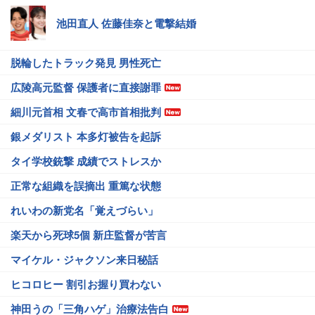
池田直人 佐藤佳奈と電撃結婚
脱輪したトラック発見 男性死亡
広陵高元監督 保護者に直接謝罪
細川元首相 文春で高市首相批判
銀メダリスト 本多灯被告を起訴
タイ学校銃撃 成績でストレスか
正常な組織を誤摘出 重篤な状態
れいわの新党名「覚えづらい」
楽天から死球5個 新庄監督が苦言
マイケル・ジャクソン来日秘話
ヒコロヒー 割引お握り買わない
神田うの「三角ハゲ」治療法告白