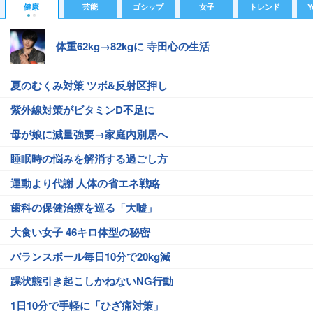
健康
芸能
ゴシップ
女子
トレンド
Y
体重62kg→82kgに 寺田心の生活
夏のむくみ対策 ツボ&反射区押し
紫外線対策がビタミンD不足に
母が娘に減量強要→家庭内別居へ
睡眠時の悩みを解消する過ごし方
運動より代謝 人体の省エネ戦略
歯科の保健治療を巡る「大嘘」
大食い女子 46キロ体型の秘密
バランスボール毎日10分で20kg減
躁状態引き起こしかねないNG行動
1日10分で手軽に「ひざ痛対策」