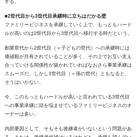
する。
■2世代目から3世代目承継時に立ちはだかる壁
ファミリービジネスを承継していく上で、もっともハード
ルが高いのは2世代目から3世代目へ移行する時だという。
創業世代から2世代目（＝子どもの世代）への承継時には
価値観が共有されていることが多く、その上でお互い支え
合っていける関係性が築かれていればなおさら事業承継は
スムーズだ。しかし3世代目（＝孫の世代）ともなると、
そうはいかない。
今、このもっともハードルが高いと言われている3世代目
への事業承継に頭を悩ませているファミリービジネスのオ
ーナーは多い。
内部要因として、そもそも後継者がいないという問題があ
る。または、後継者候補はいるけれども、承継を望んでい