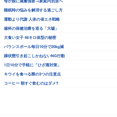
母が娘に減量強要→家庭内別居へ
睡眠時の悩みを解消する過ごし方
運動より代謝 人体の省エネ戦略
歯科の保健治療を巡る「大嘘」
大食い女子 46キロ体型の秘密
バランスボール毎日10分で20kg減
躁状態引き起こしかねないNG行動
1日10分で手軽に「ひざ痛対策」
キウイを食べる際の3つの注意点
コーヒー 朝すぐ飲むのはダメ?