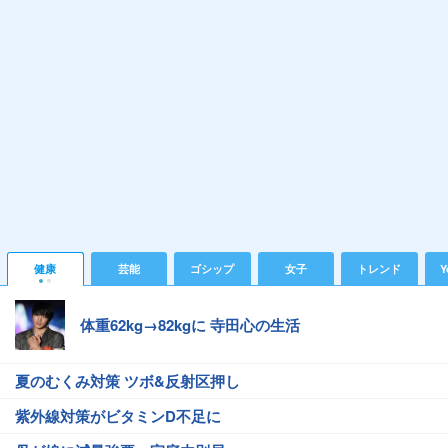
健康
芸能
ゴシップ
女子
トレンド
Y
体重62kg→82kgに 寺田心の生活
夏のむくみ対策 ツボ&反射区押し
紫外線対策がビタミンD不足に