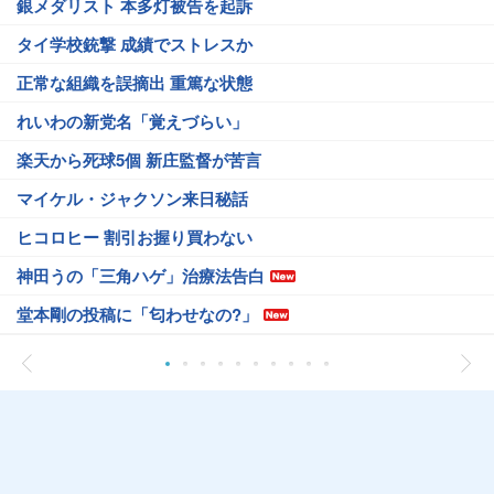
銀メダリスト 本多灯被告を起訴
タイ学校銃撃 成績でストレスか
正常な組織を誤摘出 重篤な状態
れいわの新党名「覚えづらい」
楽天から死球5個 新庄監督が苦言
マイケル・ジャクソン来日秘話
ヒコロヒー 割引お握り買わない
神田うの「三角ハゲ」治療法告白
堂本剛の投稿に「匂わせなの?」