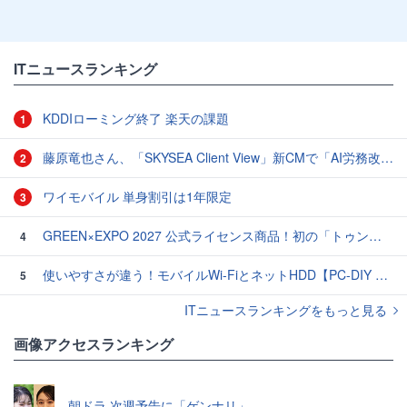
ITニュースランキング
KDDIローミング終了 楽天の課題
1
藤原竜也さん、「SKYSEA Client View」新CMで「AI労務改善」をアピール 働き方をAIが分析したら「すぐに休んで」と言われる？
2
ワイモバイル 単身割引は1年限定
3
GREEN×EXPO 2027 公式ライセンス商品！初の「トゥンクトゥンク」公式LINEスタンプ、販売開始
4
使いやすさが違う！モバイルWi-FiとネットHDD【PC-DIY 秋の陣】
5
ITニュースランキングをもっと見る
画像アクセスランキング
朝ドラ 次週予告に「ゲンナリ」