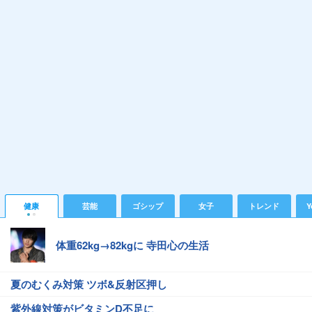
健康
芸能
ゴシップ
女子
トレンド
Y
体重62kg→82kgに 寺田心の生活
夏のむくみ対策 ツボ&反射区押し
紫外線対策がビタミンD不足に