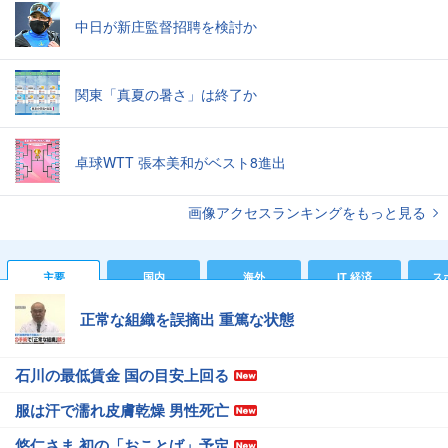
中日が新庄監督招聘を検討か
関東「真夏の暑さ」は終了か
卓球WTT 張本美和がベスト8進出
画像アクセスランキングをもっと見る
主要
国内
海外
IT 経済
ス
正常な組織を誤摘出 重篤な状態
石川の最低賃金 国の目安上回る
服は汗で濡れ皮膚乾燥 男性死亡
悠仁さま 初の「おことば」予定