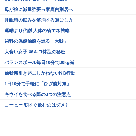
母が娘に減量強要→家庭内別居へ
睡眠時の悩みを解消する過ごし方
運動より代謝 人体の省エネ戦略
歯科の保健治療を巡る「大嘘」
大食い女子 46キロ体型の秘密
バランスボール毎日10分で20kg減
躁状態引き起こしかねないNG行動
1日10分で手軽に「ひざ痛対策」
キウイを食べる際の3つの注意点
コーヒー 朝すぐ飲むのはダメ?