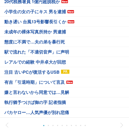
20代税務署員 1億円超脱税か
小学生の女の子にキス 男を逮捕
動き遅い 台風13号影響長引くか
未成年の裸体写真所持か 男逮捕
態度に不満で…夫の弟を暴行死
駅で流れた「不適切音声」に声明
レアルでの経験 中井卓大が回想
注目 古いPCが復活するUSB
有吉「引退時期」について言及
嫌と言わないから同意では…見解
執行猶予つけば御の字 記者指摘
バカヤロー…人気声優が別れ悲痛