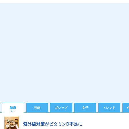
健康
芸能
ゴシップ
女子
トレンド
Y
紫外線対策がビタミンD不足に