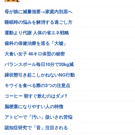
母が娘に減量強要→家庭内別居へ
睡眠時の悩みを解消する過ごし方
運動より代謝 人体の省エネ戦略
歯科の保健治療を巡る「大嘘」
大食い女子 46キロ体型の秘密
バランスボール毎日10分で20kg減
躁状態引き起こしかねないNG行動
キウイを食べる際の3つの注意点
コーヒー 朝すぐ飲むのはダメ?
脳梗塞になりやすい人の特徴
アトピーで「汚い」扱いされ苦悩
認知症研究で「音」注目される