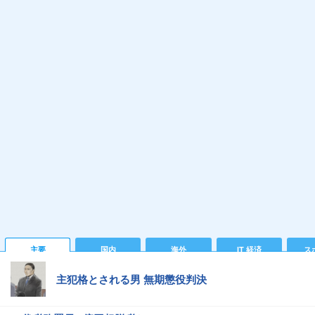
主要
国内
海外
IT 経済
ス
主犯格とされる男 無期懲役判決