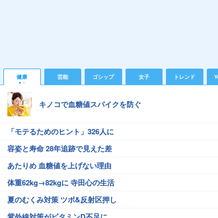
健康
芸能
ゴシップ
女子
トレンド
Y
キノコで血糖値スパイクを防ぐ
「モテるためのヒント」326人に
容姿と寿命 28年追跡で見えた差
あたりめ 血糖値を上げない理由
体重62kg→82kgに 寺田心の生活
夏のむくみ対策 ツボ&反射区押し
紫外線対策がビタミンD不足に