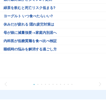
緑茶を飲むと死亡リスク低まる?
ヨーグルト いつ食べたらいい?
休みだが疲れる 隠れ疲労対策は
母が娘に減量強要→家庭内別居へ
内科医が低糖質麺を食べ比べ検証
睡眠時の悩みを解消する過ごし方