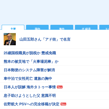
主要
国内
海外
IT 経済
ス
山田五郎さん「アド街」で名言
25歳国税職員が脱税か 懲戒免職
熊本の被災地で「火事場泥棒」か
日本郵便のシステム障害が解消
車中泊で女性死亡 遺族の胸中
日本人が誤解 海外タトゥー事情
息子助けようとした父 意識不明
佐野航大 PSVへの完全移籍が決定