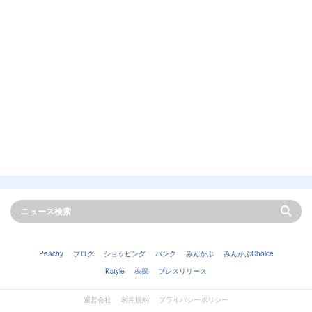
Peachy
ブログ
ショッピング
バンク
みんかぶ
みんかぶChoice
Kstyle
株探
プレスリリース
運営会社
利用規約
プライバシーポリシー