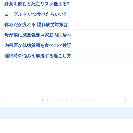
緑茶を飲むと死亡リスク低まる?
ヨーグルト いつ食べたらいい?
休みだが疲れる 隠れ疲労対策は
母が娘に減量強要→家庭内別居へ
内科医が低糖質麺を食べ比べ検証
睡眠時の悩みを解消する過ごし方