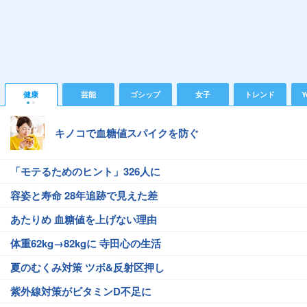
健康
芸能
ゴシップ
女子
トレンド
Y
キノコで血糖値スパイクを防ぐ
「モテるためのヒント」326人に
容姿と寿命 28年追跡で見えた差
あたりめ 血糖値を上げない理由
体重62kg→82kgに 寺田心の生活
夏のむくみ対策 ツボ&反射区押し
紫外線対策がビタミンD不足に